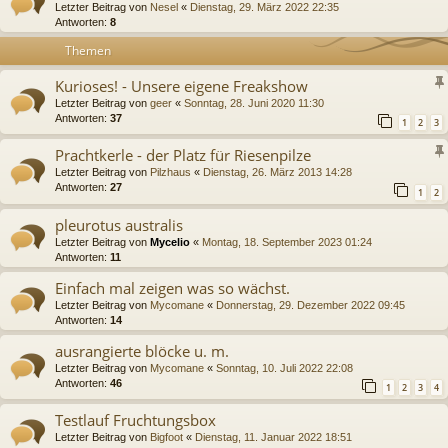
Letzter Beitrag von
Nesel
«
Dienstag, 29. März 2022 22:35
Antworten:
8
Themen
Kurioses! - Unsere eigene Freakshow
Letzter Beitrag von
geer
«
Sonntag, 28. Juni 2020 11:30
Antworten:
37
1
2
3
Prachtkerle - der Platz für Riesenpilze
Letzter Beitrag von
Pilzhaus
«
Dienstag, 26. März 2013 14:28
Antworten:
27
1
2
pleurotus australis
Letzter Beitrag von
Mycelio
«
Montag, 18. September 2023 01:24
Antworten:
11
Einfach mal zeigen was so wächst.
Letzter Beitrag von
Mycomane
«
Donnerstag, 29. Dezember 2022 09:45
Antworten:
14
ausrangierte blöcke u. m.
Letzter Beitrag von
Mycomane
«
Sonntag, 10. Juli 2022 22:08
Antworten:
46
1
2
3
4
Testlauf Fruchtungsbox
Letzter Beitrag von
Bigfoot
«
Dienstag, 11. Januar 2022 18:51