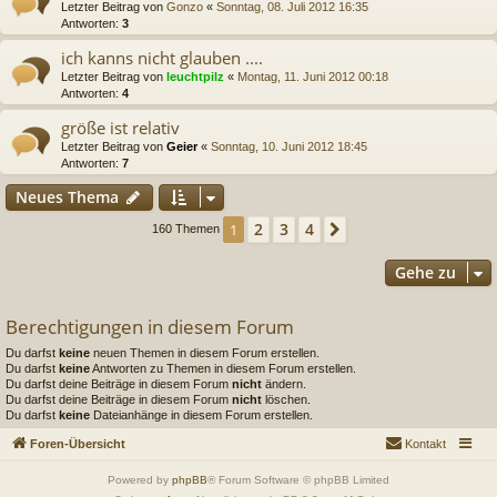
Letzter Beitrag von
Gonzo
«
Sonntag, 08. Juli 2012 16:35
Antworten:
3
ich kanns nicht glauben ....
Letzter Beitrag von
leuchtpilz
«
Montag, 11. Juni 2012 00:18
Antworten:
4
größe ist relativ
Letzter Beitrag von
Geier
«
Sonntag, 10. Juni 2012 18:45
Antworten:
7
Neues Thema
2
3
4
1
Nächste
160 Themen
Gehe zu
Berechtigungen in diesem Forum
Du darfst
keine
neuen Themen in diesem Forum erstellen.
Du darfst
keine
Antworten zu Themen in diesem Forum erstellen.
Du darfst deine Beiträge in diesem Forum
nicht
ändern.
Du darfst deine Beiträge in diesem Forum
nicht
löschen.
Du darfst
keine
Dateianhänge in diesem Forum erstellen.
Foren-Übersicht
Kontakt
Powered by
phpBB
® Forum Software © phpBB Limited