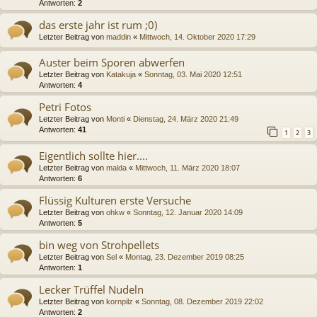
Antworten:
2
das erste jahr ist rum ;0)
Letzter Beitrag von
maddin
«
Mittwoch, 14. Oktober 2020 17:29
Auster beim Sporen abwerfen
Letzter Beitrag von
Katakuja
«
Sonntag, 03. Mai 2020 12:51
Antworten:
4
Petri Fotos
Letzter Beitrag von
Monti
«
Dienstag, 24. März 2020 21:49
Antworten:
41
1
2
3
Eigentlich sollte hier....
Letzter Beitrag von
malda
«
Mittwoch, 11. März 2020 18:07
Antworten:
6
Flüssig Kulturen erste Versuche
Letzter Beitrag von
ohkw
«
Sonntag, 12. Januar 2020 14:09
Antworten:
5
bin weg von Strohpellets
Letzter Beitrag von
Sel
«
Montag, 23. Dezember 2019 08:25
Antworten:
1
Lecker Trüffel Nudeln
Letzter Beitrag von
kornpilz
«
Sonntag, 08. Dezember 2019 22:02
Antworten:
2