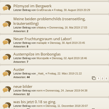
Pilzmyzel im Bergwerk
Letzter Beitrag von
GrafDracula
«
Freitag, 30. August 2019 20:29
Meine beiden problemchilds (rosenseitling,
kräuterseitling)
Letzter Beitrag von
shitakey
«
Donnerstag, 16. Mai 2019 17:03
Antworten:
2
Neuer Fruchtungsraum und Labor!
Letzter Beitrag von
mariapilz
«
Dienstag, 30. April 2019 23:45
Antworten:
8
Austernpilze im Bonbonglas
Letzter Beitrag von
Wurstpelle
«
Dienstag, 02. April 2019 18:46
Antworten:
7
Auster
Letzter Beitrag von
_Hatti_
«
Freitag, 22. März 2019 21:22
Antworten:
44
1
2
3
neue bilder
Letzter Beitrag von
norm
«
Donnerstag, 24. Januar 2019 04:38
Antworten:
12
was bis jetzt 0.18 so ging.
Letzter Beitrag von
norm
«
Dienstag, 11. Dezember 2018 20:07