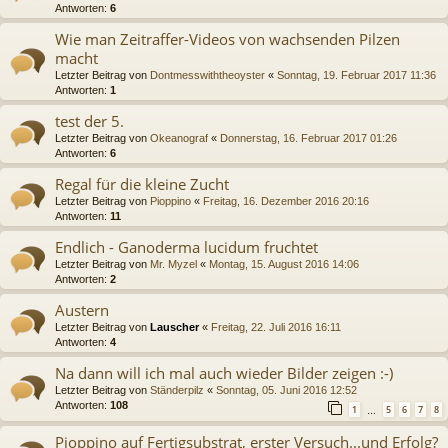
Antworten:
6
Wie man Zeitraffer-Videos von wachsenden Pilzen
macht
Letzter Beitrag von
Dontmesswiththeoyster
«
Sonntag, 19. Februar 2017 11:36
Antworten:
1
test der 5.
Letzter Beitrag von
Okeanograf
«
Donnerstag, 16. Februar 2017 01:26
Antworten:
6
Regal für die kleine Zucht
Letzter Beitrag von
Pioppino
«
Freitag, 16. Dezember 2016 20:16
Antworten:
11
Endlich - Ganoderma lucidum fruchtet
Letzter Beitrag von
Mr. Myzel
«
Montag, 15. August 2016 14:06
Antworten:
2
Austern
Letzter Beitrag von
Lauscher
«
Freitag, 22. Juli 2016 16:11
Antworten:
4
Na dann will ich mal auch wieder Bilder zeigen :-)
Letzter Beitrag von
Ständerpilz
«
Sonntag, 05. Juni 2016 12:52
Antworten:
108
1
5
6
7
8
…
Pioppino auf Fertigsubstrat, erster Versuch...und Erfolg?