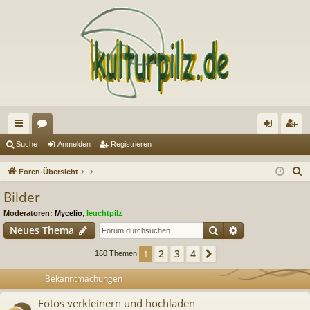
ch
or
n
eg
Suche
Anmelden
Registrieren
ne
en
m
ist
S
Foren-Übersicht
llz
el
rie
u
Bilder
c
ug
de
re
Moderatoren:
Mycelio
,
leuchtpilz
h
riff
n
n
Suche
Erweiterte Suc
Neues Thema
e
2
3
4
1
Nächste
160 Themen
Bekanntmachungen
Fotos verkleinern und hochladen