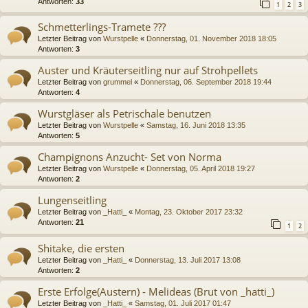
Antworten:
33
1
2
3
Schmetterlings-Tramete ???
Letzter Beitrag von
Wurstpelle
«
Donnerstag, 01. November 2018 18:05
Antworten:
3
Auster und Kräuterseitling nur auf Strohpellets
Letzter Beitrag von
grummel
«
Donnerstag, 06. September 2018 19:44
Antworten:
4
Wurstgläser als Petrischale benutzen
Letzter Beitrag von
Wurstpelle
«
Samstag, 16. Juni 2018 13:35
Antworten:
5
Champignons Anzucht- Set von Norma
Letzter Beitrag von
Wurstpelle
«
Donnerstag, 05. April 2018 19:27
Antworten:
2
Lungenseitling
Letzter Beitrag von
_Hatti_
«
Montag, 23. Oktober 2017 23:32
Antworten:
21
1
2
Shitake, die ersten
Letzter Beitrag von
_Hatti_
«
Donnerstag, 13. Juli 2017 13:08
Antworten:
2
Erste Erfolge(Austern) - Melideas (Brut von _hatti_)
Letzter Beitrag von
_Hatti_
«
Samstag, 01. Juli 2017 01:47