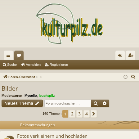
ch
or
n
eg
Suche
Anmelden
Registrieren
ne
en
m
ist
S
Foren-Übersicht
llz
el
rie
u
Bilder
c
ug
de
re
Moderatoren:
Mycelio
,
leuchtpilz
h
riff
n
n
Suche
Erweiterte Suc
Neues Thema
e
2
3
4
1
Nächste
160 Themen
Bekanntmachungen
Fotos verkleinern und hochladen