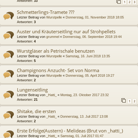
Antworten:
33
1
2
3
Schmetterlings-Tramete ???
Letzter Beitrag von
Wurstpelle
«
Donnerstag, 01. November 2018 18:05
Antworten:
3
Auster und Kräuterseitling nur auf Strohpellets
Letzter Beitrag von
grummel
«
Donnerstag, 06. September 2018 19:44
Antworten:
4
Wurstgläser als Petrischale benutzen
Letzter Beitrag von
Wurstpelle
«
Samstag, 16. Juni 2018 13:35
Antworten:
5
Champignons Anzucht- Set von Norma
Letzter Beitrag von
Wurstpelle
«
Donnerstag, 05. April 2018 19:27
Antworten:
2
Lungenseitling
Letzter Beitrag von
_Hatti_
«
Montag, 23. Oktober 2017 23:32
Antworten:
21
1
2
Shitake, die ersten
Letzter Beitrag von
_Hatti_
«
Donnerstag, 13. Juli 2017 13:08
Antworten:
2
Erste Erfolge(Austern) - Melideas (Brut von _hatti_)
Letzter Beitrag von
_Hatti_
«
Samstag, 01. Juli 2017 01:47