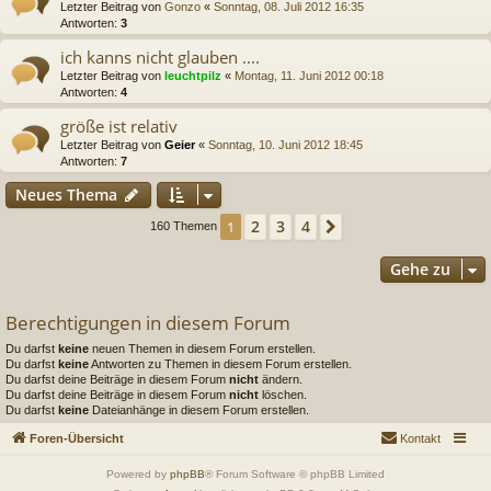
Letzter Beitrag von
Gonzo
«
Sonntag, 08. Juli 2012 16:35
Antworten:
3
ich kanns nicht glauben ....
Letzter Beitrag von
leuchtpilz
«
Montag, 11. Juni 2012 00:18
Antworten:
4
größe ist relativ
Letzter Beitrag von
Geier
«
Sonntag, 10. Juni 2012 18:45
Antworten:
7
Neues Thema
2
3
4
1
Nächste
160 Themen
Gehe zu
Berechtigungen in diesem Forum
Du darfst
keine
neuen Themen in diesem Forum erstellen.
Du darfst
keine
Antworten zu Themen in diesem Forum erstellen.
Du darfst deine Beiträge in diesem Forum
nicht
ändern.
Du darfst deine Beiträge in diesem Forum
nicht
löschen.
Du darfst
keine
Dateianhänge in diesem Forum erstellen.
Foren-Übersicht
Kontakt
Powered by
phpBB
® Forum Software © phpBB Limited