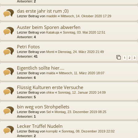
Antworten:
2
das erste jahr ist rum ;0)
Letzter Beitrag von
maddin
«
Mittwoch, 14. Oktober 2020 17:29
Auster beim Sporen abwerfen
Letzter Beitrag von
Katakuja
«
Sonntag, 03. Mai 2020 12:51
Antworten:
4
Petri Fotos
Letzter Beitrag von
Monti
«
Dienstag, 24. März 2020 21:49
Antworten:
41
1
2
3
Eigentlich sollte hier....
Letzter Beitrag von
malda
«
Mittwoch, 11. März 2020 18:07
Antworten:
6
Flüssig Kulturen erste Versuche
Letzter Beitrag von
ohkw
«
Sonntag, 12. Januar 2020 14:09
Antworten:
5
bin weg von Strohpellets
Letzter Beitrag von
Sel
«
Montag, 23. Dezember 2019 08:25
Antworten:
1
Lecker Trüffel Nudeln
Letzter Beitrag von
kornpilz
«
Sonntag, 08. Dezember 2019 22:02
Antworten:
2