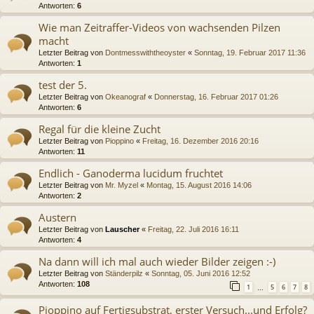
Antworten:
6
Wie man Zeitraffer-Videos von wachsenden Pilzen
macht
Letzter Beitrag von
Dontmesswiththeoyster
«
Sonntag, 19. Februar 2017 11:36
Antworten:
1
test der 5.
Letzter Beitrag von
Okeanograf
«
Donnerstag, 16. Februar 2017 01:26
Antworten:
6
Regal für die kleine Zucht
Letzter Beitrag von
Pioppino
«
Freitag, 16. Dezember 2016 20:16
Antworten:
11
Endlich - Ganoderma lucidum fruchtet
Letzter Beitrag von
Mr. Myzel
«
Montag, 15. August 2016 14:06
Antworten:
2
Austern
Letzter Beitrag von
Lauscher
«
Freitag, 22. Juli 2016 16:11
Antworten:
4
Na dann will ich mal auch wieder Bilder zeigen :-)
Letzter Beitrag von
Ständerpilz
«
Sonntag, 05. Juni 2016 12:52
Antworten:
108
1
5
6
7
8
…
Pioppino auf Fertigsubstrat, erster Versuch...und Erfolg?