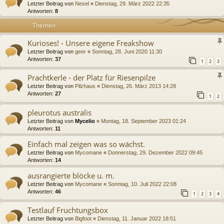
Letzter Beitrag von
Nesel
«
Dienstag, 29. März 2022 22:35
Antworten:
8
Themen
Kurioses! - Unsere eigene Freakshow
Letzter Beitrag von
geer
«
Sonntag, 28. Juni 2020 11:30
Antworten:
37
1
2
3
Prachtkerle - der Platz für Riesenpilze
Letzter Beitrag von
Pilzhaus
«
Dienstag, 26. März 2013 14:28
Antworten:
27
1
2
pleurotus australis
Letzter Beitrag von
Mycelio
«
Montag, 18. September 2023 01:24
Antworten:
11
Einfach mal zeigen was so wächst.
Letzter Beitrag von
Mycomane
«
Donnerstag, 29. Dezember 2022 09:45
Antworten:
14
ausrangierte blöcke u. m.
Letzter Beitrag von
Mycomane
«
Sonntag, 10. Juli 2022 22:08
Antworten:
46
1
2
3
4
Testlauf Fruchtungsbox
Letzter Beitrag von
Bigfoot
«
Dienstag, 11. Januar 2022 18:51