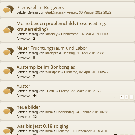
Pilzmyzel im Bergwerk
Letzter Beitrag von
GrafDracula
«
Freitag, 30. August 2019 20:29
Meine beiden problemchilds (rosenseitling,
kräuterseitling)
Letzter Beitrag von
shitakey
«
Donnerstag, 16. Mai 2019 17:03
Antworten:
2
Neuer Fruchtungsraum und Labor!
Letzter Beitrag von
mariapilz
«
Dienstag, 30. April 2019 23:45
Antworten:
8
Austernpilze im Bonbonglas
Letzter Beitrag von
Wurstpelle
«
Dienstag, 02. April 2019 18:46
Antworten:
7
Auster
Letzter Beitrag von
_Hatti_
«
Freitag, 22. März 2019 21:22
Antworten:
44
1
2
3
neue bilder
Letzter Beitrag von
norm
«
Donnerstag, 24. Januar 2019 04:38
Antworten:
12
was bis jetzt 0.18 so ging.
Letzter Beitrag von
norm
«
Dienstag, 11. Dezember 2018 20:07