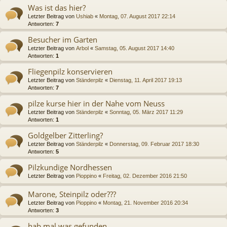
Was ist das hier?
Letzter Beitrag von
Ushiab
«
Montag, 07. August 2017 22:14
Antworten:
7
Besucher im Garten
Letzter Beitrag von
Arbol
«
Samstag, 05. August 2017 14:40
Antworten:
1
Fliegenpilz konservieren
Letzter Beitrag von
Ständerpilz
«
Dienstag, 11. April 2017 19:13
Antworten:
7
pilze kurse hier in der Nahe vom Neuss
Letzter Beitrag von
Ständerpilz
«
Sonntag, 05. März 2017 11:29
Antworten:
1
Goldgelber Zitterling?
Letzter Beitrag von
Ständerpilz
«
Donnerstag, 09. Februar 2017 18:30
Antworten:
5
Pilzkundige Nordhessen
Letzter Beitrag von
Pioppino
«
Freitag, 02. Dezember 2016 21:50
Marone, Steinpilz oder???
Letzter Beitrag von
Pioppino
«
Montag, 21. November 2016 20:34
Antworten:
3
hab mal was gefunden