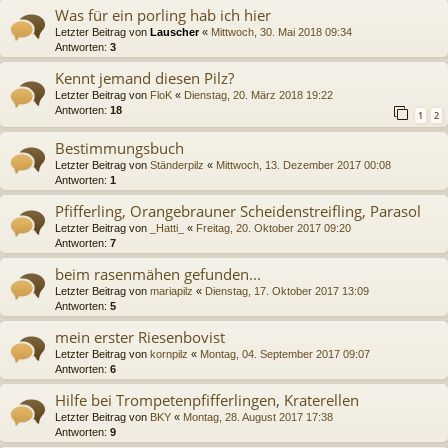
Was für ein porling hab ich hier
Letzter Beitrag von
Lauscher
«
Mittwoch, 30. Mai 2018 09:34
Antworten:
3
Kennt jemand diesen Pilz?
Letzter Beitrag von
FloK
«
Dienstag, 20. März 2018 19:22
Antworten:
18
1
2
Bestimmungsbuch
Letzter Beitrag von
Ständerpilz
«
Mittwoch, 13. Dezember 2017 00:08
Antworten:
1
Pfifferling, Orangebrauner Scheidenstreifling, Parasol
Letzter Beitrag von
_Hatti_
«
Freitag, 20. Oktober 2017 09:20
Antworten:
7
beim rasenmähen gefunden...
Letzter Beitrag von
mariapilz
«
Dienstag, 17. Oktober 2017 13:09
Antworten:
5
mein erster Riesenbovist
Letzter Beitrag von
kornpilz
«
Montag, 04. September 2017 09:07
Antworten:
6
Hilfe bei Trompetenpfifferlingen, Kraterellen
Letzter Beitrag von
BKY
«
Montag, 28. August 2017 17:38
Antworten:
9