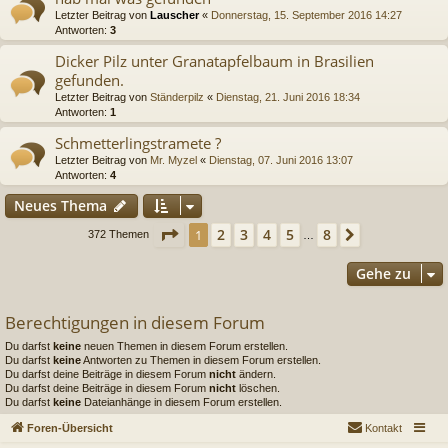
Letzter Beitrag von
Lauscher
«
Donnerstag, 15. September 2016 14:27
Antworten:
3
Dicker Pilz unter Granatapfelbaum in Brasilien
gefunden.
Letzter Beitrag von
Ständerpilz
«
Dienstag, 21. Juni 2016 18:34
Antworten:
1
Schmetterlingstramete ?
Letzter Beitrag von
Mr. Myzel
«
Dienstag, 07. Juni 2016 13:07
Antworten:
4
Neues Thema
Seite
1
von
8
2
3
4
5
8
1
Nächste
372 Themen
…
Gehe zu
Berechtigungen in diesem Forum
Du darfst
keine
neuen Themen in diesem Forum erstellen.
Du darfst
keine
Antworten zu Themen in diesem Forum erstellen.
Du darfst deine Beiträge in diesem Forum
nicht
ändern.
Du darfst deine Beiträge in diesem Forum
nicht
löschen.
Du darfst
keine
Dateianhänge in diesem Forum erstellen.
Foren-Übersicht
Kontakt