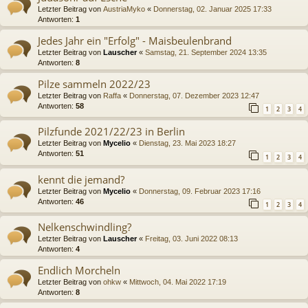
Letzter Beitrag von
AustriaMyko
«
Donnerstag, 02. Januar 2025 17:33
Antworten:
1
Jedes Jahr ein "Erfolg" - Maisbeulenbrand
Letzter Beitrag von
Lauscher
«
Samstag, 21. September 2024 13:35
Antworten:
8
Pilze sammeln 2022/23
Letzter Beitrag von
Raffa
«
Donnerstag, 07. Dezember 2023 12:47
Antworten:
58
1
2
3
4
Pilzfunde 2021/22/23 in Berlin
Letzter Beitrag von
Mycelio
«
Dienstag, 23. Mai 2023 18:27
Antworten:
51
1
2
3
4
kennt die jemand?
Letzter Beitrag von
Mycelio
«
Donnerstag, 09. Februar 2023 17:16
Antworten:
46
1
2
3
4
Nelkenschwindling?
Letzter Beitrag von
Lauscher
«
Freitag, 03. Juni 2022 08:13
Antworten:
4
Endlich Morcheln
Letzter Beitrag von
ohkw
«
Mittwoch, 04. Mai 2022 17:19
Antworten:
8