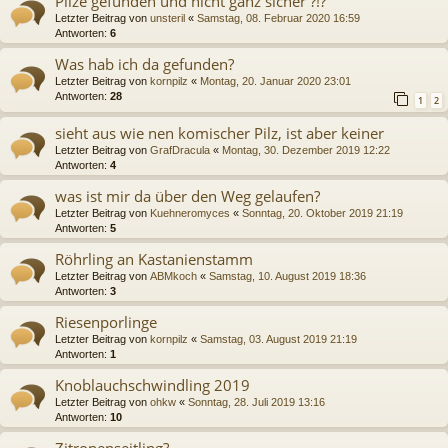
Pilze gefunden und nicht ganz sicher ?!?
Letzter Beitrag von
unsteril
«
Samstag, 08. Februar 2020 16:59
Antworten:
6
Was hab ich da gefunden?
Letzter Beitrag von
kornpilz
«
Montag, 20. Januar 2020 23:01
Antworten:
28
1
2
sieht aus wie nen komischer Pilz, ist aber keiner
Letzter Beitrag von
GrafDracula
«
Montag, 30. Dezember 2019 12:22
Antworten:
4
was ist mir da über den Weg gelaufen?
Letzter Beitrag von
Kuehneromyces
«
Sonntag, 20. Oktober 2019 21:19
Antworten:
5
Röhrling an Kastanienstamm
Letzter Beitrag von
ABMkoch
«
Samstag, 10. August 2019 18:36
Antworten:
3
Riesenporlinge
Letzter Beitrag von
kornpilz
«
Samstag, 03. August 2019 21:19
Antworten:
1
Knoblauchschwindling 2019
Letzter Beitrag von
ohkw
«
Sonntag, 28. Juli 2019 13:16
Antworten:
10