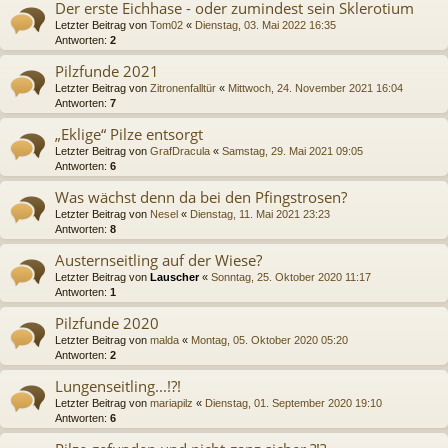
Der erste Eichhase - oder zumindest sein Sklerotium
Letzter Beitrag von
Tom02
«
Dienstag, 03. Mai 2022 16:35
Antworten:
2
Pilzfunde 2021
Letzter Beitrag von
Zitronenfalltür
«
Mittwoch, 24. November 2021 16:04
Antworten:
7
„Eklige“ Pilze entsorgt
Letzter Beitrag von
GrafDracula
«
Samstag, 29. Mai 2021 09:05
Antworten:
6
Was wächst denn da bei den Pfingstrosen?
Letzter Beitrag von
Nesel
«
Dienstag, 11. Mai 2021 23:23
Antworten:
8
Austernseitling auf der Wiese?
Letzter Beitrag von
Lauscher
«
Sonntag, 25. Oktober 2020 11:17
Antworten:
1
Pilzfunde 2020
Letzter Beitrag von
malda
«
Montag, 05. Oktober 2020 05:20
Antworten:
2
Lungenseitling...!?!
Letzter Beitrag von
mariapilz
«
Dienstag, 01. September 2020 19:10
Antworten:
6