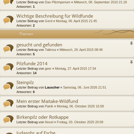
Letzter Beitrag von
Das-Pilzimperium
«
Mittwoch, 08. September 2010 21:18
Antworten:
1
Wichtige Beschreibung für Wildfunde
Letzter Beitrag von
Gerd
«
Montag, 06. April 2015 21:45
Antworten:
2
Themen
gesucht und gefunden
Letzter Beitrag von
Talimsa
«
Mittwoch, 29. April 2015 08:48
Antworten:
5
Pilzfunde 2014
Letzter Beitrag von
geer
«
Montag, 27. April 2015 17:34
Antworten:
14
Steinpilz
Letzter Beitrag von
Lauscher
«
Samstag, 06. Juni 2026 21:51
Antworten:
6
Mein erster Maitake-Wildfund
Letzter Beitrag von
Patrik
«
Montag, 06. Oktober 2025 15:58
Birkenpilz oder Rotkappe
Letzter Beitrag von
Nesel
«
Freitag, 03. Oktober 2025 20:09
Judasohr auf Esche