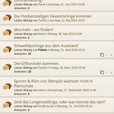
Zitronenseitling?
Letzter Beitrag von
Paroli
«
Samstag, 01. Juni 2019 16:26
Antworten:
2
Die Flockenstieligen Hexenrörlinge kommen
Letzter Beitrag von
Tom02
«
Sonntag, 12. Mai 2019 19:00
Morcheln - wo finden?
Letzter Beitrag von
Monti
«
Montag, 06. Mai 2019 21:09
Antworten:
2
Schwefelporlinge aus dem Auenland
Letzter Beitrag von
Fidelis
«
Montag, 01. April 2019 22:01
Antworten:
16
1
2
Die Giftlorcheln kommen.
Letzter Beitrag von
Tom02
«
Freitag, 08. März 2019 15:49
Antworten:
26
1
2
Sporen & Klon von Steinpilz wachsen nicht in
Petrischale
Letzter Beitrag von
ohkw
«
Donnerstag, 27. September 2018 11:54
Antworten:
5
Sind das Lungenseitlinge, oder was könnte das sein?
Letzter Beitrag von
GrafDracula
«
Dienstag, 31. Juli 2018 06:13
Antworten:
2