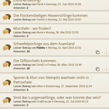
Zitronenseitling?
Letzter Beitrag von
Paroli
«
Samstag, 01. Juni 2019 16:26
Antworten:
2
Die Flockenstieligen Hexenrörlinge kommen
Letzter Beitrag von
Tom02
«
Sonntag, 12. Mai 2019 19:00
Morcheln - wo finden?
Letzter Beitrag von
Monti
«
Montag, 06. Mai 2019 21:09
Antworten:
2
Schwefelporlinge aus dem Auenland
Letzter Beitrag von
Fidelis
«
Montag, 01. April 2019 22:01
Antworten:
16
1
2
Die Giftlorcheln kommen.
Letzter Beitrag von
Tom02
«
Freitag, 08. März 2019 15:49
Antworten:
26
1
2
Sporen & Klon von Steinpilz wachsen nicht in
Petrischale
Letzter Beitrag von
ohkw
«
Donnerstag, 27. September 2018 11:54
Antworten:
5
Sind das Lungenseitlinge, oder was könnte das sein?
Letzter Beitrag von
GrafDracula
«
Dienstag, 31. Juli 2018 06:13
Antworten:
2