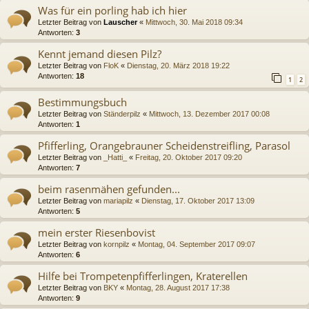
Was für ein porling hab ich hier
Letzter Beitrag von
Lauscher
«
Mittwoch, 30. Mai 2018 09:34
Antworten:
3
Kennt jemand diesen Pilz?
Letzter Beitrag von
FloK
«
Dienstag, 20. März 2018 19:22
Antworten:
18
1
2
Bestimmungsbuch
Letzter Beitrag von
Ständerpilz
«
Mittwoch, 13. Dezember 2017 00:08
Antworten:
1
Pfifferling, Orangebrauner Scheidenstreifling, Parasol
Letzter Beitrag von
_Hatti_
«
Freitag, 20. Oktober 2017 09:20
Antworten:
7
beim rasenmähen gefunden...
Letzter Beitrag von
mariapilz
«
Dienstag, 17. Oktober 2017 13:09
Antworten:
5
mein erster Riesenbovist
Letzter Beitrag von
kornpilz
«
Montag, 04. September 2017 09:07
Antworten:
6
Hilfe bei Trompetenpfifferlingen, Kraterellen
Letzter Beitrag von
BKY
«
Montag, 28. August 2017 17:38
Antworten:
9