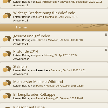
Letzter Beitrag von
Das-Pilzimperium
«
Mittwoch, 08. September 2010 21:18
Antworten:
1
Wichtige Beschreibung für Wildfunde
Letzter Beitrag von
Gerd
«
Montag, 06. April 2015 21:45
Antworten:
2
Themen
gesucht und gefunden
Letzter Beitrag von
Talimsa
«
Mittwoch, 29. April 2015 08:48
Antworten:
5
Pilzfunde 2014
Letzter Beitrag von
geer
«
Montag, 27. April 2015 17:34
Antworten:
14
Steinpilz
Letzter Beitrag von
Lauscher
«
Samstag, 06. Juni 2026 21:51
Antworten:
6
Mein erster Maitake-Wildfund
Letzter Beitrag von
Patrik
«
Montag, 06. Oktober 2025 15:58
Birkenpilz oder Rotkappe
Letzter Beitrag von
Nesel
«
Freitag, 03. Oktober 2025 20:09
Judasohr auf Esche