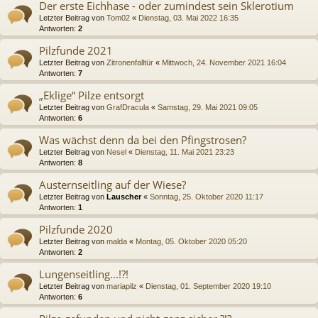
Der erste Eichhase - oder zumindest sein Sklerotium
Letzter Beitrag von
Tom02
«
Dienstag, 03. Mai 2022 16:35
Antworten:
2
Pilzfunde 2021
Letzter Beitrag von
Zitronenfalltür
«
Mittwoch, 24. November 2021 16:04
Antworten:
7
„Eklige“ Pilze entsorgt
Letzter Beitrag von
GrafDracula
«
Samstag, 29. Mai 2021 09:05
Antworten:
6
Was wächst denn da bei den Pfingstrosen?
Letzter Beitrag von
Nesel
«
Dienstag, 11. Mai 2021 23:23
Antworten:
8
Austernseitling auf der Wiese?
Letzter Beitrag von
Lauscher
«
Sonntag, 25. Oktober 2020 11:17
Antworten:
1
Pilzfunde 2020
Letzter Beitrag von
malda
«
Montag, 05. Oktober 2020 05:20
Antworten:
2
Lungenseitling...!?!
Letzter Beitrag von
mariapilz
«
Dienstag, 01. September 2020 19:10
Antworten:
6