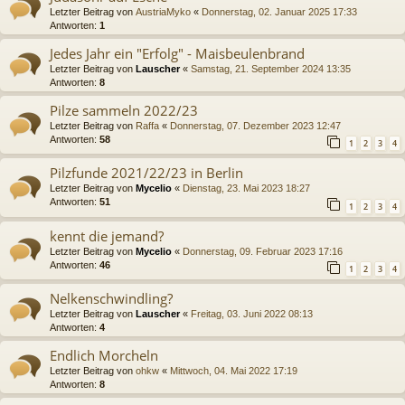
Letzter Beitrag von
AustriaMyko
«
Donnerstag, 02. Januar 2025 17:33
Antworten:
1
Jedes Jahr ein "Erfolg" - Maisbeulenbrand
Letzter Beitrag von
Lauscher
«
Samstag, 21. September 2024 13:35
Antworten:
8
Pilze sammeln 2022/23
Letzter Beitrag von
Raffa
«
Donnerstag, 07. Dezember 2023 12:47
Antworten:
58
1
2
3
4
Pilzfunde 2021/22/23 in Berlin
Letzter Beitrag von
Mycelio
«
Dienstag, 23. Mai 2023 18:27
Antworten:
51
1
2
3
4
kennt die jemand?
Letzter Beitrag von
Mycelio
«
Donnerstag, 09. Februar 2023 17:16
Antworten:
46
1
2
3
4
Nelkenschwindling?
Letzter Beitrag von
Lauscher
«
Freitag, 03. Juni 2022 08:13
Antworten:
4
Endlich Morcheln
Letzter Beitrag von
ohkw
«
Mittwoch, 04. Mai 2022 17:19
Antworten:
8