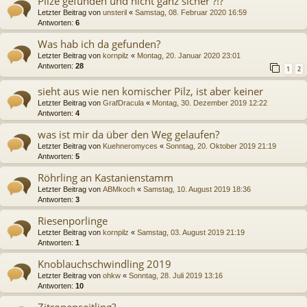
Pilze gefunden und nicht ganz sicher ?!?
Letzter Beitrag von
unsteril
«
Samstag, 08. Februar 2020 16:59
Antworten:
6
Was hab ich da gefunden?
Letzter Beitrag von
kornpilz
«
Montag, 20. Januar 2020 23:01
Antworten:
28
1
2
sieht aus wie nen komischer Pilz, ist aber keiner
Letzter Beitrag von
GrafDracula
«
Montag, 30. Dezember 2019 12:22
Antworten:
4
was ist mir da über den Weg gelaufen?
Letzter Beitrag von
Kuehneromyces
«
Sonntag, 20. Oktober 2019 21:19
Antworten:
5
Röhrling an Kastanienstamm
Letzter Beitrag von
ABMkoch
«
Samstag, 10. August 2019 18:36
Antworten:
3
Riesenporlinge
Letzter Beitrag von
kornpilz
«
Samstag, 03. August 2019 21:19
Antworten:
1
Knoblauchschwindling 2019
Letzter Beitrag von
ohkw
«
Sonntag, 28. Juli 2019 13:16
Antworten:
10