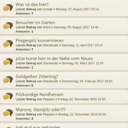
Was ist das hier?
Letzter Beitrag von
Ushiab
«
Montag, 07. August 2017 22:14
Antworten:
7
Besucher im Garten
Letzter Beitrag von
Arbol
«
Samstag, 05. August 2017 14:40
Antworten:
1
Fliegenpilz konservieren
Letzter Beitrag von
Ständerpilz
«
Dienstag, 11. April 2017 19:13
Antworten:
7
pilze kurse hier in der Nahe vom Neuss
Letzter Beitrag von
Ständerpilz
«
Sonntag, 05. März 2017 11:29
Antworten:
1
Goldgelber Zitterling?
Letzter Beitrag von
Ständerpilz
«
Donnerstag, 09. Februar 2017 18:30
Antworten:
5
Pilzkundige Nordhessen
Letzter Beitrag von
Pioppino
«
Freitag, 02. Dezember 2016 21:50
Marone, Steinpilz oder???
Letzter Beitrag von
Pioppino
«
Montag, 21. November 2016 20:34
Antworten:
3
hab mal was gefunden