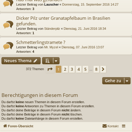
Letzter Beitrag von
Lauscher
«
Donnerstag, 15. September 2016 14:27
Antworten:
3
Dicker Pilz unter Granatapfelbaum in Brasilien
gefunden.
Letzter Beitrag von
Ständerpilz
«
Dienstag, 21. Juni 2016 18:34
Antworten:
1
Schmetterlingstramete ?
Letzter Beitrag von
Mr. Myzel
«
Dienstag, 07. Juni 2016 13:07
Antworten:
4
Neues Thema
Seite
1
von
8
2
3
4
5
8
1
Nächste
372 Themen
…
Gehe zu
Berechtigungen in diesem Forum
Du darfst
keine
neuen Themen in diesem Forum erstellen.
Du darfst
keine
Antworten zu Themen in diesem Forum erstellen.
Du darfst deine Beiträge in diesem Forum
nicht
ändern.
Du darfst deine Beiträge in diesem Forum
nicht
löschen.
Du darfst
keine
Dateianhänge in diesem Forum erstellen.
Foren-Übersicht
Kontakt