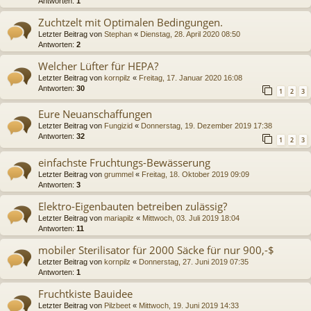
Antworten:
1
Zuchtzelt mit Optimalen Bedingungen.
Letzter Beitrag von
Stephan
«
Dienstag, 28. April 2020 08:50
Antworten:
2
Welcher Lüfter für HEPA?
Letzter Beitrag von
kornpilz
«
Freitag, 17. Januar 2020 16:08
Antworten:
30
1
2
3
Eure Neuanschaffungen
Letzter Beitrag von
Fungizid
«
Donnerstag, 19. Dezember 2019 17:38
Antworten:
32
1
2
3
einfachste Fruchtungs-Bewässerung
Letzter Beitrag von
grummel
«
Freitag, 18. Oktober 2019 09:09
Antworten:
3
Elektro-Eigenbauten betreiben zulässig?
Letzter Beitrag von
mariapilz
«
Mittwoch, 03. Juli 2019 18:04
Antworten:
11
mobiler Sterilisator für 2000 Säcke für nur 900,-$
Letzter Beitrag von
kornpilz
«
Donnerstag, 27. Juni 2019 07:35
Antworten:
1
Fruchtkiste Bauidee
Letzter Beitrag von
Pilzbeet
«
Mittwoch, 19. Juni 2019 14:33