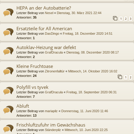
HEPA an der Autobatterie?
Letzter Beitrag von
Nesel
«
Dienstag, 30. März 2021 22:44
Antworten:
35
1
2
3
Ersatzteile für All American
Letzter Beitrag von
DasDingo
«
Freitag, 18. Dezember 2020 14:51
Antworten:
1
Autoklav-Heizung war defekt
Letzter Beitrag von
GrafDracula
«
Dienstag, 08. Dezember 2020 08:17
Antworten:
2
Kleine Fruchtoase
Letzter Beitrag von
Zitronenfalltür
«
Mittwoch, 14. Oktober 2020 16:02
Antworten:
24
1
2
Polyfill vs tyvek
Letzter Beitrag von
GrafDracula
«
Freitag, 18. September 2020 06:31
Antworten:
7
Abluft
Letzter Beitrag von
mariapilz
«
Donnerstag, 11. Juni 2020 11:46
Antworten:
13
Frischluftzufuhr im Gewächshaus
Letzter Beitrag von
Ständerpilz
«
Mittwoch, 10. Juni 2020 22:25