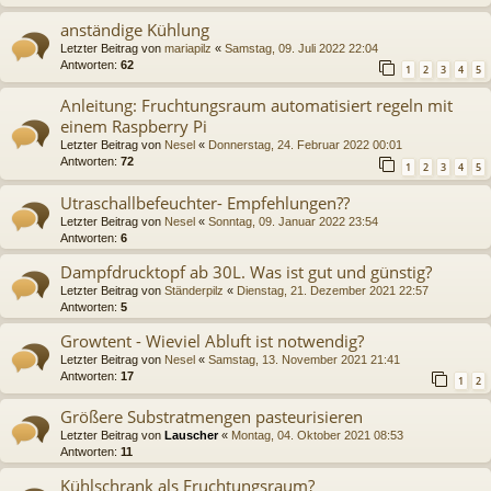
anständige Kühlung
Letzter Beitrag von
mariapilz
«
Samstag, 09. Juli 2022 22:04
Antworten:
62
1
2
3
4
5
Anleitung: Fruchtungsraum automatisiert regeln mit
einem Raspberry Pi
Letzter Beitrag von
Nesel
«
Donnerstag, 24. Februar 2022 00:01
Antworten:
72
1
2
3
4
5
Utraschallbefeuchter- Empfehlungen??
Letzter Beitrag von
Nesel
«
Sonntag, 09. Januar 2022 23:54
Antworten:
6
Dampfdrucktopf ab 30L. Was ist gut und günstig?
Letzter Beitrag von
Ständerpilz
«
Dienstag, 21. Dezember 2021 22:57
Antworten:
5
Growtent - Wieviel Abluft ist notwendig?
Letzter Beitrag von
Nesel
«
Samstag, 13. November 2021 21:41
Antworten:
17
1
2
Größere Substratmengen pasteurisieren
Letzter Beitrag von
Lauscher
«
Montag, 04. Oktober 2021 08:53
Antworten:
11
Kühlschrank als Fruchtungsraum?