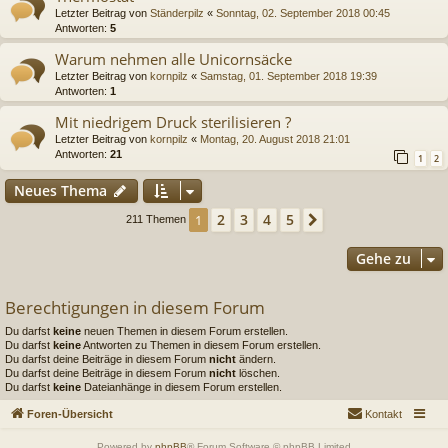
Letzter Beitrag von
Ständerpilz
«
Sonntag, 02. September 2018 00:45
Antworten:
5
Warum nehmen alle Unicornsäcke
Letzter Beitrag von
kornpilz
«
Samstag, 01. September 2018 19:39
Antworten:
1
Mit niedrigem Druck sterilisieren ?
Letzter Beitrag von
kornpilz
«
Montag, 20. August 2018 21:01
Antworten:
21
1
2
Neues Thema
2
3
4
5
1
Nächste
211 Themen
Gehe zu
Berechtigungen in diesem Forum
Du darfst
keine
neuen Themen in diesem Forum erstellen.
Du darfst
keine
Antworten zu Themen in diesem Forum erstellen.
Du darfst deine Beiträge in diesem Forum
nicht
ändern.
Du darfst deine Beiträge in diesem Forum
nicht
löschen.
Du darfst
keine
Dateianhänge in diesem Forum erstellen.
Foren-Übersicht
Kontakt
Powered by
phpBB
® Forum Software © phpBB Limited