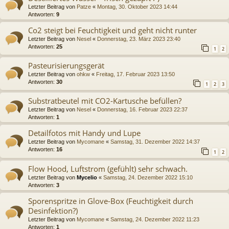
Letzter Beitrag von
Patze
«
Montag, 30. Oktober 2023 14:44
Antworten:
9
Co2 steigt bei Feuchtigkeit und geht nicht runter
Letzter Beitrag von
Nesel
«
Donnerstag, 23. März 2023 23:40
Antworten:
25
1
2
Pasteurisierungsgerät
Letzter Beitrag von
ohkw
«
Freitag, 17. Februar 2023 13:50
Antworten:
30
1
2
3
Substratbeutel mit CO2-Kartusche befüllen?
Letzter Beitrag von
Nesel
«
Donnerstag, 16. Februar 2023 22:37
Antworten:
1
Detailfotos mit Handy und Lupe
Letzter Beitrag von
Mycomane
«
Samstag, 31. Dezember 2022 14:37
Antworten:
16
1
2
Flow Hood, Luftstrom (gefühlt) sehr schwach.
Letzter Beitrag von
Mycelio
«
Samstag, 24. Dezember 2022 15:10
Antworten:
3
Sporenspritze in Glove-Box (Feuchtigkeit durch
Desinfektion?)
Letzter Beitrag von
Mycomane
«
Samstag, 24. Dezember 2022 11:23
Antworten:
1