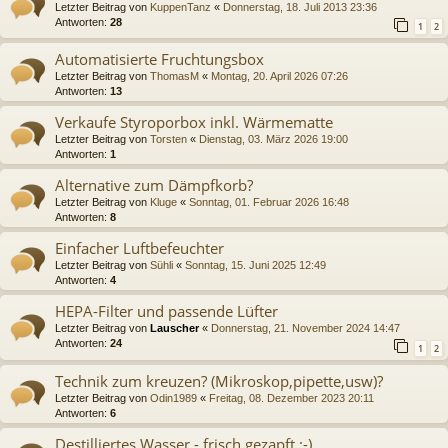
Letzter Beitrag von
KuppenTanz
«
Donnerstag, 18. Juli 2013 23:36
Antworten:
28
1
2
Automatisierte Fruchtungsbox
Letzter Beitrag von
ThomasM
«
Montag, 20. April 2026 07:26
Antworten:
13
Verkaufe Styroporbox inkl. Wärmematte
Letzter Beitrag von
Torsten
«
Dienstag, 03. März 2026 19:00
Antworten:
1
Alternative zum Dämpfkorb?
Letzter Beitrag von
Kluge
«
Sonntag, 01. Februar 2026 16:48
Antworten:
8
Einfacher Luftbefeuchter
Letzter Beitrag von
Sühli
«
Sonntag, 15. Juni 2025 12:49
Antworten:
4
HEPA-Filter und passende Lüfter
Letzter Beitrag von
Lauscher
«
Donnerstag, 21. November 2024 14:47
Antworten:
24
1
2
Technik zum kreuzen? (Mikroskop,pipette,usw)?
Letzter Beitrag von
Odin1989
«
Freitag, 08. Dezember 2023 20:11
Antworten:
6
Destilliertes Wasser - frisch gezapft :-)