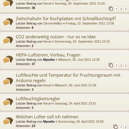
Letzter Beitrag von
Nesel
«
Sonntag, 26. September 2021 23:20
Antworten:
36
1
2
3
Zeitschaltuhr für Kochplatten mit Schnellkochtopf?
Letzter Beitrag von
Zitronenfalltür
«
Freitag, 10. September 2021 13:38
Antworten:
8
CO2 anderweitig nutzen - nur so ne Idee
Letzter Beitrag von
Nesel
«
Donnerstag, 02. September 2021 23:15
Antworten:
2
HEPA-Luftstrom, Vorbau, Fragen
Letzter Beitrag von
Mycelio
«
Mittwoch, 30. Juni 2021 14:30
Antworten:
37
1
2
3
Luftfeuchte und Temperatur für Fruchtungsraum mit
Arduino regeln
Letzter Beitrag von
Nesel
«
Mittwoch, 09. Juni 2021 21:59
Antworten:
3
Luftfeuchtigkeitsregler
Letzter Beitrag von
Nesel
«
Samstag, 24. April 2021 23:51
Antworten:
3
Welchen Lüfter soll ich nehmen
Letzter Beitrag von
Mycelio
«
Donnerstag, 08. April 2021 18:55
Antworten:
23
1
2