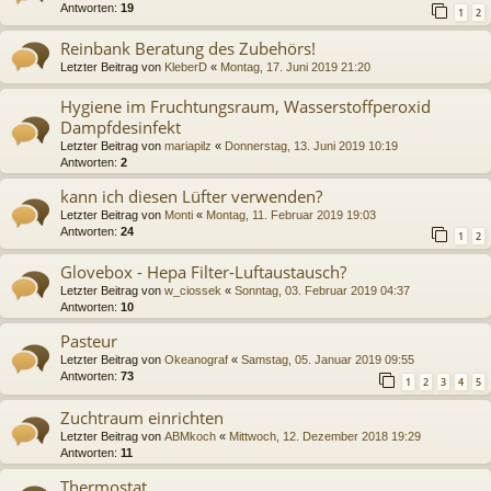
Antworten:
19
1
2
Reinbank Beratung des Zubehörs!
Letzter Beitrag von
KleberD
«
Montag, 17. Juni 2019 21:20
Hygiene im Fruchtungsraum, Wasserstoffperoxid
Dampfdesinfekt
Letzter Beitrag von
mariapilz
«
Donnerstag, 13. Juni 2019 10:19
Antworten:
2
kann ich diesen Lüfter verwenden?
Letzter Beitrag von
Monti
«
Montag, 11. Februar 2019 19:03
Antworten:
24
1
2
Glovebox - Hepa Filter-Luftaustausch?
Letzter Beitrag von
w_ciossek
«
Sonntag, 03. Februar 2019 04:37
Antworten:
10
Pasteur
Letzter Beitrag von
Okeanograf
«
Samstag, 05. Januar 2019 09:55
Antworten:
73
1
2
3
4
5
Zuchtraum einrichten
Letzter Beitrag von
ABMkoch
«
Mittwoch, 12. Dezember 2018 19:29
Antworten:
11
Thermostat