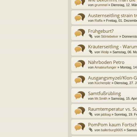
von
grummel
» Dienstag, 12. Mä
Austernseitling strain t
von
Raffa
» Freitag, 01. Dezemb
Frühgeburt?
von
Störtebeker
» Donnersta
Kräuterseitling - Waru
von
Wolip
» Samstag, 06. Ma
Nährboden Petro
von
Amateurfunger
» Montag, 14
Ausgangsmyzel/Klon-Glä
von
Küchenpilz
» Dienstag, 27. J
Samtfußrübling
von
Mr.Smith
» Samstag, 15. Apri
Raumtemperatur vs. Su
von
jabbag
» Sonntag, 19. F
PomPom kaum Fortschri
von
ballerburg9005
» Samsta