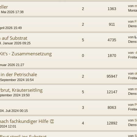
ller
von
m
2
1363
Monta
 Mai 2026 17:38
von
F
2
911
Dienst
pril 2026 15:49
 auf Substrat
von
L
5
4735
Diens
. Januar 2026 09:25
Kit's - Zusammensetzung
von
-
0
1870
Freit
anuar 2026 21:27
n der Petrischale
von
o
2
95947
Freit
 September 2024 16:54
rut, Kräuterseitling
von
m
5
12147
Diens
eptember 2024 19:50
von
P
3
8063
Freita
04. Juli 2024 00:15
nach fachkundiger Hilfe 👏
von
S
4
12892
Dienst
 2024 12:01
ut steril ins Substrat
von
S