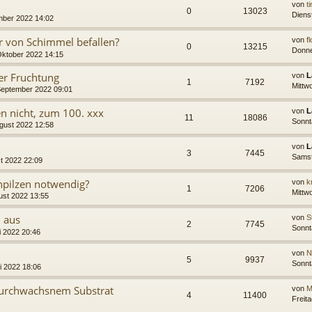
von
t
0
13023
Diens
mber 2022 14:02
ur von Schimmel befallen?
von
f
0
13215
Donne
Oktober 2022 14:15
er Fruchtung
von
L
1
7192
Mittw
September 2022 09:01
en nicht, zum 100. xxx
von
L
11
18086
Sonnt
ugust 2022 12:58
von
L
3
7445
Samst
t 2022 22:09
npilzen notwendig?
von
k
1
7206
Mittw
ust 2022 13:55
 aus
von
S
2
7745
Sonnt
i 2022 20:46
von
N
5
9937
Sonnt
li 2022 18:06
 durchwachsnem Substrat
von
M
4
11400
Freit