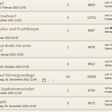
at?
von
A
2
8823
Sonnt
9. Februar 2023 13:41
ermehren?
von
b
3
12731
Freit
ember 2021 14:51
kultur und Fruchtkörper
von
M
1
6087
Monta
uar 2023 10:42
t direkt mit einer
von
M
1
8478
Samst
n?
. Januar 2023 13:56
von
M
3
9812
Samst
15. Oktober 2022 07:29
auf Körnergrundlage
von
S
19
22630
Samst
itag, 02. Dezember 2022 11:58
1
2
vs Sojabohnenschalen
von
L
1
6756
Freit
vember 2022 12:20
pilz
von
p
3
8573
Sonnt
ag, 03. November 2022 13:34