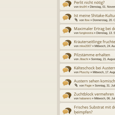
Perlit nicht nötig?
von
tinu94
» Dienstag, 01. Nove
Ist meine Shitake-Kult
von
flow
» Donnerstag, 20. 
Maximaler Ertrag bei d
von
funginostra
» Dienstag, 13. 
Kräuterseitlinge frucht
von
mkw2007
» Mittwoch, 24. A
Pilzstämme erhalten
von
Jibachi
» Sonntag, 21. Augus
Kälteschock bei Auster
von
Pfuschy
» Mittwoch, 17. Aug
Austern sehen komisch
von
Pagie
» Sonntag, 31. Jul
Zuchtblock vermehren
von
habanero
» Mittwoch, 06. Ju
Frisches Substrat mit
beimpfen?