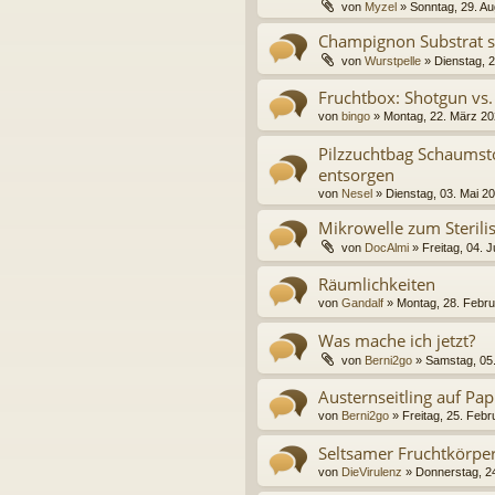
von
Myzel
» Sonntag, 29. Au
Champignon Substrat se
von
Wurstpelle
» Dienstag, 2
Fruchtbox: Shotgun vs
von
bingo
» Montag, 22. März 20
Pilzzuchtbag Schaumsto
entsorgen
von
Nesel
» Dienstag, 03. Mai 2
Mikrowelle zum Sterili
von
DocAlmi
» Freitag, 04. 
Räumlichkeiten
von
Gandalf
» Montag, 28. Febru
Was mache ich jetzt?
von
Berni2go
» Samstag, 05
Austernseitling auf Pa
von
Berni2go
» Freitag, 25. Febr
Seltsamer Fruchtkörpe
von
DieVirulenz
» Donnerstag, 24