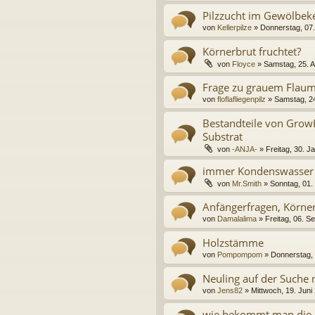
Pilzzucht im Gewölbeke
von
Kellerpilze
» Donnerstag, 07.
Körnerbrut fruchtet?
von
Floyce
» Samstag, 25. A
Frage zu grauem Flaum
von
floflafliegenpilz
» Samstag, 24
Bestandteile von Grow
Substrat
von
-ANJA-
» Freitag, 30. J
immer Kondenswasser i
von
Mr.Smith
» Sonntag, 01.
Anfängerfragen, Körnerb
von
Damalalima
» Freitag, 06. S
Holzstämme
von
Pompompom
» Donnerstag, 
Neuling auf der Suche 
von
Jens82
» Mittwoch, 19. Juni
wie bekommt man die Br