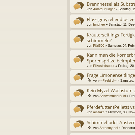
Brennnessel als Substr
von
Amateurfunger
» Sonntag, 1
Flüssigmyzel endlos v
von
funghee
» Samstag, 11. Dez
Kräuterseitlings-Fertig
schimmeln?
von
Pilzi500
» Samstag, 04. Febr
Kann man die Körnerbru
Sporenspritze beimpfe
von
Pilzesindsuper
» Freitag, 20
Frage Limonenseitlinge
von
-=Firebird=-
» Samstag, 
Kein Myzel Wachstum 
von
Schwammerl Bubi
» Fre
Pferdefutter (Pellets) 
von
maitake
» Mittwoch, 30. No
Schimmel oder Austern
von
Shroomy boi
» Donnerst