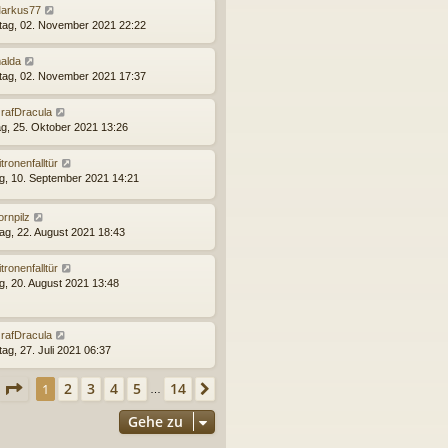
arkus77
tag, 02. November 2021 22:22
alda
tag, 02. November 2021 17:37
rafDracula
g, 25. Oktober 2021 13:26
itronenfalltür
ag, 10. September 2021 14:21
ornpilz
ag, 22. August 2021 18:43
itronenfalltür
ag, 20. August 2021 13:48
rafDracula
ag, 27. Juli 2021 06:37
Seite
1
von
14
2
3
4
5
14
1
Nächste
…
Gehe zu