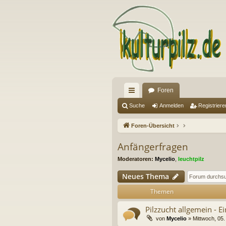
Foren
ch
Suche
Anmelden
Registriere
ne
Foren-Übersicht
llz
Anfängerfragen
ug
Moderatoren:
Mycelio
,
leuchtpilz
riff
Neues Thema
Themen
Pilzzucht allgemein - 
von
Mycelio
» Mittwoch, 05