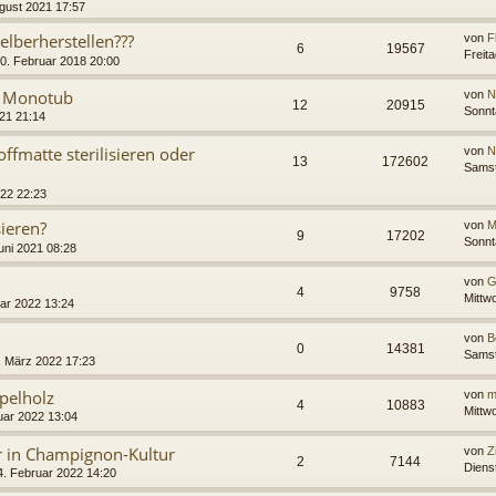
gust 2021 17:57
lberherstellen???
von
F
6
19567
Freit
0. Februar 2018 20:00
. Monotub
von
N
12
20915
Sonnt
21 21:14
ffmatte sterilisieren oder
von
N
13
172602
Samst
022 22:23
sieren?
von
M
9
17202
Sonnt
Juni 2021 08:28
von
G
4
9758
Mittw
ar 2022 13:24
von
B
0
14381
Samst
. März 2022 17:23
ppelholz
von
m
4
10883
Mittw
uar 2022 13:04
r in Champignon-Kultur
von
Z
2
7144
Diens
. Februar 2022 14:20