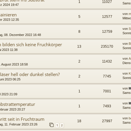
1
11027
Samst
rz 2024 19:47
rainieren
von
m
5
12577
Mittw
er 2023 12:35
von
S
8
12759
Sonnt
g, 08. Dezember 2022 16:48
m bilden sich keine Fruchkörper
von
B
13
235170
Sonnt
i 2023 11:38
von
A
2
11432
Diens
. August 2023 18:58
ser hell oder dunkel stellen?
von
K
2
7745
Sonnt
uni 2023 06:25
von
M
1
7001
Samst
l 2023 21:09
bstrattemperatur
von
M
1
7493
Samst
ebruar 2023 20:27
tt seit in Fruchtraum
von
b
18
27997
Samst
g, 11. Februar 2023 23:26
1
2