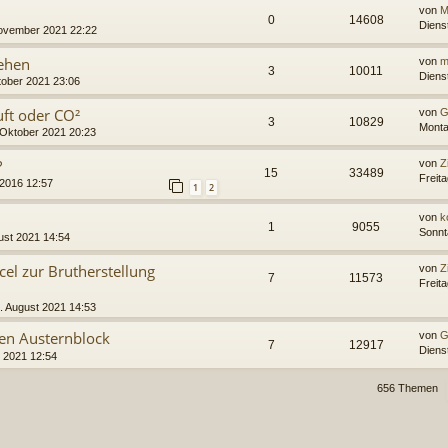
von
M
0
14608
Diens
November 2021 22:22
ehen
von
m
3
10011
Diens
ober 2021 23:06
uft oder CO²
von
G
3
10829
Monta
 Oktober 2021 20:23
?
von
Z
15
33489
Freit
 2016 12:57
1
2
von
k
1
9055
Sonnt
ust 2021 14:54
cel zur Brutherstellung
von
Z
7
11573
Freit
. August 2021 14:53
en Austernblock
von
G
7
12917
Dienst
i 2021 12:54
656 Themen