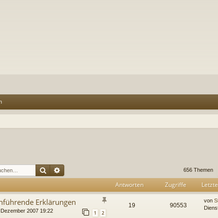
n
Suche
Erweiterte Suche
656 Themen
Antworten
Zugriffe
Letzte
Einführende Erklärungen
von
S
19
90553
Diens
. Dezember 2007 19:22
1
2