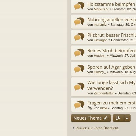
Holzstämme beimpfen
von
Markus77
» Dienstag, 02. 
Nahrungsquellen verst
von
mariapilz
» Samstag, 30. Okt
Pilzbrut: besser Frischl
von
Flexagon
» Donnerstag, 21.
Reines Stroh beimpfen
von
Huxley_
» Mittwoch, 27. Juli
Sporen auf Agar geben
von
Huxley_
» Mittwoch, 18. Aug
Wie lange lässt sich My
verwenden?
von
Zitronenfalltür
» Dienstag, 03
Fragen zu meinem erst
von
blevi
» Sonntag, 27. Jun
Neues Thema
Zurück zur Foren-Übersicht