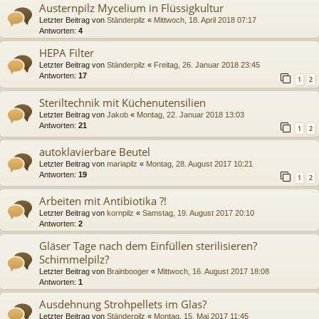
Austernpilz Mycelium in Flüssigkultur
Letzter Beitrag von
Ständerpilz
«
Mittwoch, 18. April 2018 07:17
Antworten:
4
HEPA Filter
Letzter Beitrag von
Ständerpilz
«
Freitag, 26. Januar 2018 23:45
Antworten:
17
1
2
Steriltechnik mit Küchenutensilien
Letzter Beitrag von
Jakob
«
Montag, 22. Januar 2018 13:03
Antworten:
21
1
2
autoklavierbare Beutel
Letzter Beitrag von
mariapilz
«
Montag, 28. August 2017 10:21
Antworten:
19
1
2
Arbeiten mit Antibiotika ?!
Letzter Beitrag von
kornpilz
«
Samstag, 19. August 2017 20:10
Antworten:
2
Gläser Tage nach dem Einfüllen sterilisieren?
Schimmelpilz?
Letzter Beitrag von
Brainbooger
«
Mittwoch, 16. August 2017 18:08
Antworten:
1
Ausdehnung Strohpellets im Glas?
Letzter Beitrag von
Ständerpilz
«
Montag, 15. Mai 2017 11:45