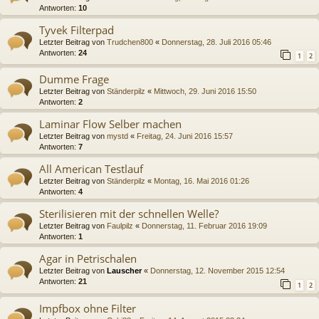
Antworten:
10
Tyvek Filterpad
Letzter Beitrag von
Trudchen800
«
Donnerstag, 28. Juli 2016 05:46
Antworten:
24
1
2
Dumme Frage
Letzter Beitrag von
Ständerpilz
«
Mittwoch, 29. Juni 2016 15:50
Antworten:
2
Laminar Flow Selber machen
Letzter Beitrag von
mystd
«
Freitag, 24. Juni 2016 15:57
Antworten:
7
All American Testlauf
Letzter Beitrag von
Ständerpilz
«
Montag, 16. Mai 2016 01:26
Antworten:
4
Sterilisieren mit der schnellen Welle?
Letzter Beitrag von
Faulpilz
«
Donnerstag, 11. Februar 2016 19:09
Antworten:
1
Agar in Petrischalen
Letzter Beitrag von
Lauscher
«
Donnerstag, 12. November 2015 12:54
Antworten:
21
1
2
Impfbox ohne Filter