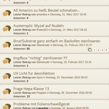
Antworten:
4
All Americn zu heiß, Beutel schmelzen...
Letzter Beitrag von
amanitha
«
Dienstag, 21. März 2017 19:45
Antworten:
4
Austernpilz: Myzel auf Nudeln
Letzter Beitrag von
Roland63
«
Dienstag, 14. März 2017 06:22
Antworten:
1
Brut/Substrat ganz einfach im Backofen sterilisieren
Letzter Beitrag von
Ständerpilz
«
Dienstag, 21. Februar 2017 21:27
Antworten:
55
1
2
3
4
Impfbox "richtig" sterilisieren ?!?
Letzter Beitrag von
Ständerpilz
«
Sonntag, 19. Februar 2017 15:32
Antworten:
1
UV Licht für desinfektion
Letzter Beitrag von
Spori
«
Sonntag, 25. Dezember 2016 09:43
Antworten:
2
Frage Hepa Klasse 13
Letzter Beitrag von
Pioppino
«
Dienstag, 06. Dezember 2016 20:05
Antworten:
13
Probleme mit Folienschweißgerät
Letzter Beitrag von
Lauscher
«
Sonntag, 07. August 2016 09:55