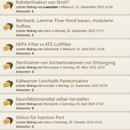
Kaltsterilisation von Stroh?
Letzter Beitrag von
Lauscher
«
Mittwoch, 21. September 2022 10:44
Antworten:
1
Reinbank, Laminar Flow Hood bauen, modularer
Aufbau
Letzter Beitrag von
ohkw
«
Montag, 05. September 2022 17:47
Antworten:
1
HEPA-Filter vs KFZ-Luftfilter
Letzter Beitrag von
Ständerpilz
«
Mittwoch, 07. April 2021 14:46
Antworten:
4
Sterilisieren von Kontaminationen vor Entsorgung
Letzter Beitrag von
Mycomane
«
Sonntag, 28. März 2021 15:57
Antworten:
3
Kaltwasser Löschkalk Pasteurisation
Letzter Beitrag von
kornpilz
«
Montag, 14. September 2020 19:39
Antworten:
2
Desinfektionsmittel selber herstellen
Letzter Beitrag von
Wurstpelle
«
Samstag, 04. April 2020 17:02
Antworten:
9
Silikon für Injection Port
Letzter Beitrag von
ohkw
«
Dienstag, 29. Oktober 2019 16:41
Antworten:
3