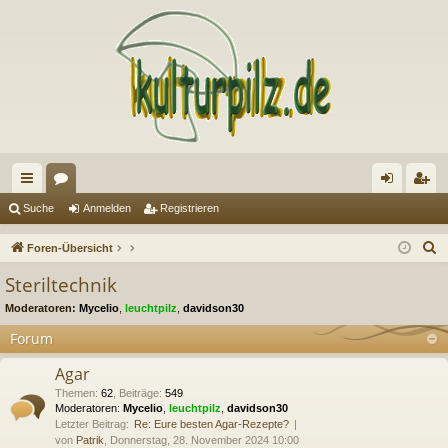
ch
or
n
eg
Suche
Anmelden
Registrieren
ne
en
m
ist
S
Foren-Übersicht
llz
el
rie
u
Steriltechnik
c
ug
de
re
Moderatoren:
Mycelio
,
leuchtpilz
,
davidson30
h
riff
n
n
e
Forum
Agar
Themen
:
62
,
Beiträge
:
549
Moderatoren:
Mycelio
,
leuchtpilz
,
davidson30
Letzter Beitrag:
Re: Eure besten Agar-Rezepte?
von
Patrik
, Donnerstag, 28. November 2024 10:00