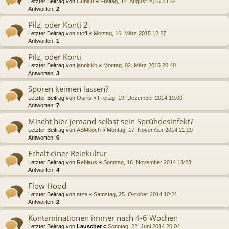
Letzter Beitrag von
Cubi88
«
Freitag, 14. August 2015 23:34
Antworten:
2
Pilz, oder Konti 2
Letzter Beitrag von
stoff
«
Montag, 16. März 2015 12:27
Antworten:
1
Pilz, oder Konti
Letzter Beitrag von
jannickb
«
Montag, 02. März 2015 20:40
Antworten:
3
Sporen keimen lassen?
Letzter Beitrag von
Osiris
«
Freitag, 19. Dezember 2014 19:00
Antworten:
7
Mischt hier jemand selbst sein Sprühdesinfekt?
Letzter Beitrag von
ABMkoch
«
Montag, 17. November 2014 21:29
Antworten:
6
Erhalt einer Reinkultur
Letzter Beitrag von
Reblaus
«
Sonntag, 16. November 2014 13:23
Antworten:
4
Flow Hood
Letzter Beitrag von
atze
«
Samstag, 25. Oktober 2014 10:21
Antworten:
2
Kontaminationen immer nach 4-6 Wochen
Letzter Beitrag von
Lauscher
«
Sonntag, 22. Juni 2014 20:04