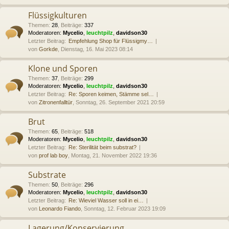
Flüssigkulturen
Themen
:
28
,
Beiträge
:
337
Moderatoren:
Mycelio
,
leuchtpilz
,
davidson30
Letzter Beitrag:
Empfehlung Shop für Flüssigmy…
von
Gorkde
, Dienstag, 16. Mai 2023 08:14
Klone und Sporen
Themen
:
37
,
Beiträge
:
299
Moderatoren:
Mycelio
,
leuchtpilz
,
davidson30
Letzter Beitrag:
Re: Sporen keimen, Stämme sel…
von
Zitronenfalltür
, Sonntag, 26. September 2021 20:59
Brut
Themen
:
65
,
Beiträge
:
518
Moderatoren:
Mycelio
,
leuchtpilz
,
davidson30
Letzter Beitrag:
Re: Sterilität beim substrat?
von
prof lab boy
, Montag, 21. November 2022 19:36
Substrate
Themen
:
50
,
Beiträge
:
296
Moderatoren:
Mycelio
,
leuchtpilz
,
davidson30
Letzter Beitrag:
Re: Wieviel Wasser soll in ei…
von
Leonardo Fiando
, Sonntag, 12. Februar 2023 19:09
Lagerung/Konservierung