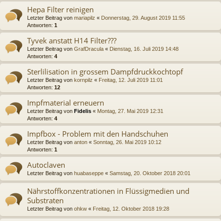
Hepa Filter reinigen
Letzter Beitrag von
mariapilz
«
Donnerstag, 29. August 2019 11:55
Antworten:
1
Tyvek anstatt H14 Filter???
Letzter Beitrag von
GrafDracula
«
Dienstag, 16. Juli 2019 14:48
Antworten:
4
Sterlilisation in grossem Dampfdruckkochtopf
Letzter Beitrag von
kornpilz
«
Freitag, 12. Juli 2019 11:01
Antworten:
12
Impfmaterial erneuern
Letzter Beitrag von
Fidelis
«
Montag, 27. Mai 2019 12:31
Antworten:
4
Impfbox - Problem mit den Handschuhen
Letzter Beitrag von
anton
«
Sonntag, 26. Mai 2019 10:12
Antworten:
1
Autoclaven
Letzter Beitrag von
huabaseppe
«
Samstag, 20. Oktober 2018 20:01
Nährstoffkonzentrationen in Flüssigmedien und
Substraten
Letzter Beitrag von
ohkw
«
Freitag, 12. Oktober 2018 19:28