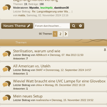
Themen
:
19
,
Beiträge
:
190
Moderatoren:
Mycelio
,
leuchtpilz
,
davidson30
Letzter Beitrag:
Re: Langzeitlagerung unter Wa…
von
malda
, Samstag, 02. November 2024 13:16
Suche
Erweiterte Suc
Neues Thema
2
1
Nächste
90 Themen
Themen
Sterilisation, warum und wie
Letzter Beitrag von
ABMkoch
«
Dienstag, 07. Mai 2013 11:50
Antworten:
7
All American vs. Utekh
Letzter Beitrag von
SMAT
«
Donnerstag, 12. September 2024 14:57
Antworten:
1
Wieviel Watt braucht eine UVC Lampe für eine Glovebox
Letzter Beitrag von
ohkw
«
Montag, 05. Dezember 2022 16:19
Antworten:
1
Mein neues Setup
Letzter Beitrag von
noahnesha
«
Dienstag, 15. November 2022 19:52