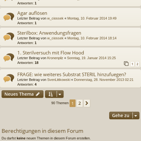
Antworten:
1
Agar auflösen
Letzter Beitrag von
w_ciossek
«
Montag, 10. Februar 2014 19:49
Antworten:
1
Sterilbox: Anwendungsfragen
Letzter Beitrag von
w_ciossek
«
Montag, 10. Februar 2014 18:14
Antworten:
1
1. Sterilversuch mit Flow Hood
Letzter Beitrag von
Kronenpilz
«
Sonntag, 19. Januar 2014 15:25
Antworten:
18
1
2
FRAGE: wie weiteres Substrat STERIL hinzufuegen?
Letzter Beitrag von
SvenLittkowski
«
Donnerstag, 28. November 2013 02:21
Antworten:
4
Neues Thema
2
1
Nächste
90 Themen
Gehe zu
Berechtigungen in diesem Forum
Du darfst
keine
neuen Themen in diesem Forum erstellen.