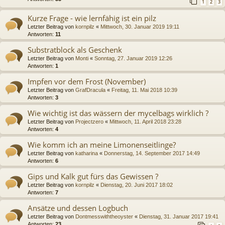
1
2
3
Kurze Frage - wie lernfähig ist ein pilz
Letzter Beitrag von
kornpilz
«
Mittwoch, 30. Januar 2019 19:11
Antworten:
11
Substratblock als Geschenk
Letzter Beitrag von
Monti
«
Sonntag, 27. Januar 2019 12:26
Antworten:
1
Impfen vor dem Frost (November)
Letzter Beitrag von
GrafDracula
«
Freitag, 11. Mai 2018 10:39
Antworten:
3
Wie wichtig ist das wässern der mycelbags wirklich ?
Letzter Beitrag von
Projectzero
«
Mittwoch, 11. April 2018 23:28
Antworten:
4
Wie komm ich an meine Limonenseitlinge?
Letzter Beitrag von
katharina
«
Donnerstag, 14. September 2017 14:49
Antworten:
6
Gips und Kalk gut fürs das Gewissen ?
Letzter Beitrag von
kornpilz
«
Dienstag, 20. Juni 2017 18:02
Antworten:
7
Ansätze und dessen Logbuch
Letzter Beitrag von
Dontmesswiththeoyster
«
Dienstag, 31. Januar 2017 19:41
Antworten:
23