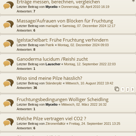
Erträge messen, berechnen, vergleichen
Letzter Beitrag von
Mycelio
«
Donnerstag, 08. April 2010 16:19
Antworten:
7
Massage/Aufrauen von Blöcken für Fruchtung
Letzter Beitrag von
mariapilz
«
Samstag, 07. Dezember 2024 12:17
Antworten:
6
Igelstachelbart: Frühe Fruchtung verhindern
Letzter Beitrag von
Patrik
«
Montag, 02. Dezember 2024 09:03
Antworten:
8
Ganoderma lucidum /Reishi zucht
Letzter Beitrag von
Lauscher
«
Montag, 12. September 2022 22:03
Antworten:
1
Wiso sind meine Pilze hässlich?
Letzter Beitrag von
Ständerpilz
«
Mittwoch, 10. August 2022 19:42
Antworten:
36
1
2
3
Fruchtungsbedingungen Wolliger Scheidling
Letzter Beitrag von
Mycelio
«
Mittwoch, 02. März 2022 16:32
Antworten:
1
Welche Pilze vertragen viel CO2 ?
Letzter Beitrag von
Zitronenfalltür
«
Freitag, 24. September 2021 13:25
Antworten:
6