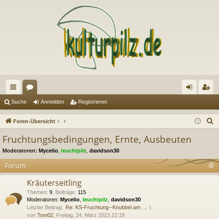
ch
or
n
eg
Suche
Anmelden
Registrieren
ne
en
m
ist
S
Foren-Übersicht
llz
el
rie
u
Fruchtungsbedingungen, Ernte, Ausbeuten
c
ug
de
re
Moderatoren:
Mycelio
,
leuchtpilz
,
davidson30
h
riff
n
n
e
Forum
Kräuterseitling
Themen
:
9
,
Beiträge
:
115
Moderatoren:
Mycelio
,
leuchtpilz
,
davidson30
Letzter Beitrag:
Re: KS-Fruchtung--Knubbel am …
von
Tom02
, Freitag, 24. März 2023 22:18