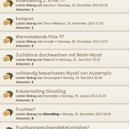
Rosenseitling 2. Ernte ???
Letzter Beitrag von
Sascha
«
Samstag, 13. Dezember 2014 20:39
Antworten:
1
kompost
Letzter Beitrag von
Tore
«
Mittwoch, 19. November 2014 17:05
Antworten:
1
Wärmeliebende Pilze ???
Letzter Beitrag von
kornpilz
«
Samstag, 08. November 2014 12:27
Antworten:
2
Zuchtblock durchwachsen mit Reishi-Mycel
Letzter Beitrag von
Wajos23
«
Samstag, 21. Juni 2014 16:23
Antworten:
2
vollständig bewachsenes Mycell von Austernpilz
Letzter Beitrag von
Okeanograf
«
Montag, 19. Mai 2014 20:38
Antworten:
2
Kräuterseitling GhostDog
Letzter Beitrag von
Kronenpilz
«
Sonntag, 26. Januar 2014 21:20
Antworten:
2
Fruchten?
Letzter Beitrag von
GhostDog
«
Montag, 23. Dezember 2013 18:00
Antworten:
8
Fruchtungsgeschwindigkeit erhöhen?