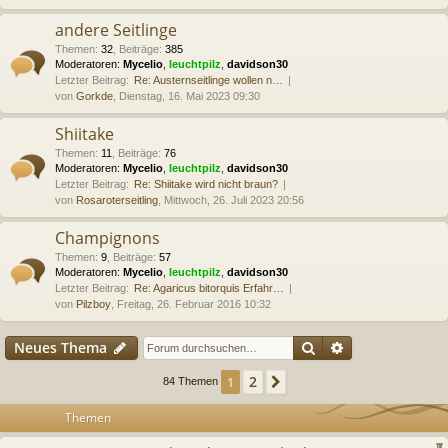
andere Seitlinge
Themen
:
32
,
Beiträge
:
385
Moderatoren:
Mycelio
,
leuchtpilz
,
davidson30
Letzter Beitrag:
Re: Austernseitlinge wollen n…
von
Gorkde
, Dienstag, 16. Mai 2023 09:30
Shiitake
Themen
:
11
,
Beiträge
:
76
Moderatoren:
Mycelio
,
leuchtpilz
,
davidson30
Letzter Beitrag:
Re: Shiitake wird nicht braun?
von
Rosaroterseitling
, Mittwoch, 26. Juli 2023 20:56
Champignons
Themen
:
9
,
Beiträge
:
57
Moderatoren:
Mycelio
,
leuchtpilz
,
davidson30
Letzter Beitrag:
Re: Agaricus bitorquis Erfahr…
von
Pilzboy
, Freitag, 26. Februar 2016 10:32
Suche
Erweiterte Suc
Neues Thema
2
1
Nächste
84 Themen
Themen