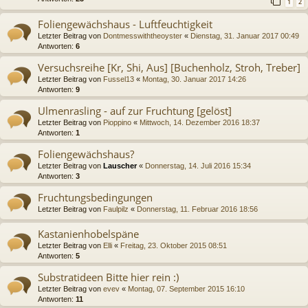
1
2
Foliengewächshaus - Luftfeuchtigkeit
Letzter Beitrag von
Dontmesswiththeoyster
«
Dienstag, 31. Januar 2017 00:49
Antworten:
6
Versuchsreihe [Kr, Shi, Aus] [Buchenholz, Stroh, Treber]
Letzter Beitrag von
Fussel13
«
Montag, 30. Januar 2017 14:26
Antworten:
9
Ulmenrasling - auf zur Fruchtung [gelöst]
Letzter Beitrag von
Pioppino
«
Mittwoch, 14. Dezember 2016 18:37
Antworten:
1
Foliengewächshaus?
Letzter Beitrag von
Lauscher
«
Donnerstag, 14. Juli 2016 15:34
Antworten:
3
Fruchtungsbedingungen
Letzter Beitrag von
Faulpilz
«
Donnerstag, 11. Februar 2016 18:56
Kastanienhobelspäne
Letzter Beitrag von
Elli
«
Freitag, 23. Oktober 2015 08:51
Antworten:
5
Substratideen Bitte hier rein :)
Letzter Beitrag von
evev
«
Montag, 07. September 2015 16:10
Antworten:
11