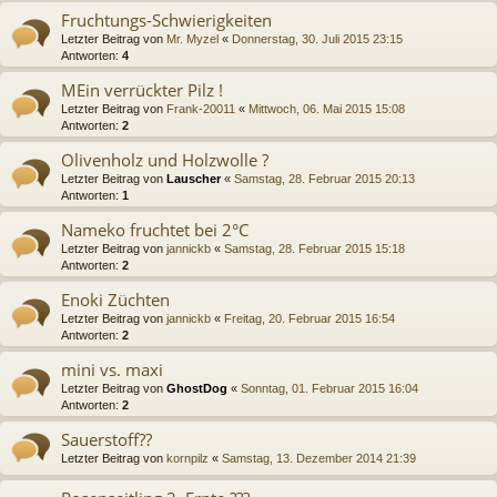
Fruchtungs-Schwierigkeiten
Letzter Beitrag von
Mr. Myzel
«
Donnerstag, 30. Juli 2015 23:15
Antworten:
4
MEin verrückter Pilz !
Letzter Beitrag von
Frank-20011
«
Mittwoch, 06. Mai 2015 15:08
Antworten:
2
Olivenholz und Holzwolle ?
Letzter Beitrag von
Lauscher
«
Samstag, 28. Februar 2015 20:13
Antworten:
1
Nameko fruchtet bei 2°C
Letzter Beitrag von
jannickb
«
Samstag, 28. Februar 2015 15:18
Antworten:
2
Enoki Züchten
Letzter Beitrag von
jannickb
«
Freitag, 20. Februar 2015 16:54
Antworten:
2
mini vs. maxi
Letzter Beitrag von
GhostDog
«
Sonntag, 01. Februar 2015 16:04
Antworten:
2
Sauerstoff??
Letzter Beitrag von
kornpilz
«
Samstag, 13. Dezember 2014 21:39