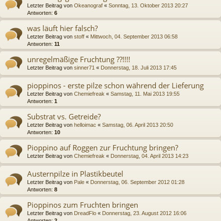
Letzter Beitrag von
Okeanograf
«
Sonntag, 13. Oktober 2013 20:27
Antworten:
6
was läuft hier falsch?
Letzter Beitrag von
stoff
«
Mittwoch, 04. September 2013 06:58
Antworten:
11
unregelmäßige Fruchtung ??!!!!
Letzter Beitrag von
sinner71
«
Donnerstag, 18. Juli 2013 17:45
pioppinos - erste pilze schon während der Lieferung
Letzter Beitrag von
Chemiefreak
«
Samstag, 11. Mai 2013 19:55
Antworten:
1
Substrat vs. Getreide?
Letzter Beitrag von
helloimac
«
Samstag, 06. April 2013 20:50
Antworten:
10
Pioppino auf Roggen zur Fruchtung bringen?
Letzter Beitrag von
Chemiefreak
«
Donnerstag, 04. April 2013 14:23
Austernpilze in Plastikbeutel
Letzter Beitrag von
Pale
«
Donnerstag, 06. September 2012 01:28
Antworten:
8
Pioppinos zum Fruchten bringen
Letzter Beitrag von
DreadFlo
«
Donnerstag, 23. August 2012 16:06
Antworten:
2