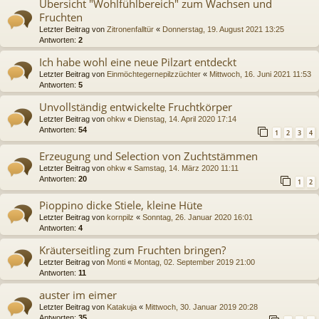
Übersicht "Wohlfühlbereich" zum Wachsen und
Fruchten
Letzter Beitrag von
Zitronenfalltür
«
Donnerstag, 19. August 2021 13:25
Antworten:
2
Ich habe wohl eine neue Pilzart entdeckt
Letzter Beitrag von
Einmöchtegernepilzzüchter
«
Mittwoch, 16. Juni 2021 11:53
Antworten:
5
Unvollständig entwickelte Fruchtkörper
Letzter Beitrag von
ohkw
«
Dienstag, 14. April 2020 17:14
Antworten:
54
1
2
3
4
Erzeugung und Selection von Zuchtstämmen
Letzter Beitrag von
ohkw
«
Samstag, 14. März 2020 11:11
Antworten:
20
1
2
Pioppino dicke Stiele, kleine Hüte
Letzter Beitrag von
kornpilz
«
Sonntag, 26. Januar 2020 16:01
Antworten:
4
Kräuterseitling zum Fruchten bringen?
Letzter Beitrag von
Monti
«
Montag, 02. September 2019 21:00
Antworten:
11
auster im eimer
Letzter Beitrag von
Katakuja
«
Mittwoch, 30. Januar 2019 20:28
Antworten:
35