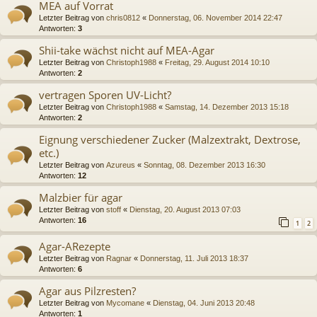
MEA auf Vorrat
Letzter Beitrag von
chris0812
«
Donnerstag, 06. November 2014 22:47
Antworten:
3
Shii-take wächst nicht auf MEA-Agar
Letzter Beitrag von
Christoph1988
«
Freitag, 29. August 2014 10:10
Antworten:
2
vertragen Sporen UV-Licht?
Letzter Beitrag von
Christoph1988
«
Samstag, 14. Dezember 2013 15:18
Antworten:
2
Eignung verschiedener Zucker (Malzextrakt, Dextrose,
etc.)
Letzter Beitrag von
Azureus
«
Sonntag, 08. Dezember 2013 16:30
Antworten:
12
Malzbier für agar
Letzter Beitrag von
stoff
«
Dienstag, 20. August 2013 07:03
Antworten:
16
1
2
Agar-ARezepte
Letzter Beitrag von
Ragnar
«
Donnerstag, 11. Juli 2013 18:37
Antworten:
6
Agar aus Pilzresten?
Letzter Beitrag von
Mycomane
«
Dienstag, 04. Juni 2013 20:48
Antworten:
1