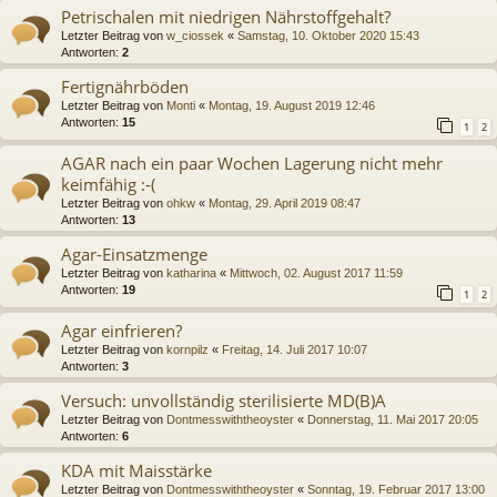
Petrischalen mit niedrigen Nährstoffgehalt?
Letzter Beitrag von
w_ciossek
«
Samstag, 10. Oktober 2020 15:43
Antworten:
2
Fertignährböden
Letzter Beitrag von
Monti
«
Montag, 19. August 2019 12:46
Antworten:
15
1
2
AGAR nach ein paar Wochen Lagerung nicht mehr
keimfähig :-(
Letzter Beitrag von
ohkw
«
Montag, 29. April 2019 08:47
Antworten:
13
Agar-Einsatzmenge
Letzter Beitrag von
katharina
«
Mittwoch, 02. August 2017 11:59
Antworten:
19
1
2
Agar einfrieren?
Letzter Beitrag von
kornpilz
«
Freitag, 14. Juli 2017 10:07
Antworten:
3
Versuch: unvollständig sterilisierte MD(B)A
Letzter Beitrag von
Dontmesswiththeoyster
«
Donnerstag, 11. Mai 2017 20:05
Antworten:
6
KDA mit Maisstärke
Letzter Beitrag von
Dontmesswiththeoyster
«
Sonntag, 19. Februar 2017 13:00