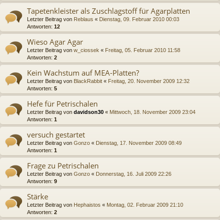
Tapetenkleister als Zuschlagstoff für Agarplatten
Letzter Beitrag von
Reblaus
«
Dienstag, 09. Februar 2010 00:03
Antworten:
12
Wieso Agar Agar
Letzter Beitrag von
w_ciossek
«
Freitag, 05. Februar 2010 11:58
Antworten:
2
Kein Wachstum auf MEA-Platten?
Letzter Beitrag von
BlackRabbit
«
Freitag, 20. November 2009 12:32
Antworten:
5
Hefe für Petrischalen
Letzter Beitrag von
davidson30
«
Mittwoch, 18. November 2009 23:04
Antworten:
1
versuch gestartet
Letzter Beitrag von
Gonzo
«
Dienstag, 17. November 2009 08:49
Antworten:
1
Frage zu Petrischalen
Letzter Beitrag von
Gonzo
«
Donnerstag, 16. Juli 2009 22:26
Antworten:
9
Stärke
Letzter Beitrag von
Hephaistos
«
Montag, 02. Februar 2009 21:10
Antworten:
2