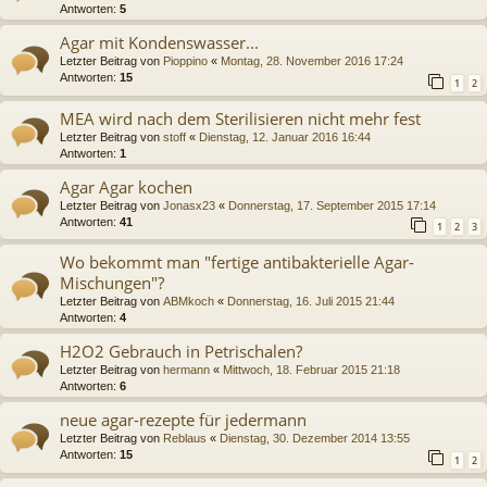
Antworten:
5
Agar mit Kondenswasser...
Letzter Beitrag von
Pioppino
«
Montag, 28. November 2016 17:24
Antworten:
15
1
2
MEA wird nach dem Sterilisieren nicht mehr fest
Letzter Beitrag von
stoff
«
Dienstag, 12. Januar 2016 16:44
Antworten:
1
Agar Agar kochen
Letzter Beitrag von
Jonasx23
«
Donnerstag, 17. September 2015 17:14
Antworten:
41
1
2
3
Wo bekommt man "fertige antibakterielle Agar-
Mischungen"?
Letzter Beitrag von
ABMkoch
«
Donnerstag, 16. Juli 2015 21:44
Antworten:
4
H2O2 Gebrauch in Petrischalen?
Letzter Beitrag von
hermann
«
Mittwoch, 18. Februar 2015 21:18
Antworten:
6
neue agar-rezepte für jedermann
Letzter Beitrag von
Reblaus
«
Dienstag, 30. Dezember 2014 13:55
Antworten:
15
1
2