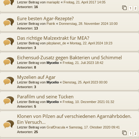
Letzter Beitrag von
mariapilz
«
Freitag, 21. April 2017 14:05
Antworten:
16
1
2
Eure besten Agar-Rezepte?
Letzter Beitrag von
Patrik
«
Donnerstag, 28. November 2024 10:00
Antworten:
13
Das richtige Malzextrakt für MEA?
Letzter Beitrag von
pilzplanet_de
«
Montag, 22. April 2024 19:23
Antworten:
3
Eichensud-Zusatz gegen Bakterien und Schimmel
Letzter Beitrag von
Mycelio
«
Freitag, 21. Juli 2023 18:42
Antworten:
8
Myzelien auf Agar
Letzter Beitrag von
Mycelio
«
Dienstag, 25. April 2023 00:00
Antworten:
3
Parafilm und seine Tücken
Letzter Beitrag von
Mycelio
«
Freitag, 10. Dezember 2021 01:32
Antworten:
5
Klonen von Pilzen auf verschiedenen Agarnährböden.
Ein Versuch...
Letzter Beitrag von
GrafDracula
«
Samstag, 17. Oktober 2020 09:41
Antworten:
25
1
2