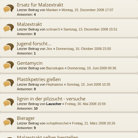
Ersatz für Malzextrakt
Letzter Beitrag von
Manitari
«
Montag, 15. Dezember 2008 17:07
Antworten:
4
Malzextrakt
Letzter Beitrag von
schraer3
«
Samstag, 13. Dezember 2008 15:51
Antworten:
8
Jugend forscht...
Letzter Beitrag von
Jinx
«
Donnerstag, 16. Oktober 2008 23:00
Antworten:
1
Gentamycin
Letzter Beitrag von
Bazookajoe
«
Donnerstag, 19. Juni 2008 00:36
Plastikpetries gießen
Letzter Beitrag von
Hephaistos
«
Sonntag, 15. Juni 2008 10:35
Antworten:
9
lignin in der pilzzucht - versuche
Letzter Beitrag von
Lauscher
«
Freitag, 30. Mai 2008 15:59
Antworten:
10
Bierager
Letzter Beitrag von
schopfmorchel
«
Freitag, 21. März 2008 20:26
Antworten:
9
Malzextrakt selber herstellen