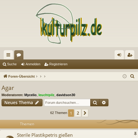
ch
or
n
eg
Suche
Anmelden
Registrieren
ne
en
m
ist
S
Foren-Übersicht
llz
el
rie
u
Agar
c
ug
de
re
Moderatoren:
Mycelio
,
leuchtpilz
,
davidson30
h
riff
n
n
Suche
Erweiterte Suc
Neues Thema
e
2
1
Nächste
62 Themen
Themen
Sterile Plastikpetris gießen