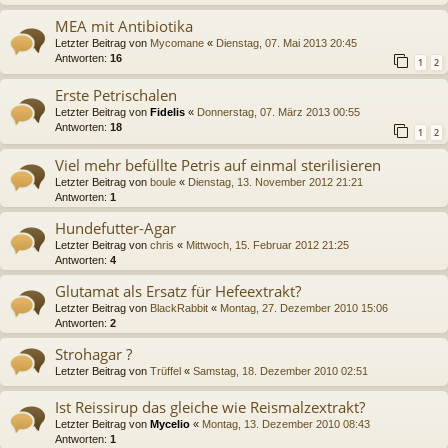
MEA mit Antibiotika
Letzter Beitrag von
Mycomane
«
Dienstag, 07. Mai 2013 20:45
Antworten:
16
1
2
Erste Petrischalen
Letzter Beitrag von
Fidelis
«
Donnerstag, 07. März 2013 00:55
Antworten:
18
1
2
Viel mehr befüllte Petris auf einmal sterilisieren
Letzter Beitrag von
boule
«
Dienstag, 13. November 2012 21:21
Antworten:
1
Hundefutter-Agar
Letzter Beitrag von
chris
«
Mittwoch, 15. Februar 2012 21:25
Antworten:
4
Glutamat als Ersatz für Hefeextrakt?
Letzter Beitrag von
BlackRabbit
«
Montag, 27. Dezember 2010 15:06
Antworten:
2
Strohagar ?
Letzter Beitrag von
Trüffel
«
Samstag, 18. Dezember 2010 02:51
Ist Reissirup das gleiche wie Reismalzextrakt?
Letzter Beitrag von
Mycelio
«
Montag, 13. Dezember 2010 08:43
Antworten:
1