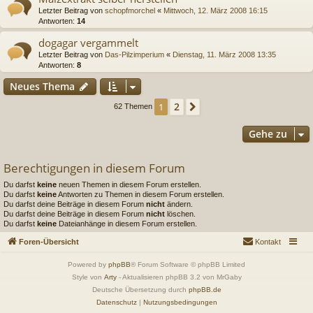
Letzter Beitrag von
schopfmorchel
«
Mittwoch, 12. März 2008 16:15
Antworten:
14
dogagar vergammelt
Letzter Beitrag von
Das-Pilzimperium
«
Dienstag, 11. März 2008 13:35
Antworten:
8
Neues Thema
2
1
Nächste
62 Themen
Gehe zu
Berechtigungen in diesem Forum
Du darfst
keine
neuen Themen in diesem Forum erstellen.
Du darfst
keine
Antworten zu Themen in diesem Forum erstellen.
Du darfst deine Beiträge in diesem Forum
nicht
ändern.
Du darfst deine Beiträge in diesem Forum
nicht
löschen.
Du darfst
keine
Dateianhänge in diesem Forum erstellen.
Foren-Übersicht
Kontakt
Powered by
phpBB
® Forum Software © phpBB Limited
Style von
Arty
- Aktualisieren phpBB 3.2 von MrGaby
Deutsche Übersetzung durch
phpBB.de
Datenschutz
|
Nutzungsbedingungen