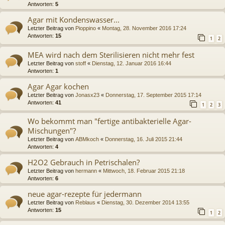
Antworten:
5
Agar mit Kondenswasser...
Letzter Beitrag von
Pioppino
«
Montag, 28. November 2016 17:24
Antworten:
15
1
2
MEA wird nach dem Sterilisieren nicht mehr fest
Letzter Beitrag von
stoff
«
Dienstag, 12. Januar 2016 16:44
Antworten:
1
Agar Agar kochen
Letzter Beitrag von
Jonasx23
«
Donnerstag, 17. September 2015 17:14
Antworten:
41
1
2
3
Wo bekommt man "fertige antibakterielle Agar-
Mischungen"?
Letzter Beitrag von
ABMkoch
«
Donnerstag, 16. Juli 2015 21:44
Antworten:
4
H2O2 Gebrauch in Petrischalen?
Letzter Beitrag von
hermann
«
Mittwoch, 18. Februar 2015 21:18
Antworten:
6
neue agar-rezepte für jedermann
Letzter Beitrag von
Reblaus
«
Dienstag, 30. Dezember 2014 13:55
Antworten:
15
1
2