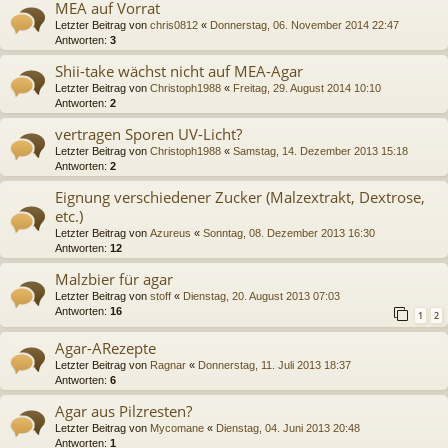
MEA auf Vorrat
Letzter Beitrag von
chris0812
«
Donnerstag, 06. November 2014 22:47
Antworten:
3
Shii-take wächst nicht auf MEA-Agar
Letzter Beitrag von
Christoph1988
«
Freitag, 29. August 2014 10:10
Antworten:
2
vertragen Sporen UV-Licht?
Letzter Beitrag von
Christoph1988
«
Samstag, 14. Dezember 2013 15:18
Antworten:
2
Eignung verschiedener Zucker (Malzextrakt, Dextrose,
etc.)
Letzter Beitrag von
Azureus
«
Sonntag, 08. Dezember 2013 16:30
Antworten:
12
Malzbier für agar
Letzter Beitrag von
stoff
«
Dienstag, 20. August 2013 07:03
Antworten:
16
1
2
Agar-ARezepte
Letzter Beitrag von
Ragnar
«
Donnerstag, 11. Juli 2013 18:37
Antworten:
6
Agar aus Pilzresten?
Letzter Beitrag von
Mycomane
«
Dienstag, 04. Juni 2013 20:48
Antworten:
1