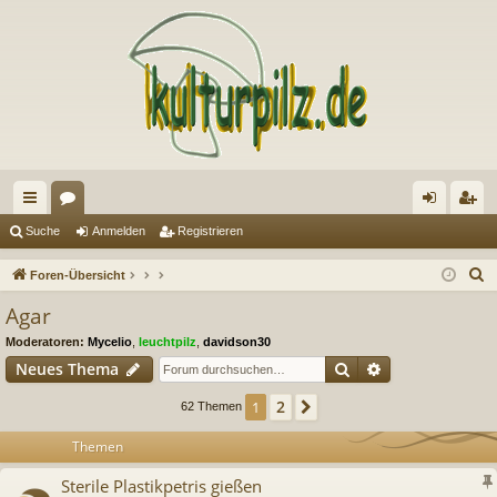
ch
or
n
eg
Suche
Anmelden
Registrieren
ne
en
m
ist
S
Foren-Übersicht
llz
el
rie
u
Agar
c
ug
de
re
Moderatoren:
Mycelio
,
leuchtpilz
,
davidson30
h
riff
n
n
Suche
Erweiterte Suc
Neues Thema
e
2
1
Nächste
62 Themen
Themen
Sterile Plastikpetris gießen