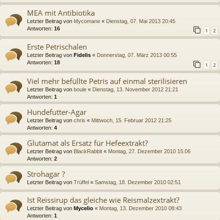
MEA mit Antibiotika
Letzter Beitrag von
Mycomane
«
Dienstag, 07. Mai 2013 20:45
Antworten:
16
1
2
Erste Petrischalen
Letzter Beitrag von
Fidelis
«
Donnerstag, 07. März 2013 00:55
Antworten:
18
1
2
Viel mehr befüllte Petris auf einmal sterilisieren
Letzter Beitrag von
boule
«
Dienstag, 13. November 2012 21:21
Antworten:
1
Hundefutter-Agar
Letzter Beitrag von
chris
«
Mittwoch, 15. Februar 2012 21:25
Antworten:
4
Glutamat als Ersatz für Hefeextrakt?
Letzter Beitrag von
BlackRabbit
«
Montag, 27. Dezember 2010 15:06
Antworten:
2
Strohagar ?
Letzter Beitrag von
Trüffel
«
Samstag, 18. Dezember 2010 02:51
Ist Reissirup das gleiche wie Reismalzextrakt?
Letzter Beitrag von
Mycelio
«
Montag, 13. Dezember 2010 08:43
Antworten:
1