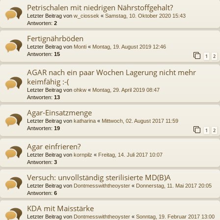
Petrischalen mit niedrigen Nährstoffgehalt?
Letzter Beitrag von
w_ciossek
«
Samstag, 10. Oktober 2020 15:43
Antworten:
2
Fertignährböden
Letzter Beitrag von
Monti
«
Montag, 19. August 2019 12:46
Antworten:
15
1
2
AGAR nach ein paar Wochen Lagerung nicht mehr
keimfähig :-(
Letzter Beitrag von
ohkw
«
Montag, 29. April 2019 08:47
Antworten:
13
Agar-Einsatzmenge
Letzter Beitrag von
katharina
«
Mittwoch, 02. August 2017 11:59
Antworten:
19
1
2
Agar einfrieren?
Letzter Beitrag von
kornpilz
«
Freitag, 14. Juli 2017 10:07
Antworten:
3
Versuch: unvollständig sterilisierte MD(B)A
Letzter Beitrag von
Dontmesswiththeoyster
«
Donnerstag, 11. Mai 2017 20:05
Antworten:
6
KDA mit Maisstärke
Letzter Beitrag von
Dontmesswiththeoyster
«
Sonntag, 19. Februar 2017 13:00