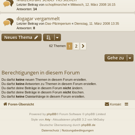
Letzter Beitrag von
schopfmorchel
«
Mittwoch, 12. März 2008 16:15
Antworten:
14
dogagar vergammelt
Letzter Beitrag von
Das-Pilzimperium
«
Dienstag, 11. März 2008 13:35
Antworten:
8
Neues Thema
2
1
Nächste
62 Themen
Gehe zu
Berechtigungen in diesem Forum
Du darfst
keine
neuen Themen in diesem Forum erstellen.
Du darfst
keine
Antworten zu Themen in diesem Forum erstellen.
Du darfst deine Beiträge in diesem Forum
nicht
ändern.
Du darfst deine Beiträge in diesem Forum
nicht
löschen.
Du darfst
keine
Dateianhänge in diesem Forum erstellen.
Foren-Übersicht
Kontakt
Powered by
phpBB
® Forum Software © phpBB Limited
Style von
Arty
- Aktualisieren phpBB 3.2 von MrGaby
Deutsche Übersetzung durch
phpBB.de
Datenschutz
|
Nutzungsbedingungen