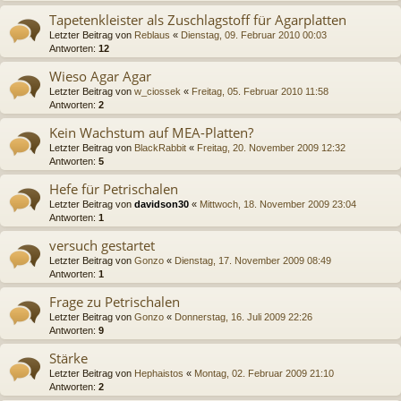
Tapetenkleister als Zuschlagstoff für Agarplatten
Letzter Beitrag von
Reblaus
«
Dienstag, 09. Februar 2010 00:03
Antworten:
12
Wieso Agar Agar
Letzter Beitrag von
w_ciossek
«
Freitag, 05. Februar 2010 11:58
Antworten:
2
Kein Wachstum auf MEA-Platten?
Letzter Beitrag von
BlackRabbit
«
Freitag, 20. November 2009 12:32
Antworten:
5
Hefe für Petrischalen
Letzter Beitrag von
davidson30
«
Mittwoch, 18. November 2009 23:04
Antworten:
1
versuch gestartet
Letzter Beitrag von
Gonzo
«
Dienstag, 17. November 2009 08:49
Antworten:
1
Frage zu Petrischalen
Letzter Beitrag von
Gonzo
«
Donnerstag, 16. Juli 2009 22:26
Antworten:
9
Stärke
Letzter Beitrag von
Hephaistos
«
Montag, 02. Februar 2009 21:10
Antworten:
2