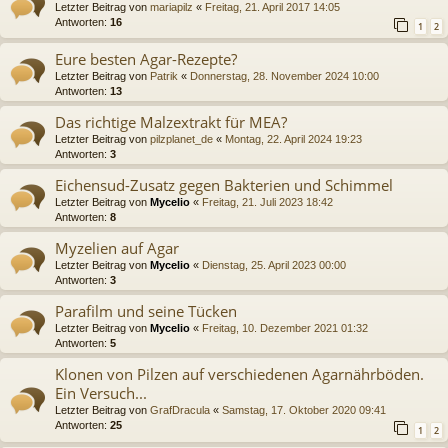
Letzter Beitrag von
mariapilz
«
Freitag, 21. April 2017 14:05
Antworten:
16
1
2
Eure besten Agar-Rezepte?
Letzter Beitrag von
Patrik
«
Donnerstag, 28. November 2024 10:00
Antworten:
13
Das richtige Malzextrakt für MEA?
Letzter Beitrag von
pilzplanet_de
«
Montag, 22. April 2024 19:23
Antworten:
3
Eichensud-Zusatz gegen Bakterien und Schimmel
Letzter Beitrag von
Mycelio
«
Freitag, 21. Juli 2023 18:42
Antworten:
8
Myzelien auf Agar
Letzter Beitrag von
Mycelio
«
Dienstag, 25. April 2023 00:00
Antworten:
3
Parafilm und seine Tücken
Letzter Beitrag von
Mycelio
«
Freitag, 10. Dezember 2021 01:32
Antworten:
5
Klonen von Pilzen auf verschiedenen Agarnährböden.
Ein Versuch...
Letzter Beitrag von
GrafDracula
«
Samstag, 17. Oktober 2020 09:41
Antworten:
25
1
2