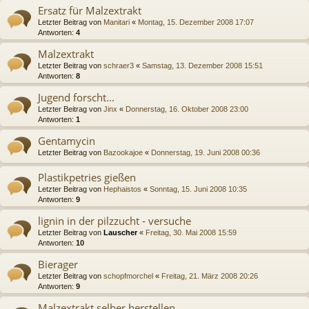
Ersatz für Malzextrakt
Letzter Beitrag von
Manitari
«
Montag, 15. Dezember 2008 17:07
Antworten:
4
Malzextrakt
Letzter Beitrag von
schraer3
«
Samstag, 13. Dezember 2008 15:51
Antworten:
8
Jugend forscht...
Letzter Beitrag von
Jinx
«
Donnerstag, 16. Oktober 2008 23:00
Antworten:
1
Gentamycin
Letzter Beitrag von
Bazookajoe
«
Donnerstag, 19. Juni 2008 00:36
Plastikpetries gießen
Letzter Beitrag von
Hephaistos
«
Sonntag, 15. Juni 2008 10:35
Antworten:
9
lignin in der pilzzucht - versuche
Letzter Beitrag von
Lauscher
«
Freitag, 30. Mai 2008 15:59
Antworten:
10
Bierager
Letzter Beitrag von
schopfmorchel
«
Freitag, 21. März 2008 20:26
Antworten:
9
Malzextrakt selber herstellen