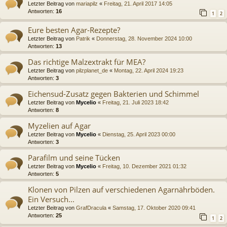
Letzter Beitrag von
mariapilz
«
Freitag, 21. April 2017 14:05
Antworten:
16
1
2
Eure besten Agar-Rezepte?
Letzter Beitrag von
Patrik
«
Donnerstag, 28. November 2024 10:00
Antworten:
13
Das richtige Malzextrakt für MEA?
Letzter Beitrag von
pilzplanet_de
«
Montag, 22. April 2024 19:23
Antworten:
3
Eichensud-Zusatz gegen Bakterien und Schimmel
Letzter Beitrag von
Mycelio
«
Freitag, 21. Juli 2023 18:42
Antworten:
8
Myzelien auf Agar
Letzter Beitrag von
Mycelio
«
Dienstag, 25. April 2023 00:00
Antworten:
3
Parafilm und seine Tücken
Letzter Beitrag von
Mycelio
«
Freitag, 10. Dezember 2021 01:32
Antworten:
5
Klonen von Pilzen auf verschiedenen Agarnährböden.
Ein Versuch...
Letzter Beitrag von
GrafDracula
«
Samstag, 17. Oktober 2020 09:41
Antworten:
25
1
2