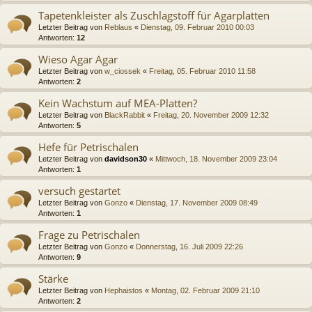
Tapetenkleister als Zuschlagstoff für Agarplatten
Letzter Beitrag von
Reblaus
«
Dienstag, 09. Februar 2010 00:03
Antworten:
12
Wieso Agar Agar
Letzter Beitrag von
w_ciossek
«
Freitag, 05. Februar 2010 11:58
Antworten:
2
Kein Wachstum auf MEA-Platten?
Letzter Beitrag von
BlackRabbit
«
Freitag, 20. November 2009 12:32
Antworten:
5
Hefe für Petrischalen
Letzter Beitrag von
davidson30
«
Mittwoch, 18. November 2009 23:04
Antworten:
1
versuch gestartet
Letzter Beitrag von
Gonzo
«
Dienstag, 17. November 2009 08:49
Antworten:
1
Frage zu Petrischalen
Letzter Beitrag von
Gonzo
«
Donnerstag, 16. Juli 2009 22:26
Antworten:
9
Stärke
Letzter Beitrag von
Hephaistos
«
Montag, 02. Februar 2009 21:10
Antworten:
2