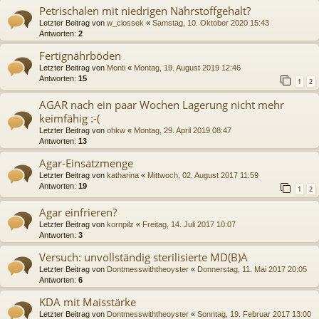
Petrischalen mit niedrigen Nährstoffgehalt?
Letzter Beitrag von
w_ciossek
«
Samstag, 10. Oktober 2020 15:43
Antworten:
2
Fertignährböden
Letzter Beitrag von
Monti
«
Montag, 19. August 2019 12:46
Antworten:
15
1
2
AGAR nach ein paar Wochen Lagerung nicht mehr
keimfähig :-(
Letzter Beitrag von
ohkw
«
Montag, 29. April 2019 08:47
Antworten:
13
Agar-Einsatzmenge
Letzter Beitrag von
katharina
«
Mittwoch, 02. August 2017 11:59
Antworten:
19
1
2
Agar einfrieren?
Letzter Beitrag von
kornpilz
«
Freitag, 14. Juli 2017 10:07
Antworten:
3
Versuch: unvollständig sterilisierte MD(B)A
Letzter Beitrag von
Dontmesswiththeoyster
«
Donnerstag, 11. Mai 2017 20:05
Antworten:
6
KDA mit Maisstärke
Letzter Beitrag von
Dontmesswiththeoyster
«
Sonntag, 19. Februar 2017 13:00