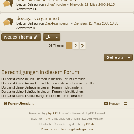
Letzter Beitrag von
schopfmorchel
«
Mittwoch, 12. März 2008 16:15
Antworten:
14
dogagar vergammelt
Letzter Beitrag von
Das-Pilzimperium
«
Dienstag, 11. März 2008 13:35
Antworten:
8
Neues Thema
2
1
Nächste
62 Themen
Gehe zu
Berechtigungen in diesem Forum
Du darfst
keine
neuen Themen in diesem Forum erstellen.
Du darfst
keine
Antworten zu Themen in diesem Forum erstellen.
Du darfst deine Beiträge in diesem Forum
nicht
ändern.
Du darfst deine Beiträge in diesem Forum
nicht
löschen.
Du darfst
keine
Dateianhänge in diesem Forum erstellen.
Foren-Übersicht
Kontakt
Powered by
phpBB
® Forum Software © phpBB Limited
Style von
Arty
- Aktualisieren phpBB 3.2 von MrGaby
Deutsche Übersetzung durch
phpBB.de
Datenschutz
|
Nutzungsbedingungen