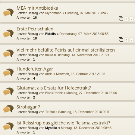
MEA mit Antibiotika
Letzter Beitrag von
Mycomane
«
Dienstag, 07. Mai 2013 20:45
Antworten:
16
1
2
Erste Petrischalen
Letzter Beitrag von
Fidelis
«
Donnerstag, 07. März 2013 00:55
Antworten:
18
1
2
Viel mehr befüllte Petris auf einmal sterilisieren
Letzter Beitrag von
boule
«
Dienstag, 13. November 2012 21:21
Antworten:
1
Hundefutter-Agar
Letzter Beitrag von
chris
«
Mittwoch, 15. Februar 2012 21:25
Antworten:
4
Glutamat als Ersatz für Hefeextrakt?
Letzter Beitrag von
BlackRabbit
«
Montag, 27. Dezember 2010 15:06
Antworten:
2
Strohagar ?
Letzter Beitrag von
Trüffel
«
Samstag, 18. Dezember 2010 02:51
Ist Reissirup das gleiche wie Reismalzextrakt?
Letzter Beitrag von
Mycelio
«
Montag, 13. Dezember 2010 08:43
Antworten:
1