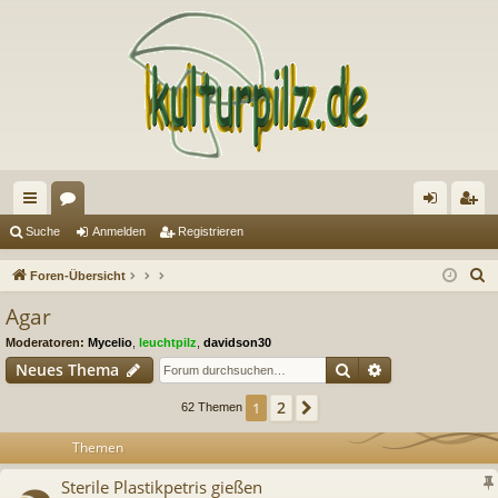
ch
or
n
eg
Suche
Anmelden
Registrieren
ne
en
m
ist
S
Foren-Übersicht
llz
el
rie
u
Agar
c
ug
de
re
Moderatoren:
Mycelio
,
leuchtpilz
,
davidson30
h
riff
n
n
Suche
Erweiterte Suc
Neues Thema
e
2
1
Nächste
62 Themen
Themen
Sterile Plastikpetris gießen