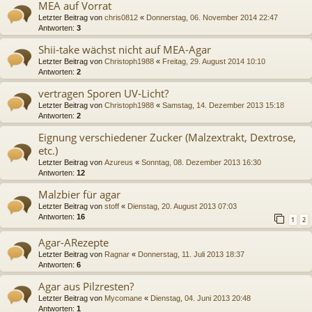
MEA auf Vorrat
Letzter Beitrag von
chris0812
«
Donnerstag, 06. November 2014 22:47
Antworten:
3
Shii-take wächst nicht auf MEA-Agar
Letzter Beitrag von
Christoph1988
«
Freitag, 29. August 2014 10:10
Antworten:
2
vertragen Sporen UV-Licht?
Letzter Beitrag von
Christoph1988
«
Samstag, 14. Dezember 2013 15:18
Antworten:
2
Eignung verschiedener Zucker (Malzextrakt, Dextrose,
etc.)
Letzter Beitrag von
Azureus
«
Sonntag, 08. Dezember 2013 16:30
Antworten:
12
Malzbier für agar
Letzter Beitrag von
stoff
«
Dienstag, 20. August 2013 07:03
Antworten:
16
1
2
Agar-ARezepte
Letzter Beitrag von
Ragnar
«
Donnerstag, 11. Juli 2013 18:37
Antworten:
6
Agar aus Pilzresten?
Letzter Beitrag von
Mycomane
«
Dienstag, 04. Juni 2013 20:48
Antworten:
1