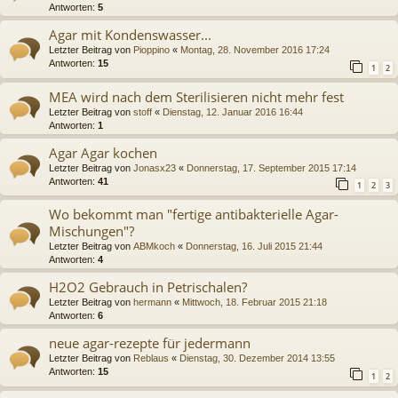
Antworten:
5
Agar mit Kondenswasser...
Letzter Beitrag von
Pioppino
«
Montag, 28. November 2016 17:24
Antworten:
15
1
2
MEA wird nach dem Sterilisieren nicht mehr fest
Letzter Beitrag von
stoff
«
Dienstag, 12. Januar 2016 16:44
Antworten:
1
Agar Agar kochen
Letzter Beitrag von
Jonasx23
«
Donnerstag, 17. September 2015 17:14
Antworten:
41
1
2
3
Wo bekommt man "fertige antibakterielle Agar-
Mischungen"?
Letzter Beitrag von
ABMkoch
«
Donnerstag, 16. Juli 2015 21:44
Antworten:
4
H2O2 Gebrauch in Petrischalen?
Letzter Beitrag von
hermann
«
Mittwoch, 18. Februar 2015 21:18
Antworten:
6
neue agar-rezepte für jedermann
Letzter Beitrag von
Reblaus
«
Dienstag, 30. Dezember 2014 13:55
Antworten:
15
1
2