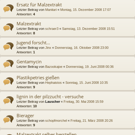
Ersatz für Malzextrakt
Letzter Beitrag von
Manitari
«
Montag, 15. Dezember 2008 17:07
Antworten:
4
Malzextrakt
Letzter Beitrag von
schraer3
«
Samstag, 13. Dezember 2008 15:51
Antworten:
8
Jugend forscht...
Letzter Beitrag von
Jinx
«
Donnerstag, 16. Oktober 2008 23:00
Antworten:
1
Gentamycin
Letzter Beitrag von
Bazookajoe
«
Donnerstag, 19. Juni 2008 00:36
Plastikpetries gießen
Letzter Beitrag von
Hephaistos
«
Sonntag, 15. Juni 2008 10:35
Antworten:
9
lignin in der pilzzucht - versuche
Letzter Beitrag von
Lauscher
«
Freitag, 30. Mai 2008 15:59
Antworten:
10
Bierager
Letzter Beitrag von
schopfmorchel
«
Freitag, 21. März 2008 20:26
Antworten:
9
Malzextrakt selber herstellen