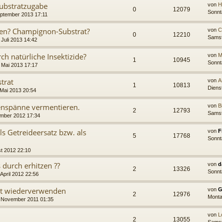
Substratzugabe
von
H
0
12079
Sonnt
eptember 2013 17:11
ten? Champignon-Substrat?
von
C
0
12210
Samst
Juli 2013 14:42
ch natürliche Insektizide?
von
M
1
10945
Sonnt
 Mai 2013 17:17
strat
von
A
1
10813
Diens
 Mai 2013 20:54
enspänne vermentieren.
von
B
2
12793
Samst
mber 2012 17:34
ls Getreideersatz bzw. als
von
F
5
17768
Sonnt
t 2012 22:10
durch erhitzen ??
von
d
2
13326
Sonnt
April 2012 22:56
at wiederverwenden
von
G
2
12976
Monta
 November 2011 01:35
von
L
2
13055