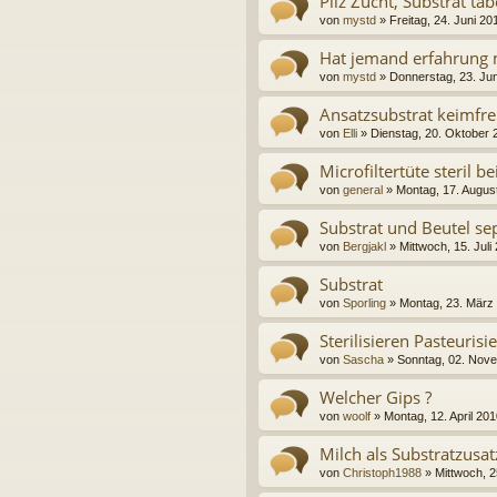
Pilz Zucht, Substrat ta
von
mystd
» Freitag, 24. Juni 20
Hat jemand erfahrung 
von
mystd
» Donnerstag, 23. Jun
Ansatzsubstrat keimfr
von
Elli
» Dienstag, 20. Oktober 
Microfiltertüte steril b
von
general
» Montag, 17. Augus
Substrat und Beutel sepa
von
Bergjakl
» Mittwoch, 15. Juli
Substrat
von
Sporling
» Montag, 23. März
Sterilisieren Pasteuris
von
Sascha
» Sonntag, 02. Nov
Welcher Gips ?
von
woolf
» Montag, 12. April 20
Milch als Substratzusat
von
Christoph1988
» Mittwoch, 