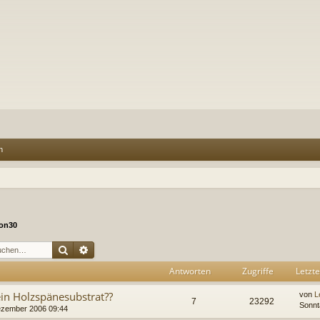
n
on30
Suche
Erweiterte Suche
Antworten
Zugriffe
Letzte
ein Holzspänesubstrat??
von
L
7
23292
Sonnt
ezember 2006 09:44