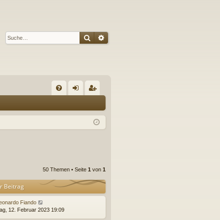
Suche
Erweiterte Suche
S
FA
n
eg
Q
m
ist
el
rie
de
re
n
n
50 Themen • Seite
1
von
1
r Beitrag
eonardo Fiando
ag, 12. Februar 2023 19:09