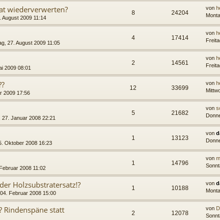
at wiederverwerten?
von
h
8
24204
Monta
. August 2009 11:14
von
h
4
17414
Freit
g, 27. August 2009 11:05
von
h
2
14561
Freit
ai 2009 08:01
??
von
h
12
33699
Mittw
r 2009 17:56
von
s
5
21682
Donne
 27. Januar 2008 22:21
von
d
1
13123
Donne
5. Oktober 2008 16:23
von
m
1
14796
Sonnt
Februar 2008 11:02
der Holzsubstratersatz!?
von
d
1
10188
Monta
04. Februar 2008 15:00
? Rindenspäne statt
von
D
2
12078
Sonnt