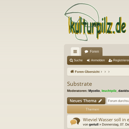
Foren
ch
Suche
Anmelden
Registriere
ne
Foren-Übersicht
llz
Substrate
ug
Moderatoren:
Mycelio
,
leuchtpilz
,
davids
riff
Neues Thema
Themen
Wieviel Wasser soll in 
von
geriull
» Donnerstag, 07. D