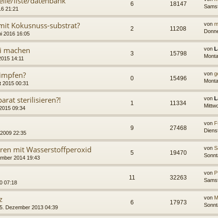
belle/liste/datenbank
6
18147
Samst
16 21:21
mit Kokusnuss-substrat?
von
m
2
11208
Donne
i 2016 16:05
ei machen
von
L
3
15798
Monta
2015 14:11
eimpfen?
von
g
0
15496
Monta
t 2015 00:31
rat sterilisieren?!
von
L
1
11334
Mittwo
 2015 09:34
von
F
9
27468
Dienst
 2009 22:35
ieren mit Wasserstoffperoxid
von
S
5
19470
Sonnt
ember 2014 19:43
von
P
11
32263
Samst
10 07:18
z
von
M
6
17973
Sonnt
25. Dezember 2013 04:39