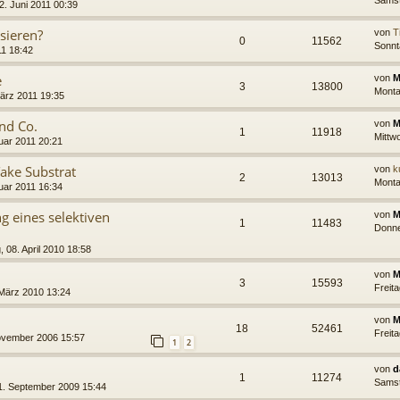
Samst
. Juni 2011 00:39
isieren?
von
T
0
11562
Sonnta
11 18:42
e
von
M
3
13800
Monta
ärz 2011 19:35
nd Co.
von
M
1
11918
Mittw
uar 2011 20:21
Take Substrat
von
k
2
13013
Monta
uar 2011 16:34
g eines selektiven
von
M
1
11483
Donne
 08. April 2010 18:58
von
M
3
15593
Freit
 März 2010 13:24
von
M
18
52461
Freit
ovember 2006 15:57
1
2
von
d
1
11274
Samst
11. September 2009 15:44