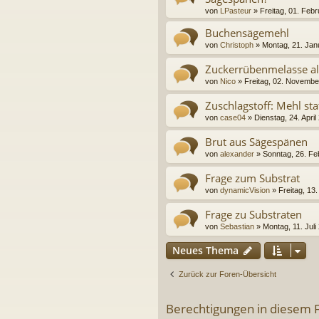
von
LPasteur
» Freitag, 01. Feb
Buchensägemehl
von
Christoph
» Montag, 21. Jan
Zuckerrübenmelasse als
von
Nico
» Freitag, 02. Novembe
Zuschlagstoff: Mehl stat
von
case04
» Dienstag, 24. April
Brut aus Sägespänen
von
alexander
» Sonntag, 26. Fe
Frage zum Substrat
von
dynamicVision
» Freitag, 13
Frage zu Substraten
von
Sebastian
» Montag, 11. Juli
Neues Thema
Zurück zur Foren-Übersicht
Berechtigungen in diesem