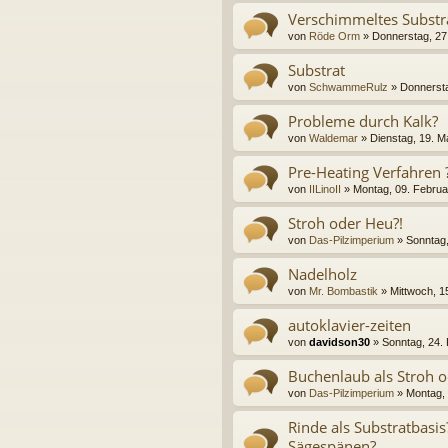
Verschimmeltes Substr
von
Röde Orm
» Donnerstag, 27
Substrat
von
SchwammeRulz
» Donnersta
Probleme durch Kalk?
von
Waldemar
» Dienstag, 19. M
Pre-Heating Verfahren 
von
IILinoII
» Montag, 09. Februa
Stroh oder Heu?!
von
Das-Pilzimperium
» Sonntag,
Nadelholz
von
Mr. Bombastik
» Mittwoch, 1
autoklavier-zeiten
von
davidson30
» Sonntag, 24. 
Buchenlaub als Stroh o
von
Das-Pilzimperium
» Montag, 
Rinde als Substratbasis
Sägespänen?