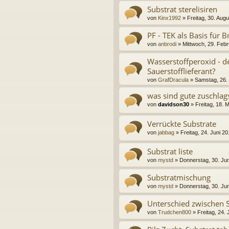
Substrat sterelisiren
von
Kinx1992
» Freitag, 30. Aug
PF - TEK als Basis für B
von
anbrodi
» Mittwoch, 29. Febr
Wasserstoffperoxid - d
Sauerstofflieferant?
von
GrafDracula
» Samstag, 26.
was sind gute zuschlags
von
davidson30
» Freitag, 18. 
Verrückte Substrate
von
jabbag
» Freitag, 24. Juni 2
Substrat liste
von
mystd
» Donnerstag, 30. Jun
Substratmischung
von
mystd
» Donnerstag, 30. Jun
Unterschied zwischen 
von
Trudchen800
» Freitag, 24. 