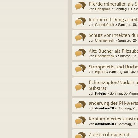
Pferde mineralien als 
von
Hanspans
» Sonntag, 01. S
Indoor mit Dung arbei
von
Chemiefreak
» Samstag, 06. 
Schutz vor Insekten dur
von
Chemiefreak
» Samstag, 25.
Alte Bücher als Pilzsub
von
Chemiefreak
» Sonntag, 12.
Strohpeletts und Buch
von
Bigfoot
» Samstag, 08. Deze
fichtenzapfen/Nadeln a
Substrat
von
Fidelis
» Sonntag, 05. Augus
änderung des PH-werts 
von
davidson30
» Samstag, 28. 
Kontaminiertes substr
von
davidson30
» Samstag, 05.
Zuckerrohrsubstrat