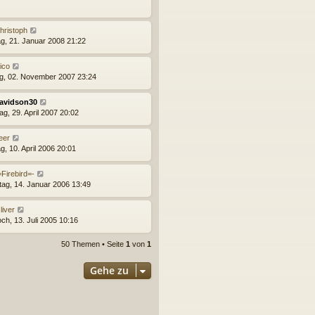
hristoph
g, 21. Januar 2008 21:22
ico
ag, 02. November 2007 23:24
avidson30
ag, 29. April 2007 20:02
eer
g, 10. April 2006 20:01
=Firebird=-
ag, 14. Januar 2006 13:49
liver
ch, 13. Juli 2005 10:16
50 Themen • Seite
1
von
1
Gehe zu