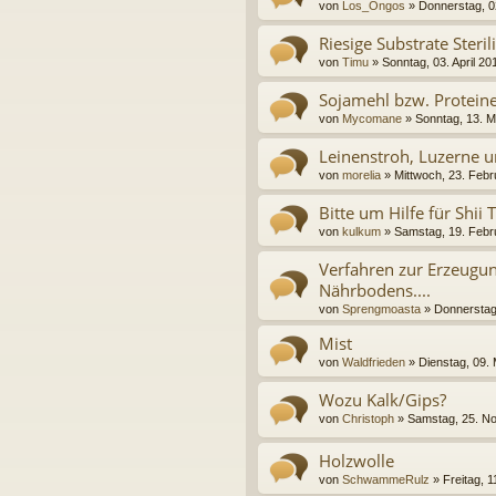
von
Los_Ongos
» Donnerstag, 02
Riesige Substrate Steril
von
Timu
» Sonntag, 03. April 20
Sojamehl bzw. Protein
von
Mycomane
» Sonntag, 13. M
Leinenstroh, Luzerne u
von
morelia
» Mittwoch, 23. Febr
Bitte um Hilfe für Shii 
von
kulkum
» Samstag, 19. Febr
Verfahren zur Erzeugun
Nährbodens....
von
Sprengmoasta
» Donnerstag,
Mist
von
Waldfrieden
» Dienstag, 09.
Wozu Kalk/Gips?
von
Christoph
» Samstag, 25. N
Holzwolle
von
SchwammeRulz
» Freitag, 