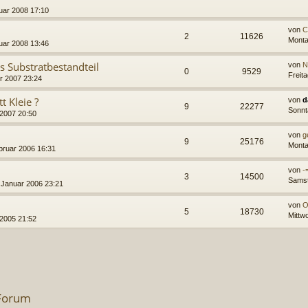
ruar 2008 17:10
von
C
2
11626
Monta
uar 2008 13:46
 Substratbestandteil
von
N
0
9529
Freit
r 2007 23:24
t Kleie ?
von
d
9
22277
Sonnt
 2007 20:50
von
g
9
25176
Monta
bruar 2006 16:31
von
-
3
14500
Samst
. Januar 2006 23:21
von
O
5
18730
Mittwo
 2005 21:52
 Forum