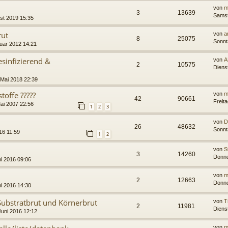
von
m
3
13639
Samst
ust 2019 15:35
rut
von
a
8
25075
Sonnt
uar 2012 14:21
esinfizierend &
von
A
2
10575
Diens
 Mai 2018 22:39
toffe ?????
von
m
42
90661
Freit
Mai 2007 22:56
1
2
3
von
D
26
48632
Sonnt
016 11:59
1
2
von
S
3
14260
Donne
i 2016 09:06
von
m
2
12663
Donne
i 2016 14:30
Substratbrut und Körnerbrut
von
T
2
11981
Diens
Juni 2016 12:12
von
m