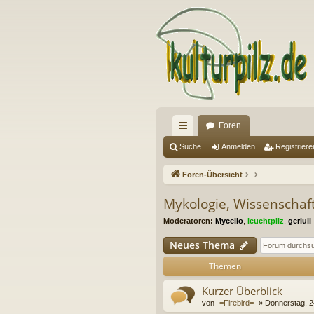
Foren
ch
Suche
Anmelden
Registriere
ne
Foren-Übersicht
llz
Mykologie, Wissenschaf
ug
Moderatoren:
Mycelio
,
leuchtpilz
,
geriull
riff
Neues Thema
Themen
Kurzer Überblick
von
-=Firebird=-
» Donnerstag, 2