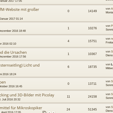
Januar 2017 17:05
fM-Website mit großer
von
A
0
14149
Monta
 Januar 2017 01:14
von
P
1
10276
Sonnt
 Dezember 2016 18:48
von
n
4
15751
Freit
er 2016 02:10
d die Ursachen
von
S
1
10367
Diens
 Dezember 2016 17:56
sternseitling) Licht und
von
L
6
18735
Mittw
ni 2016 18:24
mpen
von
S
0
13711
Sonnt
ktober 2016 16:45
cking und 3D-Bilder mit Picolay
von
S
11
24158
Sonnt
. Juli 2016 20:32
fsmittel für Mikroskopiker
von
S
24
51345
Dienst
. April 2016 17:05