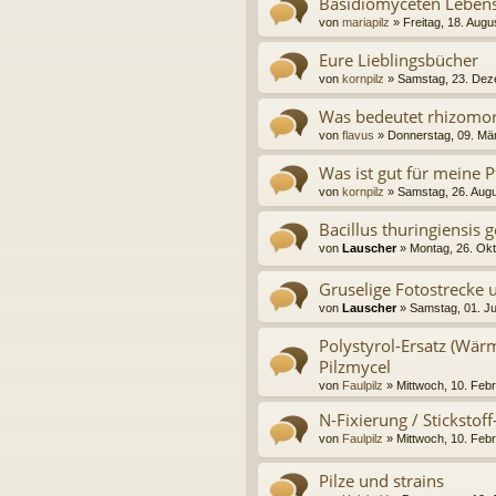
Basidiomyceten Leben
von
mariapilz
» Freitag, 18. Augu
Eure Lieblingsbücher
von
kornpilz
» Samstag, 23. Dez
Was bedeutet rhizomor
von
flavus
» Donnerstag, 09. Mä
Was ist gut für meine 
von
kornpilz
» Samstag, 26. Augu
Bacillus thuringiensis g
von
Lauscher
» Montag, 26. Okt
Gruselige Fotostrecke
von
Lauscher
» Samstag, 01. Ju
Polystyrol-Ersatz (W
Pilzmycel
von
Faulpilz
» Mittwoch, 10. Feb
N-Fixierung / Stickstoff
von
Faulpilz
» Mittwoch, 10. Feb
Pilze und strains