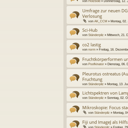
von
Holzbold
» Donnerstag, 12. 
Umfrage zur neuen DG
Verlosung
von
AK_CCM
» Montag, 02.
Sci-Hub
von
Ständerpilz
» Mittwoch, 21.
co2 lastig
von
norm
» Freitag, 16. Dezemb
Fruchtkörperformen un
von
Poofkinator
» Dienstag, 06.
Pleurotus ostreatus (Au
Fruchtung
von
Ständerpilz
» Montag, 13. Ju
Lichtspektren von La
von
Ständerpilz
» Sonntag, 02. O
Mikroskopie: Focus sta
von
Ständerpilz
» Montag, 04
Fiji und ImageJ als Hil
von
Ständerpilz
» Freitag, 29