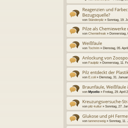
Reagenzien und Färbec
Bezugsquelle?
von
Ständerpilz
» Sonntag, 19. J
Pilze als Chemiewerke
von
Chemiefreak
» Donnerstag, 0
Weißfäule
von
Tochrim
» Dienstag, 05. Apri
Anlockung von Zoospo
von
Faulpilz
» Donnerstag, 11. F
Pilz entdeckt der Plast
von
E.coli
» Dienstag, 31. Janua
Braunfäule, Weißfäule
von
Mycelio
» Freitag, 29. April 
Kreuzungsversuche-Str
von
pilz-kultur
» Sonntag, 27. Ja
Glukose und pH Ferme
von
tannenzweig
» Sonntag, 11. 