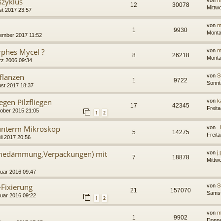
szyklus
von
m
12
30078
Mittw
st 2017 23:57
von
m
1
9930
Monta
ember 2017 11:52
phes Mycel ?
von
m
8
26218
Monta
rz 2006 09:34
Pflanzen
von
S
1
9722
Sonnt
st 2017 18:37
egen Pilzfliegen
von
k
17
42345
Freit
ober 2015 21:05
1
2
 unterm Mikroskop
von
_
5
14275
Freita
li 2017 20:56
ärmedämmung,Verpackungen) mit
von
j
7
18878
Mittw
ruar 2016 09:47
-Fixierung
von
S
21
157070
Samst
ruar 2016 09:22
1
2
von
m
1
9902
Donne