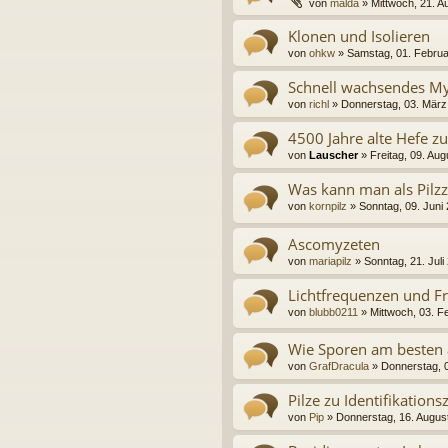
von
malda
» Mittwoch, 21. A
Klonen und Isolieren
von
ohkw
» Samstag, 01. Februa
Schnell wachsendes My
von
richl
» Donnerstag, 03. März
4500 Jahre alte Hefe 
von
Lauscher
» Freitag, 09. Aug
Was kann man als Pilzz
von
kornpilz
» Sonntag, 09. Juni
Ascomyzeten
von
mariapilz
» Sonntag, 21. Juli
Lichtfrequenzen und F
von
blubb0211
» Mittwoch, 03. F
Wie Sporen am besten
von
GrafDracula
» Donnerstag, 0
Pilze zu Identifikatio
von
Pip
» Donnerstag, 16. Augus