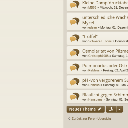
Kleine Dampfdrucktabe
von
MB83
» Mittwoch, 31. Deze
unterschiedliche Wach
Mycel
von
edean
» Montag, 01. Dezem
"trüffel"
von
Schwarze Tonne
» Donnerst
Osmolarität von Pilzm
von
Christoph1988
» Samstag, 1
Pulmonarius oder Ostr
von
Reblaus
» Freitag, 02. April
pH -von vergorenem Su
von
Reblaus
» Sonntag, 01. Mai 
Blaulicht gegen Schim
von
Hanspans
» Sonntag, 01. S
Neues Thema
Zurück zur Foren-Übersicht