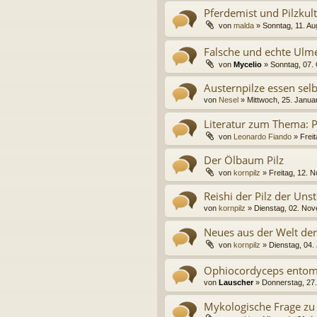
Pferdemist und Pilzkul
von
malda
» Sonntag, 11. Au
Falsche und echte Ulme
von
Mycelio
» Sonntag, 07.
Austernpilze essen se
von
Nesel
» Mittwoch, 25. Janua
Literatur zum Thema: P
von
Leonardo Fiando
» Freit
Der Ölbaum Pilz
von
kornpilz
» Freitag, 12. 
Reishi der Pilz der Unst
von
kornpilz
» Dienstag, 02. No
Neues aus der Welt der
von
kornpilz
» Dienstag, 04. 
Ophiocordyceps entom
von
Lauscher
» Donnerstag, 27.
Mykologische Frage zu