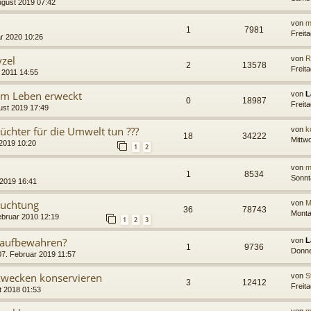
ugust 2019 07:42
von
m
1
7981
Freit
r 2020 10:26
zel
von
R
2
13578
Freit
 2011 14:55
zum Leben erweckt
von
L
0
18987
Freit
ust 2019 17:49
üchter für die Umwelt tun ???
von
k
18
34222
Mittwo
 2019 10:20
1
2
von
m
1
8534
Sonnt
 2019 16:41
ruchtung
von
M
36
78743
Monta
ebruar 2010 12:19
1
2
3
 aufbewahren?
von
L
1
9736
Donne
7. Februar 2019 11:57
nszwecken konservieren
von
S
3
12412
Freit
t 2018 01:53