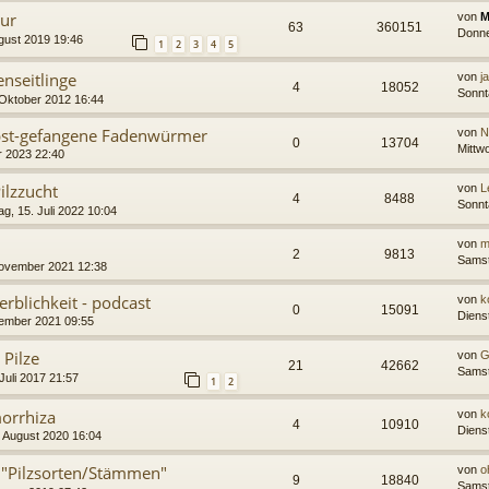
tur
von
M
63
360151
Donne
gust 2019 19:46
1
2
3
4
5
nseitlinge
von
j
4
18052
Sonnt
 Oktober 2012 16:44
lbst-gefangene Fadenwürmer
von
N
0
13704
Mittw
r 2023 22:40
ilzzucht
von
L
4
8488
Sonnt
ag, 15. Juli 2022 10:04
von
m
2
9813
Samst
November 2021 12:38
erblichkeit - podcast
von
k
0
15091
Diens
vember 2021 09:55
 Pilze
von
G
21
42662
Samst
Juli 2017 21:57
1
2
orrhiza
von
k
4
10910
Diens
 August 2020 16:04
 "Pilzsorten/Stämmen"
von
o
9
18840
Samst