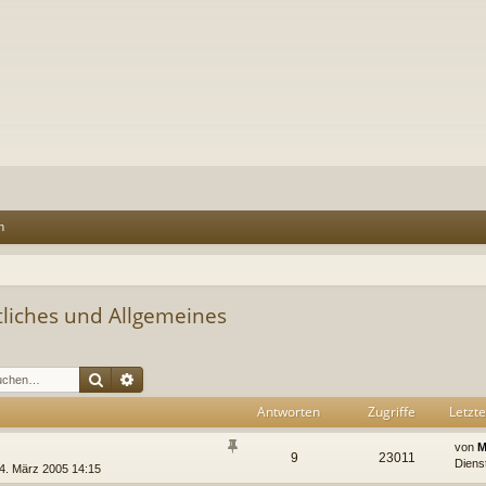
n
tliches und Allgemeines
Suche
Erweiterte Suche
Antworten
Zugriffe
Letzte
von
M
9
23011
Diens
4. März 2005 14:15