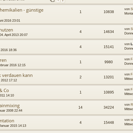
1
2
hemikalien - günstige
von
S
1
10838
Monta
uni 2016 23:01
 nutzen
von
S
4
14634
Donne
4. April 2013 20:07
von
L
4
15141
Donne
l 2016 18:36
ren
von
F
1
9980
Donne
ebruar 2016 12:15
ik verdauen kann
von
F
2
13201
Mittw
r 2012 17:12
 & Co
von
F
1
10895
Mittw
2011 14:10
ainmixing
von
R
14
34224
Mittwo
nuar 2008 22:44
ntation
von
t
4
15448
Mittw
Januar 2015 14:13