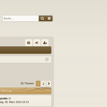
Suche
Erweiterte Suche
S
FA
n
eg
Q
m
ist
el
rie
de
re
n
n
2
1
Nächste
82 Themen
r Beitrag
ycelio
tag, 30. März 2010 16:13