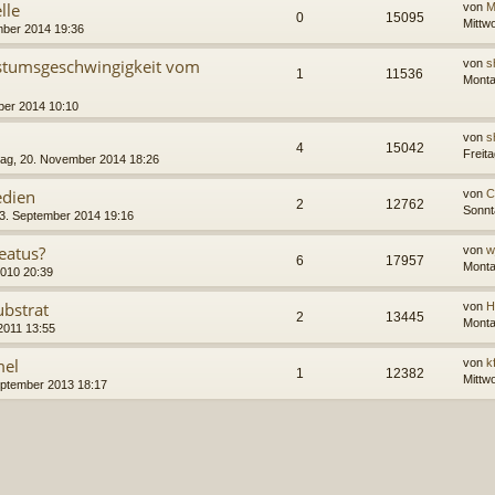
lle
von
M
0
15095
Mittw
mber 2014 19:36
stumsgeschwingigkeit vom
von
s
1
11536
Monta
ber 2014 10:10
von
s
4
15042
Freit
ag, 20. November 2014 18:26
edien
von
C
2
12762
Sonnt
3. September 2014 19:16
eatus?
von
w
6
17957
Monta
 2010 20:39
bstrat
von
H
2
13445
Monta
2011 13:55
mel
von
k
1
12382
Mittw
eptember 2013 18:17