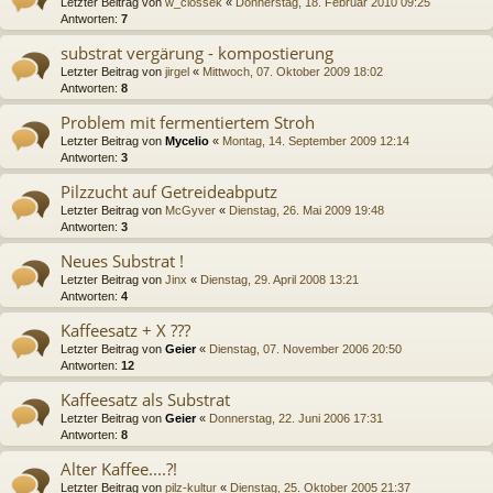
Letzter Beitrag von
w_ciossek
«
Donnerstag, 18. Februar 2010 09:25
Antworten:
7
substrat vergärung - kompostierung
Letzter Beitrag von
jirgel
«
Mittwoch, 07. Oktober 2009 18:02
Antworten:
8
Problem mit fermentiertem Stroh
Letzter Beitrag von
Mycelio
«
Montag, 14. September 2009 12:14
Antworten:
3
Pilzzucht auf Getreideabputz
Letzter Beitrag von
McGyver
«
Dienstag, 26. Mai 2009 19:48
Antworten:
3
Neues Substrat !
Letzter Beitrag von
Jinx
«
Dienstag, 29. April 2008 13:21
Antworten:
4
Kaffeesatz + X ???
Letzter Beitrag von
Geier
«
Dienstag, 07. November 2006 20:50
Antworten:
12
Kaffeesatz als Substrat
Letzter Beitrag von
Geier
«
Donnerstag, 22. Juni 2006 17:31
Antworten:
8
Alter Kaffee....?!
Letzter Beitrag von
pilz-kultur
«
Dienstag, 25. Oktober 2005 21:37