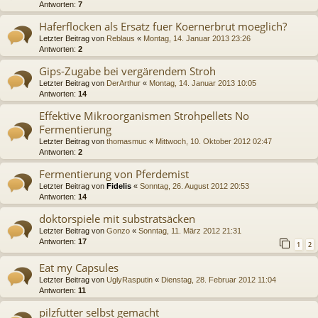
Antworten:
7
Haferflocken als Ersatz fuer Koernerbrut moeglich?
Letzter Beitrag von
Reblaus
«
Montag, 14. Januar 2013 23:26
Antworten:
2
Gips-Zugabe bei vergärendem Stroh
Letzter Beitrag von
DerArthur
«
Montag, 14. Januar 2013 10:05
Antworten:
14
Effektive Mikroorganismen Strohpellets No
Fermentierung
Letzter Beitrag von
thomasmuc
«
Mittwoch, 10. Oktober 2012 02:47
Antworten:
2
Fermentierung von Pferdemist
Letzter Beitrag von
Fidelis
«
Sonntag, 26. August 2012 20:53
Antworten:
14
doktorspiele mit substratsäcken
Letzter Beitrag von
Gonzo
«
Sonntag, 11. März 2012 21:31
Antworten:
17
1
2
Eat my Capsules
Letzter Beitrag von
UglyRasputin
«
Dienstag, 28. Februar 2012 11:04
Antworten:
11
pilzfutter selbst gemacht