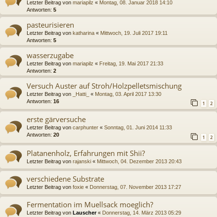
Letzter Beitrag von
mariapilz
«
Montag, 08. Januar 2018 14:10
Antworten:
5
pasteurisieren
Letzter Beitrag von
katharina
«
Mittwoch, 19. Juli 2017 19:11
Antworten:
5
wasserzugabe
Letzter Beitrag von
mariapilz
«
Freitag, 19. Mai 2017 21:33
Antworten:
2
Versuch Auster auf Stroh/Holzpelletsmischung
Letzter Beitrag von
_Hatti_
«
Montag, 03. April 2017 13:30
Antworten:
16
1
2
erste gärversuche
Letzter Beitrag von
carphunter
«
Sonntag, 01. Juni 2014 11:33
Antworten:
20
1
2
Platanenholz, Erfahrungen mit Shii?
Letzter Beitrag von
rajanski
«
Mittwoch, 04. Dezember 2013 20:43
verschiedene Substrate
Letzter Beitrag von
foxie
«
Donnerstag, 07. November 2013 17:27
Fermentation im Muellsack moeglich?
Letzter Beitrag von
Lauscher
«
Donnerstag, 14. März 2013 05:29