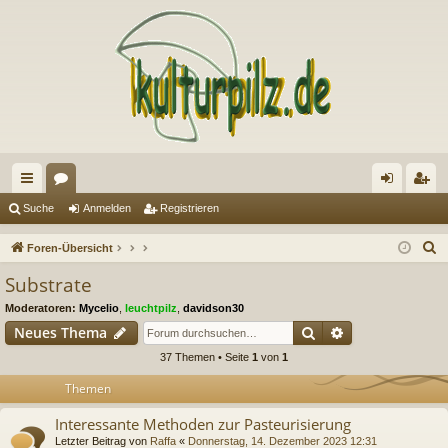
ch
or
n
eg
Suche
Anmelden
Registrieren
ne
en
m
ist
S
Foren-Übersicht
llz
el
rie
u
Substrate
c
ug
de
re
Moderatoren:
Mycelio
,
leuchtpilz
,
davidson30
h
riff
n
n
Suche
Erweiterte Suc
Neues Thema
e
37 Themen • Seite
1
von
1
Themen
Interessante Methoden zur Pasteurisierung
Letzter Beitrag von
Raffa
«
Donnerstag, 14. Dezember 2023 12:31