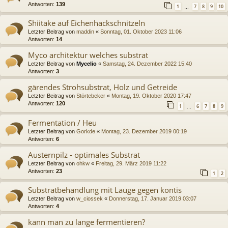
Antworten:
139
1
7
8
9
10
…
Shiitake auf Eichenhackschnitzeln
Letzter Beitrag von
maddin
«
Sonntag, 01. Oktober 2023 11:06
Antworten:
14
Myco architektur welches substrat
Letzter Beitrag von
Mycelio
«
Samstag, 24. Dezember 2022 15:40
Antworten:
3
gärendes Strohsubstrat, Holz und Getreide
Letzter Beitrag von
Störtebeker
«
Montag, 19. Oktober 2020 17:47
Antworten:
120
1
6
7
8
9
…
Fermentation / Heu
Letzter Beitrag von
Gorkde
«
Montag, 23. Dezember 2019 00:19
Antworten:
6
Austernpilz - optimales Substrat
Letzter Beitrag von
ohkw
«
Freitag, 29. März 2019 11:22
Antworten:
23
1
2
Substratbehandlung mit Lauge gegen kontis
Letzter Beitrag von
w_ciossek
«
Donnerstag, 17. Januar 2019 03:07
Antworten:
4
kann man zu lange fermentieren?