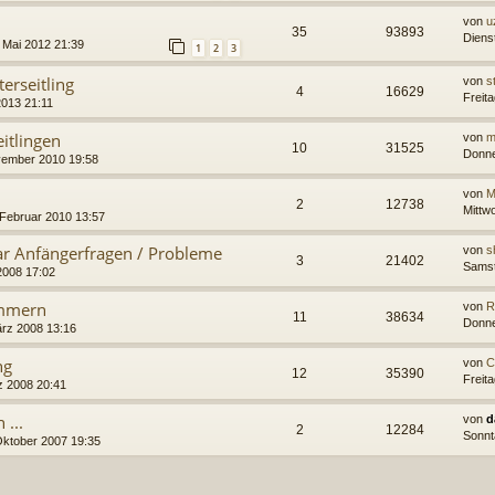
von
uz
35
93893
Diens
 Mai 2012 21:39
1
2
3
terseitling
von
s
4
16629
Freit
2013 21:11
itlingen
von
m
10
31525
Donne
vember 2010 19:58
von
M
2
12738
Mittw
 Februar 2010 13:57
aar Anfängerfragen / Probleme
von
s
3
21402
Samst
2008 17:02
ümmern
von
R
11
38634
Donne
ärz 2008 13:16
ng
von
C
12
35390
Freit
z 2008 20:41
 ...
von
d
2
12284
Sonnt
Oktober 2007 19:35