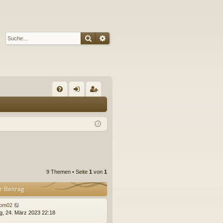
Suche
Erweiterte Suche
S
FA
n
eg
Q
m
ist
el
rie
de
re
n
n
9 Themen • Seite
1
von
1
r Beitrag
om02
ag, 24. März 2023 22:18