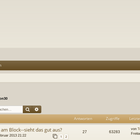
n
on30
Suche
Erweiterte Suche
Antworten
Zugriffe
Letzte
am Block--sieht das gut aus?
von
T
27
63283
Freit
ebruar 2013 21:22
1
2