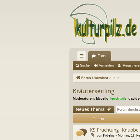
Foren
ch
Suche
Anmelden
Registriere
ne
Foren-Übersicht
llz
Kräuterseitling
ug
Moderatoren:
Mycelio
,
leuchtpilz
,
davids
riff
Neues Thema
Themen
KS-Fruchtung--Knubbel 
von
Fidelis
» Montag, 11. F