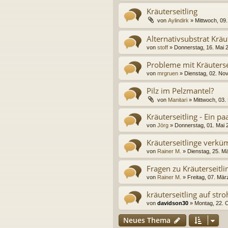
Kräuterseitling
von
Aylindirk
» Mittwoch, 09.
Alternativsubstrat Kräu
von
stoff
» Donnerstag, 16. Mai 
Probleme mit Kräuterse
von
mrgruen
» Dienstag, 02. No
Pilz im Pelzmantel?
von
Manitari
» Mittwoch, 03.
Kräuterseitling - Ein p
von
Jörg
» Donnerstag, 01. Mai 
Kräuterseitlinge verk
von
Rainer M.
» Dienstag, 25. M
Fragen zu Kräuterseitli
von
Rainer M.
» Freitag, 07. Mär
kräuterseitling auf stroh
von
davidson30
» Montag, 22. 
Neues Thema