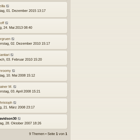
illa
tag, 01. Dezember 2015 13:17
toff
ag, 24. Mai 2013 08:40
rgruen
rstag, 02. Dezember 2010 15:17
anitari
och, 03. Februar 2010 15:20
hroomy
ag, 10. Mai 2008 15:12
ainer M.
rstag, 03. April 2008 15:21
hristoph
ag, 21. März 2008 23:17
avidson30
ag, 28. Oktober 2007 18:26
9 Themen • Seite
1
von
1