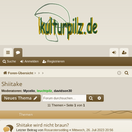
ch
or
n
eg
Suche
Anmelden
Registrieren
ne
en
m
ist
S
Foren-Übersicht
llz
el
rie
u
Shiitake
c
ug
de
re
Moderatoren:
Mycelio
,
leuchtpilz
,
davidson30
h
riff
n
n
Suche
Erweiterte Suc
Neues Thema
e
11 Themen • Seite
1
von
1
Themen
Shiitake wird nicht braun?
Letzter Beitrag von
Rosaroterseitling
«
Mittwoch, 26. Juli 2023 20:56