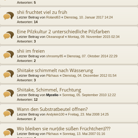
Antworten:
5
shii fruchtet viel zu früh
Letzter Beitrag von
Roland63
«
Dienstag, 10. Januar 2017 14:24
Antworten:
14
Eine Pilzkultur 2 unterschiedliche Pilzfarben
Letzter Beitrag von
Okeanograf
«
Montag, 09. November 2015 02:34
Antworten:
3
shii im freien
Letzter Beitrag von
shroomy85
«
Dienstag, 07. Oktober 2014 22:29
Antworten:
2
Shiitake schimmelt nach Wässerung
Letzter Beitrag von
Pilzhaus
«
Dienstag, 04. Dezember 2012 01:54
Antworten:
3
Shiitake, Schimmel, Fruchtung
Letzter Beitrag von
Mycelio
«
Sonntag, 05. September 2010 12:22
Antworten:
12
Wann den Substratbeutel öffnen?
Letzter Beitrag von
Andylein100
«
Freitag, 23. Mai 2008 14:25
Antworten:
2
Wo bleiben sie nur(die süßen Früchtchen)???
Letzter Beitrag von
Pilzhaus
«
Sonntag, 13. Mai 2007 01:16