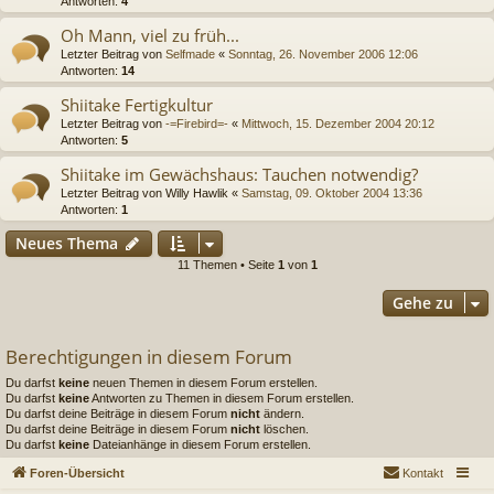
Antworten:
4
Oh Mann, viel zu früh...
Letzter Beitrag von
Selfmade
«
Sonntag, 26. November 2006 12:06
Antworten:
14
Shiitake Fertigkultur
Letzter Beitrag von
-=Firebird=-
«
Mittwoch, 15. Dezember 2004 20:12
Antworten:
5
Shiitake im Gewächshaus: Tauchen notwendig?
Letzter Beitrag von
Willy Hawlik
«
Samstag, 09. Oktober 2004 13:36
Antworten:
1
Neues Thema
11 Themen • Seite
1
von
1
Gehe zu
Berechtigungen in diesem Forum
Du darfst
keine
neuen Themen in diesem Forum erstellen.
Du darfst
keine
Antworten zu Themen in diesem Forum erstellen.
Du darfst deine Beiträge in diesem Forum
nicht
ändern.
Du darfst deine Beiträge in diesem Forum
nicht
löschen.
Du darfst
keine
Dateianhänge in diesem Forum erstellen.
Foren-Übersicht
Kontakt