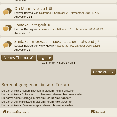
Antworten:
4
Oh Mann, viel zu früh...
Letzter Beitrag von
Selfmade
«
Sonntag, 26. November 2006 12:06
Antworten:
14
Shiitake Fertigkultur
Letzter Beitrag von
-=Firebird=-
«
Mittwoch, 15. Dezember 2004 20:12
Antworten:
5
Shiitake im Gewächshaus: Tauchen notwendig?
Letzter Beitrag von
Willy Hawlik
«
Samstag, 09. Oktober 2004 13:36
Antworten:
1
Neues Thema
11 Themen • Seite
1
von
1
Gehe zu
Berechtigungen in diesem Forum
Du darfst
keine
neuen Themen in diesem Forum erstellen.
Du darfst
keine
Antworten zu Themen in diesem Forum erstellen.
Du darfst deine Beiträge in diesem Forum
nicht
ändern.
Du darfst deine Beiträge in diesem Forum
nicht
löschen.
Du darfst
keine
Dateianhänge in diesem Forum erstellen.
Foren-Übersicht
Kontakt