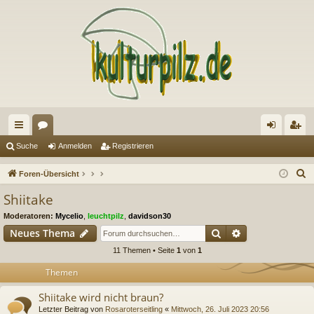
ch
or
n
eg
Suche
Anmelden
Registrieren
ne
en
m
ist
S
Foren-Übersicht
llz
el
rie
u
Shiitake
c
ug
de
re
Moderatoren:
Mycelio
,
leuchtpilz
,
davidson30
h
riff
n
n
Suche
Erweiterte Suc
Neues Thema
e
11 Themen • Seite
1
von
1
Themen
Shiitake wird nicht braun?
Letzter Beitrag von
Rosaroterseitling
«
Mittwoch, 26. Juli 2023 20:56