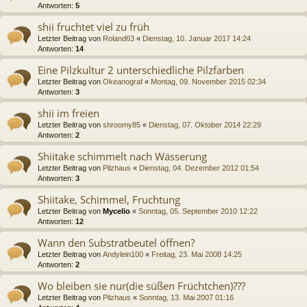
Antworten:
5
shii fruchtet viel zu früh
Letzter Beitrag von
Roland63
«
Dienstag, 10. Januar 2017 14:24
Antworten:
14
Eine Pilzkultur 2 unterschiedliche Pilzfarben
Letzter Beitrag von
Okeanograf
«
Montag, 09. November 2015 02:34
Antworten:
3
shii im freien
Letzter Beitrag von
shroomy85
«
Dienstag, 07. Oktober 2014 22:29
Antworten:
2
Shiitake schimmelt nach Wässerung
Letzter Beitrag von
Pilzhaus
«
Dienstag, 04. Dezember 2012 01:54
Antworten:
3
Shiitake, Schimmel, Fruchtung
Letzter Beitrag von
Mycelio
«
Sonntag, 05. September 2010 12:22
Antworten:
12
Wann den Substratbeutel öffnen?
Letzter Beitrag von
Andylein100
«
Freitag, 23. Mai 2008 14:25
Antworten:
2
Wo bleiben sie nur(die süßen Früchtchen)???
Letzter Beitrag von
Pilzhaus
«
Sonntag, 13. Mai 2007 01:16