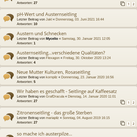
Antworten:
27
1
2
pH-Wert und Austernseitling
Letzter Beitrag von
Jakl
«
Donnerstag, 03. Juni 2021 16:44
Antworten:
10
Austern und Schnecken
Letzter Beitrag von
Mycelio
«
Samstag, 30. Januar 2021 12:05
Antworten:
1
Austernseitling...verschiedene Qualitäten?
Letzter Beitrag von
Flexagon
«
Freitag, 30. Oktober 2020 13:24
Antworten:
4
Neue Mutter Kulturen, Rosaseitling
Letzter Beitrag von
kornpilz
«
Donnerstag, 23. Januar 2020 16:56
Antworten:
5
Wir haben es geschafft - Seitlinge auf Kaffeesatz
Letzter Beitrag von
GrafDracula
«
Dienstag, 14. Januar 2020 11:01
Antworten:
27
1
2
Zitronenseitling - das große Sterben
Letzter Beitrag von
mariapilz
«
Sonntag, 04. August 2019 16:15
Antworten:
27
1
2
so mache ich austerpilze...