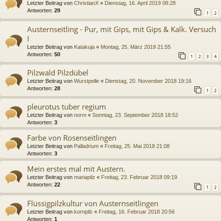
Letzter Beitrag von
ChristianX
«
Dienstag, 16. April 2019 08:28
Antworten:
29
1
2
Austernseitling - Pur, mit Gips, mit Gips & Kalk. Versuch
I
Letzter Beitrag von
Katakuja
«
Montag, 25. März 2019 21:55
Antworten:
50
1
2
3
4
Pilzwald Pilzdübel
Letzter Beitrag von
Wurstpelle
«
Dienstag, 20. November 2018 19:16
Antworten:
28
1
2
pleurotus tuber regium
Letzter Beitrag von
norm
«
Sonntag, 23. September 2018 18:52
Antworten:
3
Farbe von Rosenseitlingen
Letzter Beitrag von
Palladrium
«
Freitag, 25. Mai 2018 21:08
Antworten:
3
Mein erstes mal mit Austern.
Letzter Beitrag von
mariapilz
«
Freitag, 23. Februar 2018 09:19
Antworten:
22
1
2
Flüssigpilzkultur von Austernseitlingen
Letzter Beitrag von
kornpilz
«
Freitag, 16. Februar 2018 20:56
Antworten:
1