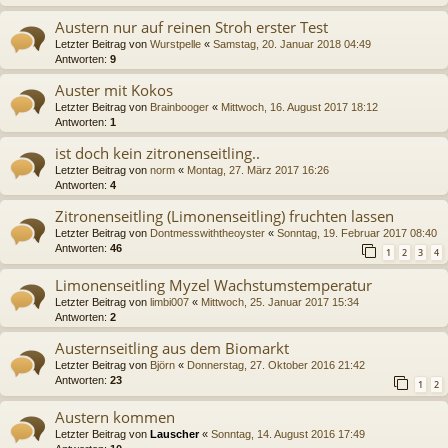
Austern nur auf reinen Stroh erster Test
Letzter Beitrag von
Wurstpelle
«
Samstag, 20. Januar 2018 04:49
Antworten:
9
Auster mit Kokos
Letzter Beitrag von
Brainbooger
«
Mittwoch, 16. August 2017 18:12
Antworten:
1
ist doch kein zitronenseitling..
Letzter Beitrag von
norm
«
Montag, 27. März 2017 16:26
Antworten:
4
Zitronenseitling (Limonenseitling) fruchten lassen
Letzter Beitrag von
Dontmesswiththeoyster
«
Sonntag, 19. Februar 2017 08:40
Antworten:
46
1
2
3
4
Limonenseitling Myzel Wachstumstemperatur
Letzter Beitrag von
limbi007
«
Mittwoch, 25. Januar 2017 15:34
Antworten:
2
Austernseitling aus dem Biomarkt
Letzter Beitrag von
Björn
«
Donnerstag, 27. Oktober 2016 21:42
Antworten:
23
1
2
Austern kommen
Letzter Beitrag von
Lauscher
«
Sonntag, 14. August 2016 17:49