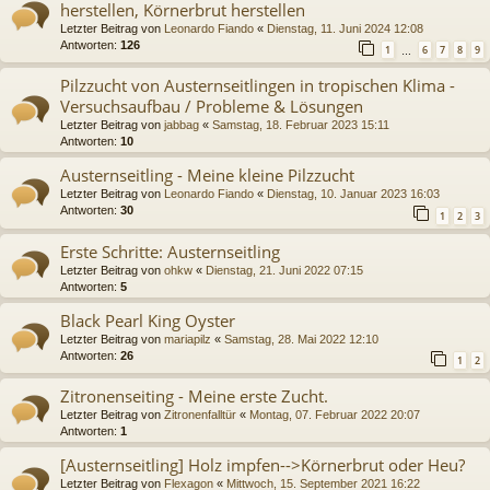
herstellen, Körnerbrut herstellen
Letzter Beitrag von
Leonardo Fiando
«
Dienstag, 11. Juni 2024 12:08
Antworten:
126
1
6
7
8
9
…
Pilzzucht von Austernseitlingen in tropischen Klima -
Versuchsaufbau / Probleme & Lösungen
Letzter Beitrag von
jabbag
«
Samstag, 18. Februar 2023 15:11
Antworten:
10
Austernseitling - Meine kleine Pilzzucht
Letzter Beitrag von
Leonardo Fiando
«
Dienstag, 10. Januar 2023 16:03
Antworten:
30
1
2
3
Erste Schritte: Austernseitling
Letzter Beitrag von
ohkw
«
Dienstag, 21. Juni 2022 07:15
Antworten:
5
Black Pearl King Oyster
Letzter Beitrag von
mariapilz
«
Samstag, 28. Mai 2022 12:10
Antworten:
26
1
2
Zitronenseiting - Meine erste Zucht.
Letzter Beitrag von
Zitronenfalltür
«
Montag, 07. Februar 2022 20:07
Antworten:
1
[Austernseitling] Holz impfen-->Körnerbrut oder Heu?
Letzter Beitrag von
Flexagon
«
Mittwoch, 15. September 2021 16:22