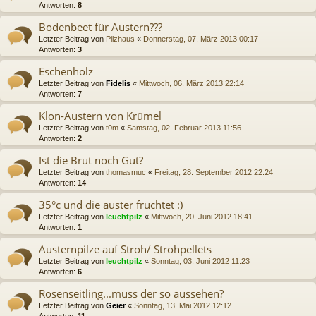
Antworten:
8
Bodenbeet für Austern???
Letzter Beitrag von
Pilzhaus
«
Donnerstag, 07. März 2013 00:17
Antworten:
3
Eschenholz
Letzter Beitrag von
Fidelis
«
Mittwoch, 06. März 2013 22:14
Antworten:
7
Klon-Austern von Krümel
Letzter Beitrag von
t0m
«
Samstag, 02. Februar 2013 11:56
Antworten:
2
Ist die Brut noch Gut?
Letzter Beitrag von
thomasmuc
«
Freitag, 28. September 2012 22:24
Antworten:
14
35°c und die auster fruchtet :)
Letzter Beitrag von
leuchtpilz
«
Mittwoch, 20. Juni 2012 18:41
Antworten:
1
Austernpilze auf Stroh/ Strohpellets
Letzter Beitrag von
leuchtpilz
«
Sonntag, 03. Juni 2012 11:23
Antworten:
6
Rosenseitling...muss der so aussehen?
Letzter Beitrag von
Geier
«
Sonntag, 13. Mai 2012 12:12