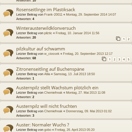
Antworten:
10
Rosenseitlinge im Plastiksack
Letzter Beitrag von
Frank-20011
«
Montag, 29. September 2014 14:07
Antworten:
4
Winterausterwildklonversuch
Letzter Beitrag von
pilztic
«
Freitag, 10. Januar 2014 11:56
Antworten:
20
1
2
pilzkultur auf schwamm
Letzter Beitrag von
w_ciossek
«
Freitag, 20. September 2013 12:17
Antworten:
68
1
2
3
4
5
Zitronenseitling auf Buchenspäne
Letzter Beitrag von
Atila
«
Samstag, 13. Juli 2013 18:50
Antworten:
1
Austernpilz stellt Wachstum plötzlich ein
Letzter Beitrag von
Chemiefreak
«
Montag, 27. Mai 2013 11:08
Antworten:
2
Austernpilz will nicht fruchten
Letzter Beitrag von
Chemiefreak
«
Donnerstag, 09. Mai 2013 01:02
Antworten:
3
Auster: Normaler Wuchs ?
Letzter Beitrag von
gobo
«
Freitag, 26. April 2013 05:20