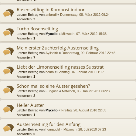
Antworten:
11
Rosenseitling in Kompost indoor
Letzter Beitrag von
anbrodi
«
Donnerstag, 08. März 2012 09:24
Antworten:
3
Turbo Rosenseitling
Letzter Beitrag von
Mycelio
«
Mittwoch, 07. März 2012 15:36
Antworten:
1
Mein erster Zuchterfolg-Austernseitling
Letzter Beitrag von
Aylindirk
«
Donnerstag, 09. Februar 2012 22:45
Antworten:
7
Liebt der Limonenseitling nasses Substrat
Letzter Beitrag von
nemo
«
Sonntag, 16. Januar 2011 11:17
Antworten:
1
Schon mal so eine Auster gesehen?
Letzter Beitrag von
Fungustl
«
Mittwoch, 05. Januar 2011 06:23
Antworten:
2
Heller Auster
Letzter Beitrag von
Mycelio
«
Freitag, 20. August 2010 22:03
Antworten:
1
Austernseitling für den Anfang
Letzter Beitrag von
homagold
«
Mittwoch, 28. Juli 2010 07:23
Antworten:
5