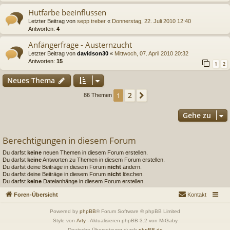
Hutfarbe beeinflussen
Letzter Beitrag von
sepp treber
«
Donnerstag, 22. Juli 2010 12:40
Antworten:
4
Anfängerfrage - Austernzucht
Letzter Beitrag von
davidson30
«
Mittwoch, 07. April 2010 20:32
Antworten:
15
1
2
Neues Thema
2
1
Nächste
86 Themen
Gehe zu
Berechtigungen in diesem Forum
Du darfst
keine
neuen Themen in diesem Forum erstellen.
Du darfst
keine
Antworten zu Themen in diesem Forum erstellen.
Du darfst deine Beiträge in diesem Forum
nicht
ändern.
Du darfst deine Beiträge in diesem Forum
nicht
löschen.
Du darfst
keine
Dateianhänge in diesem Forum erstellen.
Foren-Übersicht
Kontakt
Powered by
phpBB
® Forum Software © phpBB Limited
Style von
Arty
- Aktualisieren phpBB 3.2 von MrGaby
Deutsche Übersetzung durch
phpBB.de