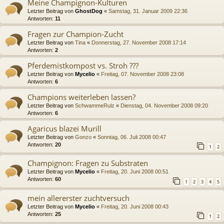
Meine Champignon-Kulturen
Letzter Beitrag von
GhostDog
«
Samstag, 31. Januar 2009 22:36
Antworten:
11
Fragen zur Champion-Zucht
Letzter Beitrag von
Tina
«
Donnerstag, 27. November 2008 17:14
Antworten:
2
Pferdemistkompost vs. Stroh ???
Letzter Beitrag von
Mycelio
«
Freitag, 07. November 2008 23:08
Antworten:
6
Champions weiterleben lassen?
Letzter Beitrag von
SchwammeRulz
«
Dienstag, 04. November 2008 09:20
Antworten:
6
Agaricus blazei Murill
Letzter Beitrag von
Gonzo
«
Sonntag, 06. Juli 2008 00:47
Antworten:
20
1
2
Champignon: Fragen zu Substraten
Letzter Beitrag von
Mycelio
«
Freitag, 20. Juni 2008 00:51
Antworten:
60
1
2
3
4
5
mein allererster zuchtversuch
Letzter Beitrag von
Mycelio
«
Freitag, 20. Juni 2008 00:43
Antworten:
25
1
2