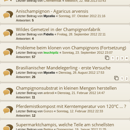
Letzter Beitrag von
Chemiefreak
«
Mittwoch, 22. Mai 2013 03:43
Anischampignon - Agaricus arvensis
Letzter Beitrag von
Mycelio
«
Sonntag, 07. Oktober 2012 21:16
Antworten:
5
Wildes Gemetzel in der Champignonfabrik
Letzter Beitrag von
Fidelis
«
Freitag, 28. September 2012 22:11
Antworten:
4
Probleme beim klonen von Champignons (Fortsetzung)
Letzter Beitrag von
leuchtpilz
«
Sonntag, 23. September 2012 23:07
Antworten:
57
1
2
3
4
Brasilianischer Mandelegerling - erste Versuche
Letzter Beitrag von
Mycelio
«
Dienstag, 28. August 2012 17:53
Antworten:
26
1
2
Champignonsubstrat in kleinen Mengen herstellen
Letzter Beitrag von
anbrodi
«
Dienstag, 21. Februar 2012 14:47
Antworten:
11
Pferdemistkompost mit Kerntemperatur von 120°C ... ?
Letzter Beitrag von
Gonzo
«
Sonntag, 12. Februar 2012 22:33
Antworten:
12
Supermarktchampis, welche Teile am schnellsten
Letzter Beitrag von
Bettina
«
Donnerstag, 19. Januar 2012 11:25