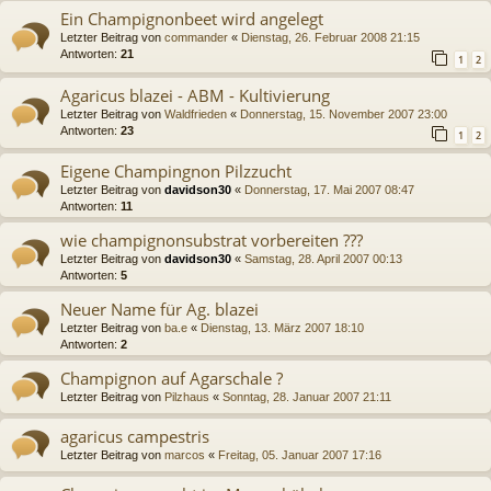
Ein Champignonbeet wird angelegt
Letzter Beitrag von
commander
«
Dienstag, 26. Februar 2008 21:15
Antworten:
21
1
2
Agaricus blazei - ABM - Kultivierung
Letzter Beitrag von
Waldfrieden
«
Donnerstag, 15. November 2007 23:00
Antworten:
23
1
2
Eigene Champingnon Pilzzucht
Letzter Beitrag von
davidson30
«
Donnerstag, 17. Mai 2007 08:47
Antworten:
11
wie champignonsubstrat vorbereiten ???
Letzter Beitrag von
davidson30
«
Samstag, 28. April 2007 00:13
Antworten:
5
Neuer Name für Ag. blazei
Letzter Beitrag von
ba.e
«
Dienstag, 13. März 2007 18:10
Antworten:
2
Champignon auf Agarschale ?
Letzter Beitrag von
Pilzhaus
«
Sonntag, 28. Januar 2007 21:11
agaricus campestris
Letzter Beitrag von
marcos
«
Freitag, 05. Januar 2007 17:16