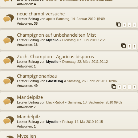
Antworten:
4
neue champi versuche
Letzter Beitrag von
apel
«
Samstag, 14. Januar 2012 15:09
Antworten:
38
1
2
3
Champignon auf unbehandelten Mist
Letzter Beitrag von
Mycelio
«
Dienstag, 07. Juni 2011 12:29
Antworten:
16
1
2
Zucht Champion - Agaricus bisporus
Letzter Beitrag von
Mycelio
«
Dienstag, 22. März 2011 20:12
Antworten:
1
Champignonanbau
Letzter Beitrag von
GhostDog
«
Samstag, 26. Februar 2011 18:06
Antworten:
49
1
2
3
4
Mandelpilze
Letzter Beitrag von
BlackRabbit
«
Samstag, 18. September 2010 09:02
Antworten:
7
Mandelpilz
Letzter Beitrag von
Mycelio
«
Freitag, 14. Mai 2010 19:15
Antworten:
1
Myzelien