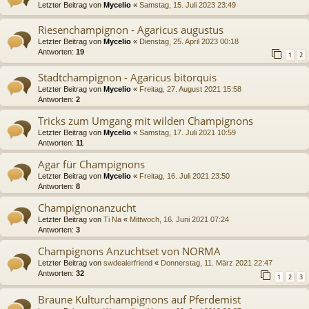
Letzter Beitrag von
Mycelio
«
Samstag, 15. Juli 2023 23:49
Riesenchampignon - Agaricus augustus
Letzter Beitrag von
Mycelio
«
Dienstag, 25. April 2023 00:18
Antworten:
19
1
2
Stadtchampignon - Agaricus bitorquis
Letzter Beitrag von
Mycelio
«
Freitag, 27. August 2021 15:58
Antworten:
2
Tricks zum Umgang mit wilden Champignons
Letzter Beitrag von
Mycelio
«
Samstag, 17. Juli 2021 10:59
Antworten:
11
Agar für Champignons​
Letzter Beitrag von
Mycelio
«
Freitag, 16. Juli 2021 23:50
Antworten:
8
Champignonanzucht
Letzter Beitrag von
Ti Na
«
Mittwoch, 16. Juni 2021 07:24
Antworten:
3
Champignons Anzuchtset von NORMA
Letzter Beitrag von
swdealerfriend
«
Donnerstag, 11. März 2021 22:47
Antworten:
32
1
2
3
Braune Kulturchampignons auf Pferdemist