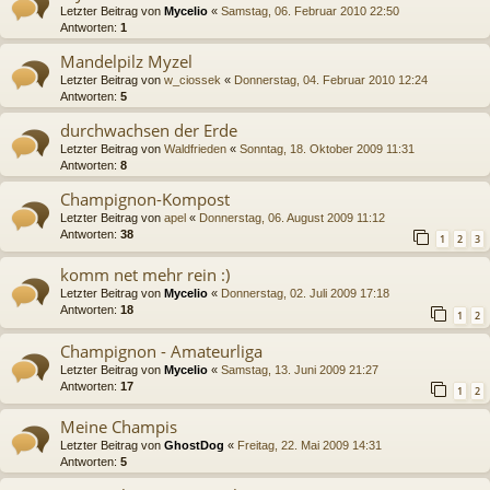
Letzter Beitrag von
Mycelio
«
Samstag, 06. Februar 2010 22:50
Antworten:
1
Mandelpilz Myzel
Letzter Beitrag von
w_ciossek
«
Donnerstag, 04. Februar 2010 12:24
Antworten:
5
durchwachsen der Erde
Letzter Beitrag von
Waldfrieden
«
Sonntag, 18. Oktober 2009 11:31
Antworten:
8
Champignon-Kompost
Letzter Beitrag von
apel
«
Donnerstag, 06. August 2009 11:12
Antworten:
38
1
2
3
komm net mehr rein :)
Letzter Beitrag von
Mycelio
«
Donnerstag, 02. Juli 2009 17:18
Antworten:
18
1
2
Champignon - Amateurliga
Letzter Beitrag von
Mycelio
«
Samstag, 13. Juni 2009 21:27
Antworten:
17
1
2
Meine Champis
Letzter Beitrag von
GhostDog
«
Freitag, 22. Mai 2009 14:31
Antworten:
5