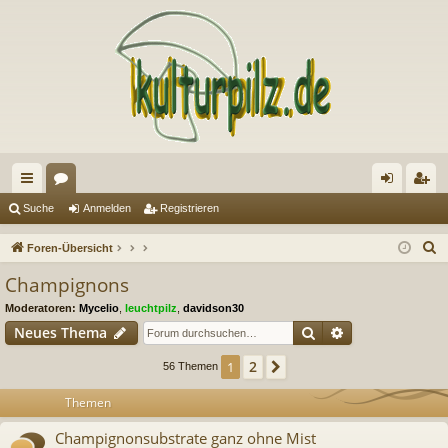
ch
or
n
eg
Suche
Anmelden
Registrieren
ne
en
m
ist
S
Foren-Übersicht
llz
el
rie
u
Champignons
c
ug
de
re
Moderatoren:
Mycelio
,
leuchtpilz
,
davidson30
h
riff
n
n
Suche
Erweiterte Suc
Neues Thema
e
2
1
Nächste
56 Themen
Themen
Champignonsubstrate ganz ohne Mist