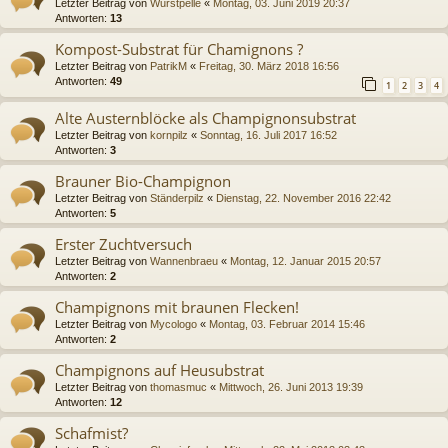
Letzter Beitrag von
Wurstpelle
«
Montag, 03. Juni 2019 20:37
Antworten:
13
Kompost-Substrat für Chamignons ?
Letzter Beitrag von
PatrikM
«
Freitag, 30. März 2018 16:56
Antworten:
49
1
2
3
4
Alte Austernblöcke als Champignonsubstrat
Letzter Beitrag von
kornpilz
«
Sonntag, 16. Juli 2017 16:52
Antworten:
3
Brauner Bio-Champignon
Letzter Beitrag von
Ständerpilz
«
Dienstag, 22. November 2016 22:42
Antworten:
5
Erster Zuchtversuch
Letzter Beitrag von
Wannenbraeu
«
Montag, 12. Januar 2015 20:57
Antworten:
2
Champignons mit braunen Flecken!
Letzter Beitrag von
Mycologo
«
Montag, 03. Februar 2014 15:46
Antworten:
2
Champignons auf Heusubstrat
Letzter Beitrag von
thomasmuc
«
Mittwoch, 26. Juni 2013 19:39
Antworten:
12
Schafmist?