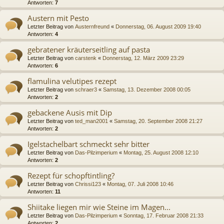
Antworten:
7
Austern mit Pesto
Letzter Beitrag von
Austernfreund
«
Donnerstag, 06. August 2009 19:40
Antworten:
4
gebratener kräuterseitling auf pasta
Letzter Beitrag von
carstenk
«
Donnerstag, 12. März 2009 23:29
Antworten:
6
flamulina velutipes rezept
Letzter Beitrag von
schraer3
«
Samstag, 13. Dezember 2008 00:05
Antworten:
2
gebackene Ausis mit Dip
Letzter Beitrag von
ted_man2001
«
Samstag, 20. September 2008 21:27
Antworten:
2
Igelstachelbart schmeckt sehr bitter
Letzter Beitrag von
Das-Pilzimperium
«
Montag, 25. August 2008 12:10
Antworten:
2
Rezept für schopftintling?
Letzter Beitrag von
Chrissi123
«
Montag, 07. Juli 2008 10:46
Antworten:
11
Shiitake liegen mir wie Steine im Magen...
Letzter Beitrag von
Das-Pilzimperium
«
Sonntag, 17. Februar 2008 21:33
Antworten:
2