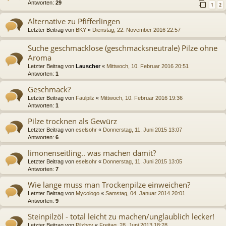
Antworten:
29
1
2
Alternative zu Pfifferlingen
Letzter Beitrag von
BKY
«
Dienstag, 22. November 2016 22:57
Suche geschmacklose (geschmacksneutrale) Pilze ohne
Aroma
Letzter Beitrag von
Lauscher
«
Mittwoch, 10. Februar 2016 20:51
Antworten:
1
Geschmack?
Letzter Beitrag von
Faulpilz
«
Mittwoch, 10. Februar 2016 19:36
Antworten:
1
Pilze trocknen als Gewürz
Letzter Beitrag von
eselsohr
«
Donnerstag, 11. Juni 2015 13:07
Antworten:
6
limonenseitling.. was machen damit?
Letzter Beitrag von
eselsohr
«
Donnerstag, 11. Juni 2015 13:05
Antworten:
7
Wie lange muss man Trockenpilze einweichen?
Letzter Beitrag von
Mycologo
«
Samstag, 04. Januar 2014 20:01
Antworten:
9
Steinpilzöl - total leicht zu machen/unglaublich lecker!
Letzter Beitrag von
Pilzboy
«
Freitag, 28. Juni 2013 18:28