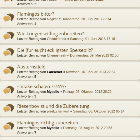
Antworten:
3
Flamingos bitter?
Letzter Beitrag von
Naglfar
«
Donnerstag, 20. Juni 2013 22:34
Antworten:
4
Wie Lungenseitling zubereiten?
Letzter Beitrag von
Chemiefreak
«
Samstag, 01. Juni 2013 17:18
Die (für euch) eckligsten Speisepilz?
Letzter Beitrag von
Chemiefreak
«
Donnerstag, 09. Mai 2013 02:53
Austernstiele
Letzter Beitrag von
Lauscher
«
Mittwoch, 16. Januar 2013 22:54
Antworten:
5
shitake schälen ????????
Letzter Beitrag von
Mycelio
«
Freitag, 26. Oktober 2012 20:22
Antworten:
3
Riesenbovist und die Zubereitung
Letzter Beitrag von
plaetzchenwolf
«
Samstag, 06. Oktober 2012 05:14
Flamingos richtig zubereiten
Letzter Beitrag von
Mycelio
«
Dienstag, 28. August 2012 20:58
Antworten:
7