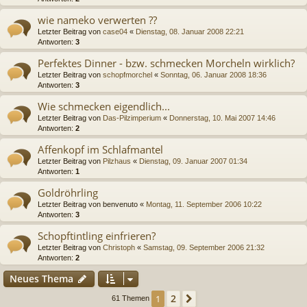
wie nameko verwerten ??
Letzter Beitrag von
case04
«
Dienstag, 08. Januar 2008 22:21
Antworten:
3
Perfektes Dinner - bzw. schmecken Morcheln wirklich?
Letzter Beitrag von
schopfmorchel
«
Sonntag, 06. Januar 2008 18:36
Antworten:
3
Wie schmecken eigendlich...
Letzter Beitrag von
Das-Pilzimperium
«
Donnerstag, 10. Mai 2007 14:46
Antworten:
2
Affenkopf im Schlafmantel
Letzter Beitrag von
Pilzhaus
«
Dienstag, 09. Januar 2007 01:34
Antworten:
1
Goldröhrling
Letzter Beitrag von
benvenuto
«
Montag, 11. September 2006 10:22
Antworten:
3
Schopftintling einfrieren?
Letzter Beitrag von
Christoph
«
Samstag, 09. September 2006 21:32
Antworten:
2
Neues Thema
2
1
Nächste
61 Themen