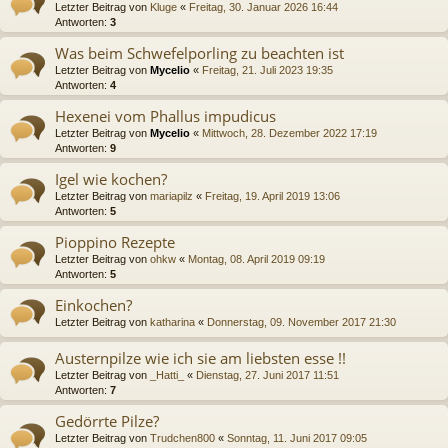
Letzter Beitrag von
Kluge
«
Freitag, 30. Januar 2026 16:44
Antworten:
3
Was beim Schwefelporling zu beachten ist
Letzter Beitrag von
Mycelio
«
Freitag, 21. Juli 2023 19:35
Antworten:
4
Hexenei vom Phallus impudicus
Letzter Beitrag von
Mycelio
«
Mittwoch, 28. Dezember 2022 17:19
Antworten:
9
Igel wie kochen?
Letzter Beitrag von
mariapilz
«
Freitag, 19. April 2019 13:06
Antworten:
5
Pioppino Rezepte
Letzter Beitrag von
ohkw
«
Montag, 08. April 2019 09:19
Antworten:
5
Einkochen?
Letzter Beitrag von
katharina
«
Donnerstag, 09. November 2017 21:30
Austernpilze wie ich sie am liebsten esse !!
Letzter Beitrag von
_Hatti_
«
Dienstag, 27. Juni 2017 11:51
Antworten:
7
Gedörrte Pilze?
Letzter Beitrag von
Trudchen800
«
Sonntag, 11. Juni 2017 09:05