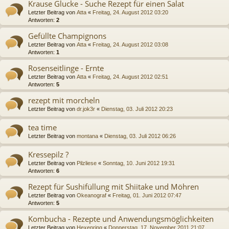
Krause Glucke - Suche Rezept für einen Salat
Letzter Beitrag von
Atta
«
Freitag, 24. August 2012 03:20
Antworten:
2
Gefüllte Champignons
Letzter Beitrag von
Atta
«
Freitag, 24. August 2012 03:08
Antworten:
1
Rosenseitlinge - Ernte
Letzter Beitrag von
Atta
«
Freitag, 24. August 2012 02:51
Antworten:
5
rezept mit morcheln
Letzter Beitrag von
dr.jok3r
«
Dienstag, 03. Juli 2012 20:23
tea time
Letzter Beitrag von
montana
«
Dienstag, 03. Juli 2012 06:26
Kressepilz ?
Letzter Beitrag von
Pilzliese
«
Sonntag, 10. Juni 2012 19:31
Antworten:
6
Rezept für Sushifüllung mit Shiitake und Möhren
Letzter Beitrag von
Okeanograf
«
Freitag, 01. Juni 2012 07:47
Antworten:
5
Kombucha - Rezepte und Anwendungsmöglichkeiten
Letzter Beitrag von
Hexenring
«
Donnerstag, 17. November 2011 21:07