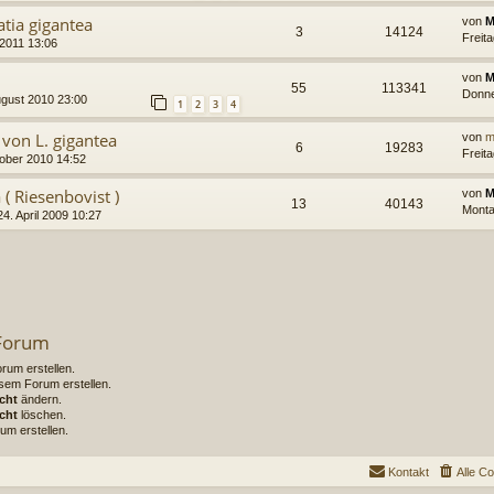
atia gigantea
von
M
3
14124
Freita
 2011 13:06
von
M
55
113341
Donne
ugust 2010 23:00
1
2
3
4
von L. gigantea
von
m
6
19283
Freit
tober 2010 14:52
( Riesenbovist )
von
M
13
40143
Monta
24. April 2009 10:27
 Forum
um erstellen.
sem Forum erstellen.
cht
ändern.
cht
löschen.
um erstellen.
Kontakt
Alle C