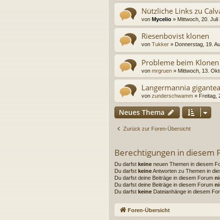
Nützliche Links zu Calv
von
Mycelio
» Mittwoch, 20. Juli
Riesenbovist klonen
von
Tukker
» Donnerstag, 19. A
Probleme beim Klonen 
von
mrgruen
» Mittwoch, 13. Ok
Langermannia gigantea 
von
zunderschwamm
» Freitag, 
Neues Thema
Zurück zur Foren-Übersicht
Berechtigungen in diesem
Du darfst
keine
neuen Themen in diesem For
Du darfst
keine
Antworten zu Themen in die
Du darfst deine Beiträge in diesem Forum
ni
Du darfst deine Beiträge in diesem Forum
ni
Du darfst
keine
Dateianhänge in diesem For
Foren-Übersicht