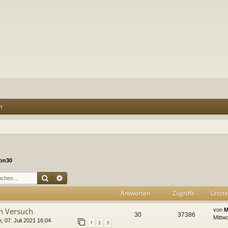
n
on30
Suche
Erweiterte Suche
Antworten
Zugriffe
Letzte
n Versuch
von
M
30
37386
Mittw
, 07. Juli 2021 16:04
1
2
3