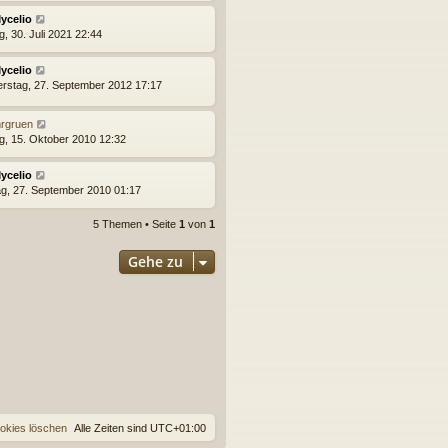
ycelio
g, 30. Juli 2021 22:44
ycelio
rstag, 27. September 2012 17:17
rgruen
ag, 15. Oktober 2010 12:32
ycelio
g, 27. September 2010 01:17
5 Themen • Seite
1
von
1
Gehe zu
ookies löschen
Alle Zeiten sind
UTC+01:00