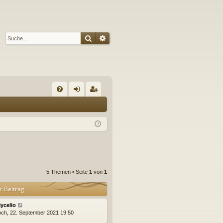
Suche
Erweiterte Suche
S
FA
n
eg
Q
m
ist
el
rie
de
re
n
n
5 Themen • Seite
1
von
1
r Beitrag
ycelio
och, 22. September 2021 19:50