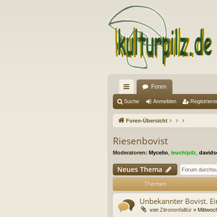
Foren
ch
Suche
Anmelden
Registriere
ne
Foren-Übersicht
llz
Riesenbovist
ug
Moderatoren:
Mycelio
,
leuchtpilz
,
davids
riff
Neues Thema
Themen
Unbekannter Bovist. Ei
von
Zitronenfalltür
» Mittwoch