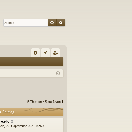
Suche
Erweiterte Suche
S
FA
n
eg
Q
m
ist
el
rie
de
re
n
n
5 Themen • Seite
1
von
1
r Beitrag
ycelio
och, 22. September 2021 19:50