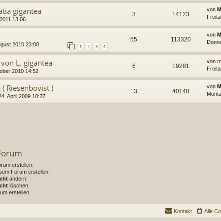
atia gigantea
von
M
3
14123
Freita
 2011 13:06
von
M
55
113320
Donne
ugust 2010 23:00
1
2
3
4
von L. gigantea
von
m
6
19281
Freit
tober 2010 14:52
( Riesenbovist )
von
M
13
40140
Monta
24. April 2009 10:27
 Forum
um erstellen.
sem Forum erstellen.
cht
ändern.
cht
löschen.
um erstellen.
Kontakt
Alle C