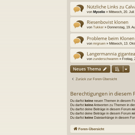
Nützliche Links zu Calv
von
Mycelio
» Mittwoch, 20. Juli
Riesenbovist klonen
von
Tukker
» Donnerstag, 19. A
Probleme beim Klonen 
von
mrgruen
» Mittwoch, 13. Ok
Langermannia gigantea 
von
zunderschwamm
» Freitag, 
Neues Thema
Zurück zur Foren-Übersicht
Berechtigungen in diesem
Du darfst
keine
neuen Themen in diesem For
Du darfst
keine
Antworten zu Themen in die
Du darfst deine Beiträge in diesem Forum
ni
Du darfst deine Beiträge in diesem Forum
ni
Du darfst
keine
Dateianhänge in diesem For
Foren-Übersicht