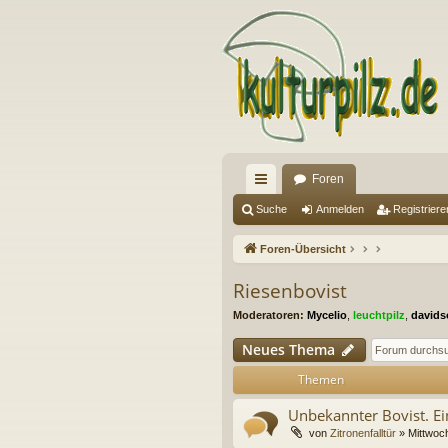
Foren
ch
Suche
Anmelden
Registriere
ne
Foren-Übersicht
llz
Riesenbovist
ug
Moderatoren:
Mycelio
,
leuchtpilz
,
davids
riff
Neues Thema
Themen
Unbekannter Bovist. Ei
von
Zitronenfalltür
» Mittwoch