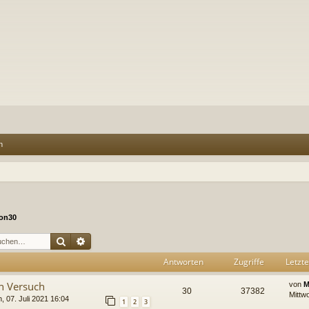
n
on30
Suche
Erweiterte Suche
Antworten
Zugriffe
Letzte
n Versuch
von
M
30
37382
Mittw
, 07. Juli 2021 16:04
1
2
3