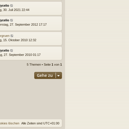
ycelio
g, 30. Juli 2021 22:44
ycelio
rstag, 27. September 2012 17:17
rgruen
ag, 15. Oktober 2010 12:32
ycelio
g, 27. September 2010 01:17
5 Themen • Seite
1
von
1
Gehe zu
ookies löschen
Alle Zeiten sind
UTC+01:00