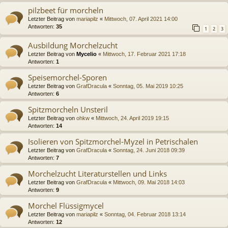
pilzbeet für morcheln
Letzter Beitrag von
mariapilz
«
Mittwoch, 07. April 2021 14:00
Antworten:
35
1
2
3
Ausbildung Morchelzucht
Letzter Beitrag von
Mycelio
«
Mittwoch, 17. Februar 2021 17:18
Antworten:
1
Speisemorchel-Sporen
Letzter Beitrag von
GrafDracula
«
Sonntag, 05. Mai 2019 10:25
Antworten:
6
Spitzmorcheln Unsteril
Letzter Beitrag von
ohkw
«
Mittwoch, 24. April 2019 19:15
Antworten:
14
Isolieren von Spitzmorchel-Myzel in Petrischalen
Letzter Beitrag von
GrafDracula
«
Sonntag, 24. Juni 2018 09:39
Antworten:
7
Morchelzucht Literaturstellen und Links
Letzter Beitrag von
GrafDracula
«
Mittwoch, 09. Mai 2018 14:03
Antworten:
9
Morchel Flüssigmycel
Letzter Beitrag von
mariapilz
«
Sonntag, 04. Februar 2018 13:14
Antworten:
12