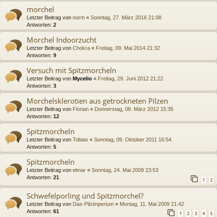
morchel
Letzter Beitrag von
norm
«
Sonntag, 27. März 2016 21:08
Antworten:
2
Morchel Indoorzucht
Letzter Beitrag von
Chokra
«
Freitag, 09. Mai 2014 21:32
Antworten:
9
Versuch mit Spitzmorcheln
Letzter Beitrag von
Mycelio
«
Freitag, 29. Juni 2012 21:22
Antworten:
3
Morchelsklerotien aus getrockneten Pilzen
Letzter Beitrag von
Florian
«
Donnerstag, 08. März 2012 15:35
Antworten:
12
Spitzmorcheln
Letzter Beitrag von
Tobias
«
Sonntag, 09. Oktober 2011 16:54
Antworten:
5
Spitzmorcheln
Letzter Beitrag von
elmar
«
Sonntag, 24. Mai 2009 23:53
Antworten:
21
1
2
Schwefelporling und Spitzmorchel?
Letzter Beitrag von
Das-Pilzimperium
«
Montag, 11. Mai 2009 21:42
Antworten:
61
1
2
3
4
5