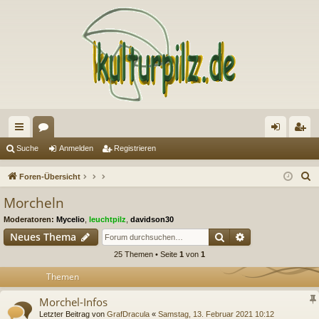
ch
or
n
eg
Suche
Anmelden
Registrieren
ne
en
m
ist
S
Foren-Übersicht
llz
el
rie
u
Morcheln
c
ug
de
re
Moderatoren:
Mycelio
,
leuchtpilz
,
davidson30
h
riff
n
n
Suche
Erweiterte Suc
Neues Thema
e
25 Themen • Seite
1
von
1
Themen
Morchel-Infos
Letzter Beitrag von
GrafDracula
«
Samstag, 13. Februar 2021 10:12