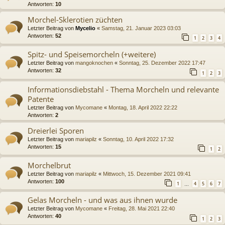
Antworten:
10
Morchel-Sklerotien züchten
Letzter Beitrag von
Mycelio
«
Samstag, 21. Januar 2023 03:03
Antworten:
52
1
2
3
4
Spitz- und Speisemorcheln (+weitere)
Letzter Beitrag von
mangoknochen
«
Sonntag, 25. Dezember 2022 17:47
Antworten:
32
1
2
3
Informationsdiebstahl - Thema Morcheln und relevante
Patente
Letzter Beitrag von
Mycomane
«
Montag, 18. April 2022 22:22
Antworten:
2
Dreierlei Sporen
Letzter Beitrag von
mariapilz
«
Sonntag, 10. April 2022 17:32
Antworten:
15
1
2
Morchelbrut
Letzter Beitrag von
mariapilz
«
Mittwoch, 15. Dezember 2021 09:41
Antworten:
100
1
4
5
6
7
…
Gelas Morcheln - und was aus ihnen wurde
Letzter Beitrag von
Mycomane
«
Freitag, 28. Mai 2021 22:40
Antworten:
40
1
2
3