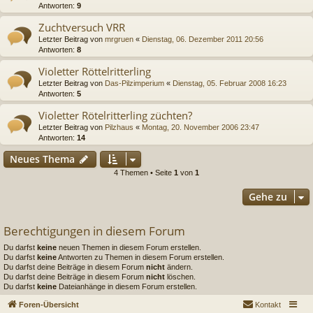
Antworten:
9
Zuchtversuch VRR
Letzter Beitrag von
mrgruen
«
Dienstag, 06. Dezember 2011 20:56
Antworten:
8
Violetter Röttelritterling
Letzter Beitrag von
Das-Pilzimperium
«
Dienstag, 05. Februar 2008 16:23
Antworten:
5
Violetter Rötelritterling züchten?
Letzter Beitrag von
Pilzhaus
«
Montag, 20. November 2006 23:47
Antworten:
14
Neues Thema
4 Themen • Seite
1
von
1
Gehe zu
Berechtigungen in diesem Forum
Du darfst
keine
neuen Themen in diesem Forum erstellen.
Du darfst
keine
Antworten zu Themen in diesem Forum erstellen.
Du darfst deine Beiträge in diesem Forum
nicht
ändern.
Du darfst deine Beiträge in diesem Forum
nicht
löschen.
Du darfst
keine
Dateianhänge in diesem Forum erstellen.
Foren-Übersicht
Kontakt