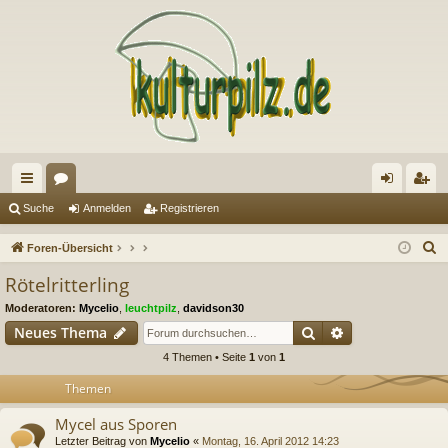
ch
or
n
eg
Suche
Anmelden
Registrieren
ne
en
m
ist
S
Foren-Übersicht
llz
el
rie
u
Rötelritterling
c
ug
de
re
Moderatoren:
Mycelio
,
leuchtpilz
,
davidson30
h
riff
n
n
Suche
Erweiterte Suc
Neues Thema
e
4 Themen • Seite
1
von
1
Themen
Mycel aus Sporen
Letzter Beitrag von
Mycelio
«
Montag, 16. April 2012 14:23