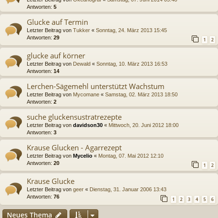
Antworten:
5
Glucke auf Termin
Letzter Beitrag von
Tukker
«
Sonntag, 24. März 2013 15:45
Antworten:
29
1
2
glucke auf körner
Letzter Beitrag von
Dewald
«
Sonntag, 10. März 2013 16:53
Antworten:
14
Lerchen-Sägemehl unterstützt Wachstum
Letzter Beitrag von
Mycomane
«
Samstag, 02. März 2013 18:50
Antworten:
2
suche gluckensustratrezepte
Letzter Beitrag von
davidson30
«
Mittwoch, 20. Juni 2012 18:00
Antworten:
3
Krause Glucken - Agarrezept
Letzter Beitrag von
Mycelio
«
Montag, 07. Mai 2012 12:10
Antworten:
20
1
2
Krause Glucke
Letzter Beitrag von
geer
«
Dienstag, 31. Januar 2006 13:43
Antworten:
76
1
2
3
4
5
6
Neues Thema