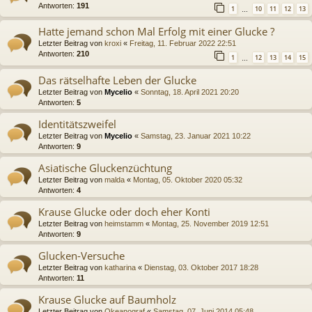
Antworten:
191
1
10
11
12
13
…
Hatte jemand schon Mal Erfolg mit einer Glucke ?
Letzter Beitrag von
kroxi
«
Freitag, 11. Februar 2022 22:51
Antworten:
210
1
12
13
14
15
…
Das rätselhafte Leben der Glucke
Letzter Beitrag von
Mycelio
«
Sonntag, 18. April 2021 20:20
Antworten:
5
Identitätszweifel
Letzter Beitrag von
Mycelio
«
Samstag, 23. Januar 2021 10:22
Antworten:
9
Asiatische Gluckenzüchtung
Letzter Beitrag von
malda
«
Montag, 05. Oktober 2020 05:32
Antworten:
4
Krause Glucke oder doch eher Konti
Letzter Beitrag von
heimstamm
«
Montag, 25. November 2019 12:51
Antworten:
9
Glucken-Versuche
Letzter Beitrag von
katharina
«
Dienstag, 03. Oktober 2017 18:28
Antworten:
11
Krause Glucke auf Baumholz
Letzter Beitrag von
Okeanograf
«
Samstag, 07. Juni 2014 05:48