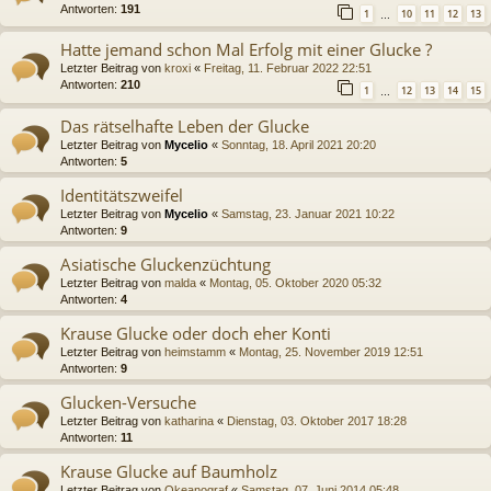
Antworten:
191
1
10
11
12
13
…
Hatte jemand schon Mal Erfolg mit einer Glucke ?
Letzter Beitrag von
kroxi
«
Freitag, 11. Februar 2022 22:51
Antworten:
210
1
12
13
14
15
…
Das rätselhafte Leben der Glucke
Letzter Beitrag von
Mycelio
«
Sonntag, 18. April 2021 20:20
Antworten:
5
Identitätszweifel
Letzter Beitrag von
Mycelio
«
Samstag, 23. Januar 2021 10:22
Antworten:
9
Asiatische Gluckenzüchtung
Letzter Beitrag von
malda
«
Montag, 05. Oktober 2020 05:32
Antworten:
4
Krause Glucke oder doch eher Konti
Letzter Beitrag von
heimstamm
«
Montag, 25. November 2019 12:51
Antworten:
9
Glucken-Versuche
Letzter Beitrag von
katharina
«
Dienstag, 03. Oktober 2017 18:28
Antworten:
11
Krause Glucke auf Baumholz
Letzter Beitrag von
Okeanograf
«
Samstag, 07. Juni 2014 05:48