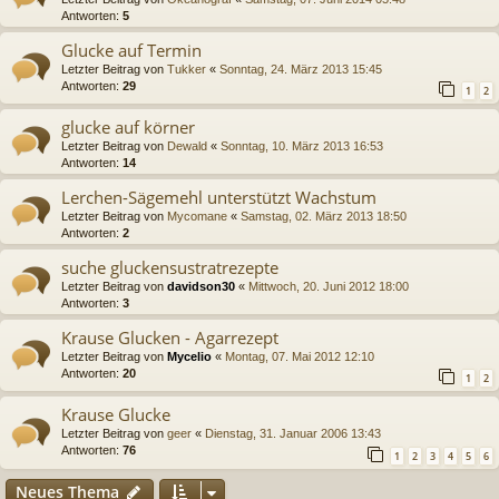
Antworten:
5
Glucke auf Termin
Letzter Beitrag von
Tukker
«
Sonntag, 24. März 2013 15:45
Antworten:
29
1
2
glucke auf körner
Letzter Beitrag von
Dewald
«
Sonntag, 10. März 2013 16:53
Antworten:
14
Lerchen-Sägemehl unterstützt Wachstum
Letzter Beitrag von
Mycomane
«
Samstag, 02. März 2013 18:50
Antworten:
2
suche gluckensustratrezepte
Letzter Beitrag von
davidson30
«
Mittwoch, 20. Juni 2012 18:00
Antworten:
3
Krause Glucken - Agarrezept
Letzter Beitrag von
Mycelio
«
Montag, 07. Mai 2012 12:10
Antworten:
20
1
2
Krause Glucke
Letzter Beitrag von
geer
«
Dienstag, 31. Januar 2006 13:43
Antworten:
76
1
2
3
4
5
6
Neues Thema