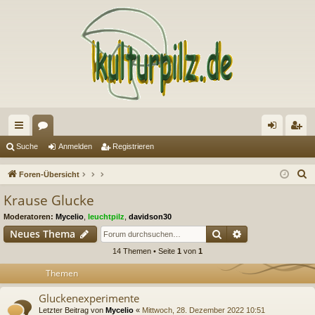
ch
or
n
eg
Suche
Anmelden
Registrieren
ne
en
m
ist
S
Foren-Übersicht
llz
el
rie
u
Krause Glucke
c
ug
de
re
Moderatoren:
Mycelio
,
leuchtpilz
,
davidson30
h
riff
n
n
Suche
Erweiterte Suc
Neues Thema
e
14 Themen • Seite
1
von
1
Themen
Gluckenexperimente
Letzter Beitrag von
Mycelio
«
Mittwoch, 28. Dezember 2022 10:51