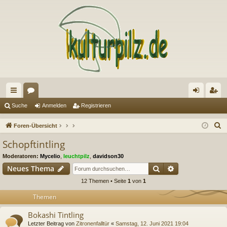
ch
or
n
eg
Suche
Anmelden
Registrieren
ne
en
m
ist
S
Foren-Übersicht
llz
el
rie
u
Schopftintling
c
ug
de
re
Moderatoren:
Mycelio
,
leuchtpilz
,
davidson30
h
riff
n
n
Suche
Erweiterte Suc
Neues Thema
e
12 Themen • Seite
1
von
1
Themen
Bokashi Tintling
Letzter Beitrag von
Zitronenfalltür
«
Samstag, 12. Juni 2021 19:04