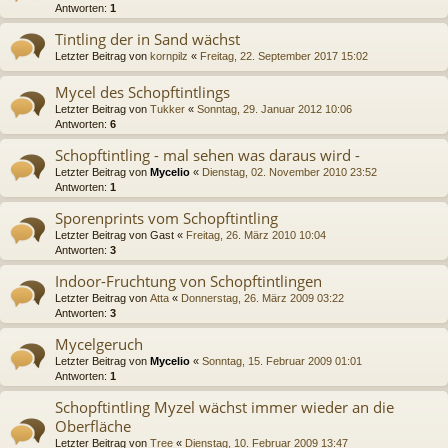
Antworten:
1
Tintling der in Sand wächst
Letzter Beitrag von
kornpilz
«
Freitag, 22. September 2017 15:02
Mycel des Schopftintlings
Letzter Beitrag von
Tukker
«
Sonntag, 29. Januar 2012 10:06
Antworten:
6
Schopftintling - mal sehen was daraus wird -
Letzter Beitrag von
Mycelio
«
Dienstag, 02. November 2010 23:52
Antworten:
1
Sporenprints vom Schopftintling
Letzter Beitrag von
Gast
«
Freitag, 26. März 2010 10:04
Antworten:
3
Indoor-Fruchtung von Schopftintlingen
Letzter Beitrag von
Atta
«
Donnerstag, 26. März 2009 03:22
Antworten:
3
Mycelgeruch
Letzter Beitrag von
Mycelio
«
Sonntag, 15. Februar 2009 01:01
Antworten:
1
Schopftintling Myzel wächst immer wieder an die
Oberfläche
Letzter Beitrag von
Tree
«
Dienstag, 10. Februar 2009 13:47