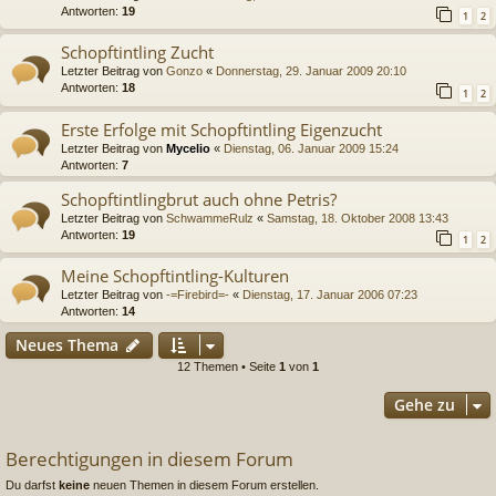
Antworten:
19
1
2
Schopftintling Zucht
Letzter Beitrag von
Gonzo
«
Donnerstag, 29. Januar 2009 20:10
Antworten:
18
1
2
Erste Erfolge mit Schopftintling Eigenzucht
Letzter Beitrag von
Mycelio
«
Dienstag, 06. Januar 2009 15:24
Antworten:
7
Schopftintlingbrut auch ohne Petris?
Letzter Beitrag von
SchwammeRulz
«
Samstag, 18. Oktober 2008 13:43
Antworten:
19
1
2
Meine Schopftintling-Kulturen
Letzter Beitrag von
-=Firebird=-
«
Dienstag, 17. Januar 2006 07:23
Antworten:
14
Neues Thema
12 Themen • Seite
1
von
1
Gehe zu
Berechtigungen in diesem Forum
Du darfst
keine
neuen Themen in diesem Forum erstellen.