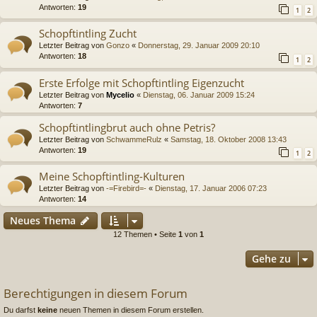
Antworten:
19
1
2
Schopftintling Zucht
Letzter Beitrag von
Gonzo
«
Donnerstag, 29. Januar 2009 20:10
Antworten:
18
1
2
Erste Erfolge mit Schopftintling Eigenzucht
Letzter Beitrag von
Mycelio
«
Dienstag, 06. Januar 2009 15:24
Antworten:
7
Schopftintlingbrut auch ohne Petris?
Letzter Beitrag von
SchwammeRulz
«
Samstag, 18. Oktober 2008 13:43
Antworten:
19
1
2
Meine Schopftintling-Kulturen
Letzter Beitrag von
-=Firebird=-
«
Dienstag, 17. Januar 2006 07:23
Antworten:
14
Neues Thema
12 Themen • Seite
1
von
1
Gehe zu
Berechtigungen in diesem Forum
Du darfst
keine
neuen Themen in diesem Forum erstellen.