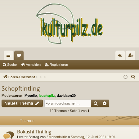
ch
or
n
eg
Suche
Anmelden
Registrieren
ne
en
m
ist
S
Foren-Übersicht
llz
el
rie
u
Schopftintling
c
ug
de
re
Moderatoren:
Mycelio
,
leuchtpilz
,
davidson30
h
riff
n
n
Suche
Erweiterte Suc
Neues Thema
e
12 Themen • Seite
1
von
1
Themen
Bokashi Tintling
Letzter Beitrag von
Zitronenfalltür
«
Samstag, 12. Juni 2021 19:04