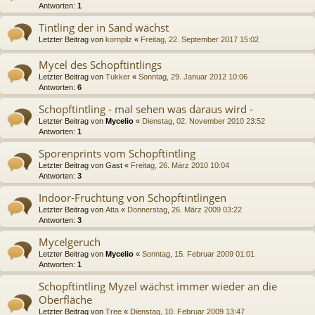
Antworten:
1
Tintling der in Sand wächst
Letzter Beitrag von
kornpilz
«
Freitag, 22. September 2017 15:02
Mycel des Schopftintlings
Letzter Beitrag von
Tukker
«
Sonntag, 29. Januar 2012 10:06
Antworten:
6
Schopftintling - mal sehen was daraus wird -
Letzter Beitrag von
Mycelio
«
Dienstag, 02. November 2010 23:52
Antworten:
1
Sporenprints vom Schopftintling
Letzter Beitrag von
Gast
«
Freitag, 26. März 2010 10:04
Antworten:
3
Indoor-Fruchtung von Schopftintlingen
Letzter Beitrag von
Atta
«
Donnerstag, 26. März 2009 03:22
Antworten:
3
Mycelgeruch
Letzter Beitrag von
Mycelio
«
Sonntag, 15. Februar 2009 01:01
Antworten:
1
Schopftintling Myzel wächst immer wieder an die
Oberfläche
Letzter Beitrag von
Tree
«
Dienstag, 10. Februar 2009 13:47