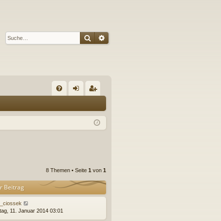
Suche
Erweiterte Suche
S
FA
n
eg
Q
m
ist
el
rie
de
re
n
n
8 Themen • Seite
1
von
1
r Beitrag
_ciossek
ag, 11. Januar 2014 03:01