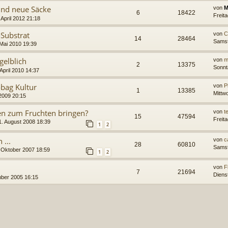
und neue Säcke
von
M
6
18422
Freit
April 2012 21:18
Substrat
von
C
14
28464
Samst
Mai 2010 19:39
elblich
von
m
2
13375
Sonnta
April 2010 14:37
bag Kultur
von
Pi
1
13385
Mittw
2009 20:15
 zum Fruchten bringen?
von
t
15
47594
Freit
. August 2008 18:39
1
2
 ...
von
c
28
60810
Samst
 Oktober 2007 18:59
1
2
von
F
7
21694
Diens
mber 2005 16:15