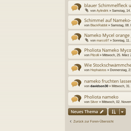
blauer Schimmelfleck 
von
Aylindirk
» Samstag, 14. 
Schimmel auf Nameko-
von
BlackRabbit
» Samstag, 08. 
Nameko Mycel orange g
von
marco97
» Sonntag, 11. 
Pholiota Nameko Myco
von
Pilzolli
» Mittwoch, 25. März 
Wie Stockschwämmchen
von
Hephaistos
» Donnerstag, 21
nameko fruchten lassen
von
davidson30
» Mittwoch, 31.
Pholiota nameko
von
Silver
» Mittwoch, 02. Nove
Neues Thema
Zurück zur Foren-Übersicht