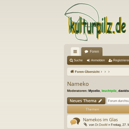
Foren
ch
Suche
Anmelden
Registriere
ne
Foren-Übersicht
llz
Nameko
ug
Moderatoren:
Mycelio
,
leuchtpilz
,
davids
riff
Neues Thema
Themen
Namekos im Glas
von
Dr.DooM
» Freitag, 27. 