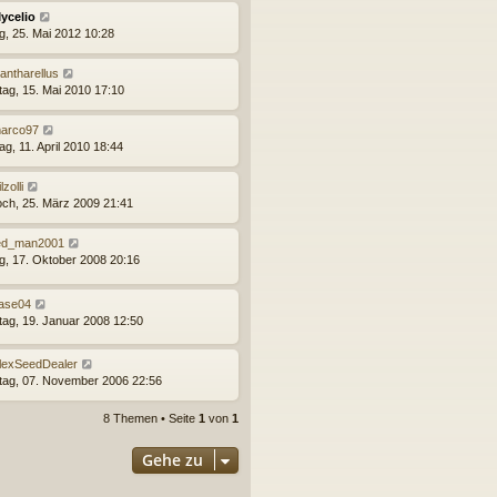
ycelio
ag, 25. Mai 2012 10:28
antharellus
ag, 15. Mai 2010 17:10
arco97
g, 11. April 2010 18:44
lzolli
och, 25. März 2009 21:41
ed_man2001
ag, 17. Oktober 2008 20:16
ase04
ag, 19. Januar 2008 12:50
lexSeedDealer
tag, 07. November 2006 22:56
8 Themen • Seite
1
von
1
Gehe zu