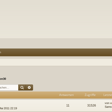
n
on30
Suche
Erweiterte Suche
Antworten
Zugriffe
Letzte
von
w
11
31526
Samst
Mai 2011 22:19