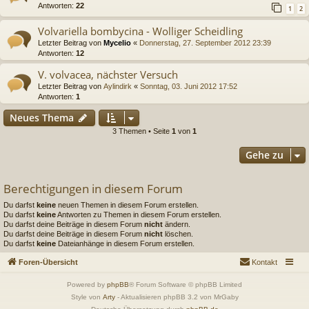
Antworten:
22
1
2
Volvariella bombycina - Wolliger Scheidling
Letzter Beitrag von
Mycelio
«
Donnerstag, 27. September 2012 23:39
Antworten:
12
V. volvacea, nächster Versuch
Letzter Beitrag von
Aylindirk
«
Sonntag, 03. Juni 2012 17:52
Antworten:
1
Neues Thema
3 Themen • Seite
1
von
1
Gehe zu
Berechtigungen in diesem Forum
Du darfst
keine
neuen Themen in diesem Forum erstellen.
Du darfst
keine
Antworten zu Themen in diesem Forum erstellen.
Du darfst deine Beiträge in diesem Forum
nicht
ändern.
Du darfst deine Beiträge in diesem Forum
nicht
löschen.
Du darfst
keine
Dateianhänge in diesem Forum erstellen.
Foren-Übersicht
Kontakt
Powered by
phpBB
® Forum Software © phpBB Limited
Style von
Arty
- Aktualisieren phpBB 3.2 von MrGaby