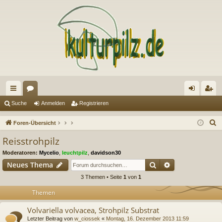
ch
or
n
eg
Suche
Anmelden
Registrieren
ne
en
m
ist
S
Foren-Übersicht
llz
el
rie
u
Reisstrohpilz
c
ug
de
re
Moderatoren:
Mycelio
,
leuchtpilz
,
davidson30
h
riff
n
n
Suche
Erweiterte Suc
Neues Thema
e
3 Themen • Seite
1
von
1
Themen
Volvariella volvacea, Strohpilz Substrat
Letzter Beitrag von
w_ciossek
«
Montag, 16. Dezember 2013 11:59