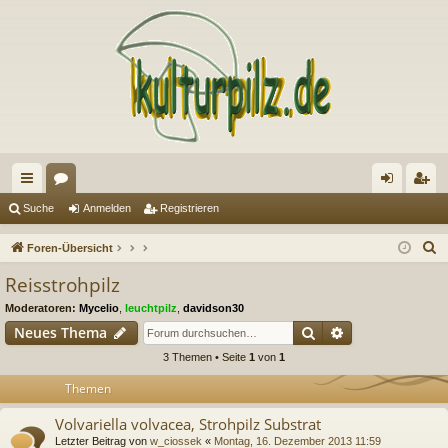
ch
or
n
eg
Suche
Anmelden
Registrieren
ne
en
m
ist
S
Foren-Übersicht
llz
el
rie
u
Reisstrohpilz
c
ug
de
re
Moderatoren:
Mycelio
,
leuchtpilz
,
davidson30
h
riff
n
n
Suche
Erweiterte Suc
Neues Thema
e
3 Themen • Seite
1
von
1
Themen
Volvariella volvacea, Strohpilz Substrat
Letzter Beitrag von
w_ciossek
«
Montag, 16. Dezember 2013 11:59