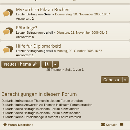
Mykorrhiza Pilz an Buchen.
Letzter Beitrag von
Geier
«
Donnerstag, 30. November 2006 18:37
Antworten:
2
Röhrlinge?
Letzter Beitrag von
geriull
«
Dienstag, 21. November 2006 08:43
Antworten:
8
Hilfe für Diplomarbeit!
Letzter Beitrag von
geriull
«
Montag, 02. Oktober 2006 16:37
Antworten:
1
Neues Thema
25 Themen • Seite
1
von
1
Gehe zu
Berechtigungen in diesem Forum
Du darfst
keine
neuen Themen in diesem Forum erstellen.
Du darfst
keine
Antworten zu Themen in diesem Forum erstellen.
Du darfst deine Beiträge in diesem Forum
nicht
ändern.
Du darfst deine Beiträge in diesem Forum
nicht
löschen.
Du darfst
keine
Dateianhänge in diesem Forum erstellen.
Foren-Übersicht
Kontakt