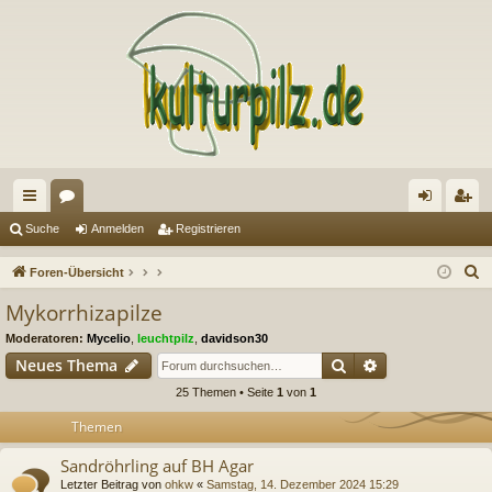
ch
or
n
eg
Suche
Anmelden
Registrieren
ne
en
m
ist
S
Foren-Übersicht
llz
el
rie
u
Mykorrhizapilze
c
ug
de
re
Moderatoren:
Mycelio
,
leuchtpilz
,
davidson30
h
riff
n
n
Suche
Erweiterte Suc
Neues Thema
e
25 Themen • Seite
1
von
1
Themen
Sandröhrling auf BH Agar
Letzter Beitrag von
ohkw
«
Samstag, 14. Dezember 2024 15:29