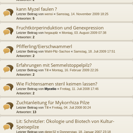
kann Myzel faulen ?
Letzter Beitrag von
wensi
«
Samstag, 14. November 2009 18:25
Antworten:
5
Fruchtkörperinduktion und Genexpression
Letzter Beitrag von
hegaupilz
«
Montag, 03. August 2009 07:38
Antworten:
2
Pfifferling/Eierschwammerl
Letzter Beitrag von
Wahl-Pilz-Sachse
«
Samstag, 18. Juli 2009 17:51
Antworten:
2
Erfahrungen mit Semmelstoppelpilz?
Letzter Beitrag von
Till
«
Montag, 16. Februar 2009 22:26
Antworten:
2
Wie Fichtensamen steril keimen lassen?
Letzter Beitrag von
Mycelio
«
Freitag, 11. Juli 2008 17:46
Antworten:
2
Zuchtanleitung für Mykorrhiza Pilze
Letzter Beitrag von
Till
«
Freitag, 04. Juli 2008 00:24
Antworten:
13
Lit: Schnitzler: Ökologie und Biotech von Kultur-
Speisepilze
Letzter Beitrag von
dieter32
«
Donnerstag, 18. Januar 2007 23:18