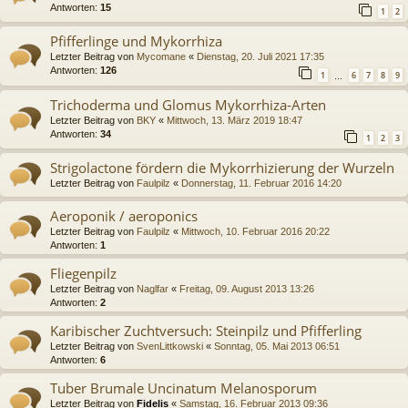
Antworten:
15
1
2
Pfifferlinge und Mykorrhiza
Letzter Beitrag von
Mycomane
«
Dienstag, 20. Juli 2021 17:35
Antworten:
126
1
6
7
8
9
…
Trichoderma und Glomus Mykorrhiza-Arten
Letzter Beitrag von
BKY
«
Mittwoch, 13. März 2019 18:47
Antworten:
34
1
2
3
Strigolactone fördern die Mykorrhizierung der Wurzeln
Letzter Beitrag von
Faulpilz
«
Donnerstag, 11. Februar 2016 14:20
Aeroponik / aeroponics
Letzter Beitrag von
Faulpilz
«
Mittwoch, 10. Februar 2016 20:22
Antworten:
1
Fliegenpilz
Letzter Beitrag von
Naglfar
«
Freitag, 09. August 2013 13:26
Antworten:
2
Karibischer Zuchtversuch: Steinpilz und Pfifferling
Letzter Beitrag von
SvenLittkowski
«
Sonntag, 05. Mai 2013 06:51
Antworten:
6
Tuber Brumale Uncinatum Melanosporum
Letzter Beitrag von
Fidelis
«
Samstag, 16. Februar 2013 09:36