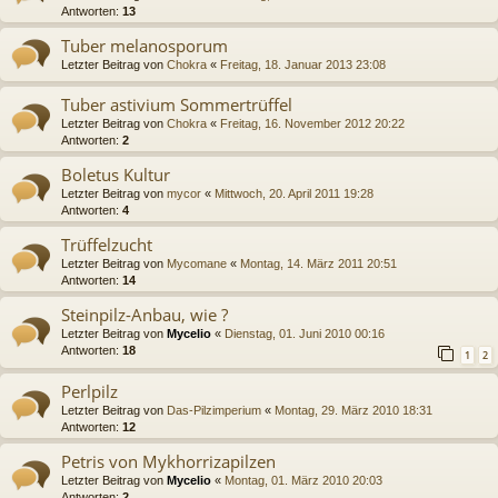
Antworten:
13
Tuber melanosporum
Letzter Beitrag von
Chokra
«
Freitag, 18. Januar 2013 23:08
Tuber astivium Sommertrüffel
Letzter Beitrag von
Chokra
«
Freitag, 16. November 2012 20:22
Antworten:
2
Boletus Kultur
Letzter Beitrag von
mycor
«
Mittwoch, 20. April 2011 19:28
Antworten:
4
Trüffelzucht
Letzter Beitrag von
Mycomane
«
Montag, 14. März 2011 20:51
Antworten:
14
Steinpilz-Anbau, wie ?
Letzter Beitrag von
Mycelio
«
Dienstag, 01. Juni 2010 00:16
Antworten:
18
1
2
Perlpilz
Letzter Beitrag von
Das-Pilzimperium
«
Montag, 29. März 2010 18:31
Antworten:
12
Petris von Mykhorrizapilzen
Letzter Beitrag von
Mycelio
«
Montag, 01. März 2010 20:03
Antworten:
2