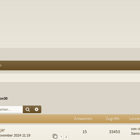
n
on30
Suche
Erweiterte Suche
Antworten
Zugriffe
Letzte
gar
von
o
15
33453
Samst
ovember 2024 11:19
1
2