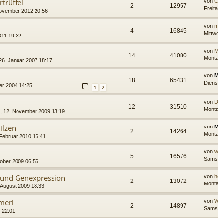
trüffel
von
C
2
12957
Freit
November 2012 20:56
von
m
4
16845
Mittwo
011 19:32
von
M
14
41080
Monta
 26. Januar 2007 18:17
von
M
18
65431
Diens
er 2004 14:25
1
2
von
D
12
31510
Monta
, 12. November 2009 13:19
ilzen
von
M
2
14264
Monta
Februar 2010 16:41
von
w
5
16576
Samst
ober 2009 06:56
 und Genexpression
von
h
2
13072
Monta
 August 2009 18:33
merl
von
W
2
14897
Samst
9 22:01