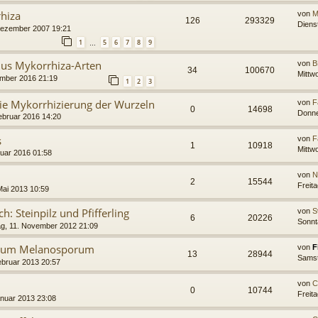
rhiza
von
M
126
293329
Dienst
 Dezember 2007 19:21
1
5
6
7
8
9
…
us Mykorrhiza-Arten
von
B
34
100670
Mittw
ember 2016 21:19
1
2
3
die Mykorrhizierung der Wurzeln
von
F
0
14698
Donne
ebruar 2016 14:20
s
von
F
1
10918
Mittw
ruar 2016 01:58
von
N
2
15544
Freit
Mai 2013 10:59
h: Steinpilz und Pfifferling
von
S
6
20226
Sonnt
g, 11. November 2012 21:09
atum Melanosporum
von
F
13
28944
Samst
ebruar 2013 20:57
von
C
0
10744
Freit
anuar 2013 23:08