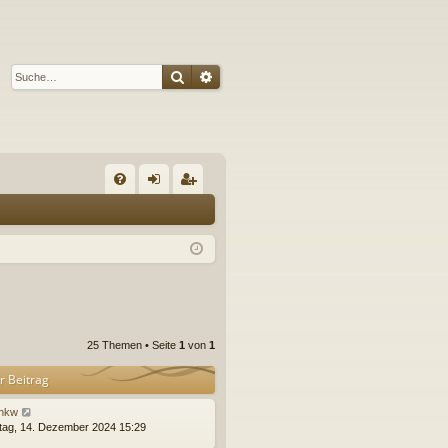
Suche
Erweiterte Suche
S
FA
n
eg
Q
m
ist
el
rie
de
re
n
n
25 Themen • Seite
1
von
1
r Beitrag
hkw
ag, 14. Dezember 2024 15:29