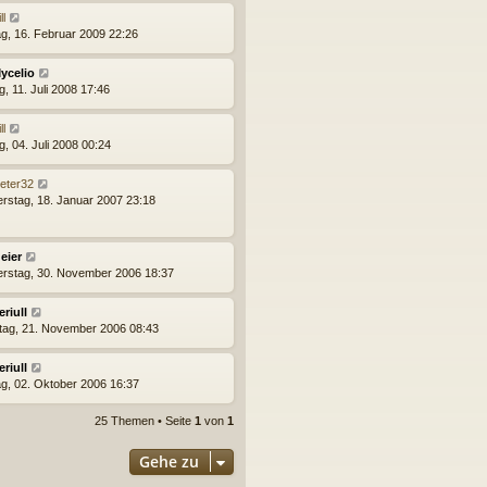
ll
g, 16. Februar 2009 22:26
ycelio
g, 11. Juli 2008 17:46
ll
g, 04. Juli 2008 00:24
ieter32
rstag, 18. Januar 2007 23:18
eier
rstag, 30. November 2006 18:37
eriull
tag, 21. November 2006 08:43
eriull
g, 02. Oktober 2006 16:37
25 Themen • Seite
1
von
1
Gehe zu