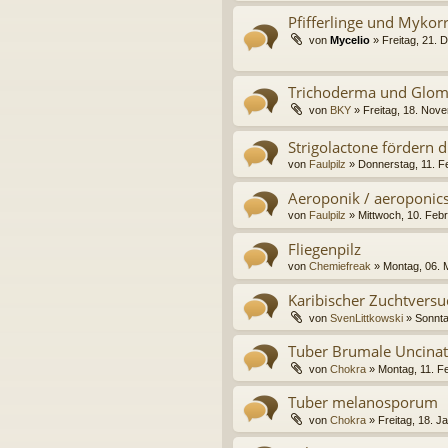
Pfifferlinge und Mykor
von
Mycelio
» Freitag, 21.
Trichoderma und Glom
von
BKY
» Freitag, 18. Nov
Strigolactone fördern 
von
Faulpilz
» Donnerstag, 11. F
Aeroponik / aeroponic
von
Faulpilz
» Mittwoch, 10. Feb
Fliegenpilz
von
Chemiefreak
» Montag, 06. 
Karibischer Zuchtversuc
von
SvenLittkowski
» Sonnta
Tuber Brumale Uncin
von
Chokra
» Montag, 11. F
Tuber melanosporum
von
Chokra
» Freitag, 18. J