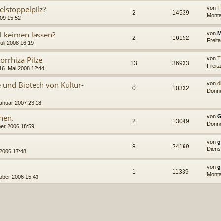
lstoppelpilz?
von
Ti
2
14539
Monta
09 15:52
l keimen lassen?
von
M
2
16152
Freita
uli 2008 16:19
orrhiza Pilze
von
Ti
13
36933
Freita
 16. Mai 2008 12:44
ie und Biotech von Kultur-
von
d
0
10332
Donne
anuar 2007 23:18
hen.
von
G
2
13049
Donne
er 2006 18:59
von
g
8
24199
Diens
2006 17:48
von
g
1
11339
Monta
ober 2006 15:43