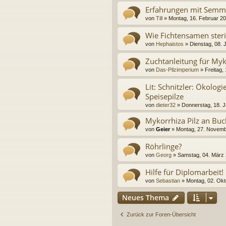
Erfahrungen mit Semme
von
Till
» Montag, 16. Februar 20
Wie Fichtensamen steri
von
Hephaistos
» Dienstag, 08. J
Zuchtanleitung für Myk
von
Das-Pilzimperium
» Freitag,
Lit: Schnitzler: Ökolog
Speisepilze
von
dieter32
» Donnerstag, 18. J
Mykorrhiza Pilz an Buc
von
Geier
» Montag, 27. Novemb
Röhrlinge?
von
Georg
» Samstag, 04. März 
Hilfe für Diplomarbeit!
von
Sebastian
» Montag, 02. Okt
Neues Thema
Zurück zur Foren-Übersicht