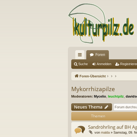
Foren
ch
Suche
Anmelden
Registriere
ne
Foren-Übersicht
llz
Mykorrhizapilze
ug
Moderatoren:
Mycelio
,
leuchtpilz
,
davids
riff
Neues Thema
Themen
Sandröhrling auf BH A
von
malda
» Samstag, 09. N