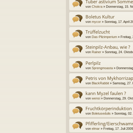
Tuber astivium Sommer
von
Chokra
» Donnerstag, 15. 
Boletus Kultur
von
mycor
» Sonntag, 17. April 2
Trüffelzucht
von
Das-Pilzimperium
» Freitag,
Steinpilz-Anbau, wie ?
von
Rainer
» Sonntag, 24. Oktob
Perlpilz
von
Sprengmoasta
» Donnerstag
Petris von Mykhorrizap
von
BlackRabbit
» Samstag, 27. 
kann Myzel faulen ?
von
wensi
» Donnerstag, 29. Okt
Fruchtkörperinduktion
von
Boletusedulis
» Sonntag, 02.
Pfifferling/Eierschwam
von
elmar
» Freitag, 17. Juli 200