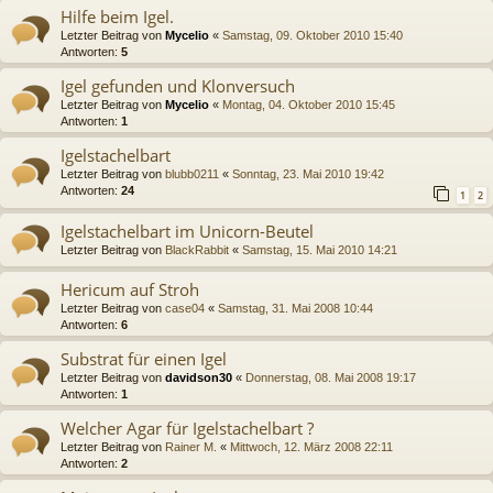
Hilfe beim Igel.
Letzter Beitrag von
Mycelio
«
Samstag, 09. Oktober 2010 15:40
Antworten:
5
Igel gefunden und Klonversuch
Letzter Beitrag von
Mycelio
«
Montag, 04. Oktober 2010 15:45
Antworten:
1
Igelstachelbart
Letzter Beitrag von
blubb0211
«
Sonntag, 23. Mai 2010 19:42
Antworten:
24
1
2
Igelstachelbart im Unicorn-Beutel
Letzter Beitrag von
BlackRabbit
«
Samstag, 15. Mai 2010 14:21
Hericum auf Stroh
Letzter Beitrag von
case04
«
Samstag, 31. Mai 2008 10:44
Antworten:
6
Substrat für einen Igel
Letzter Beitrag von
davidson30
«
Donnerstag, 08. Mai 2008 19:17
Antworten:
1
Welcher Agar für Igelstachelbart ?
Letzter Beitrag von
Rainer M.
«
Mittwoch, 12. März 2008 22:11
Antworten:
2