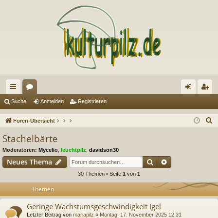
ch
or
n
eg
Suche
Anmelden
Registrieren
ne
en
m
ist
S
Foren-Übersicht
llz
el
rie
u
Stachelbärte
c
ug
de
re
Moderatoren:
Mycelio
,
leuchtpilz
,
davidson30
h
riff
n
n
Suche
Erweiterte Suc
Neues Thema
e
30 Themen • Seite
1
von
1
Themen
Geringe Wachstumsgeschwindigkeit Igel
Letzter Beitrag von
mariapilz
«
Montag, 17. November 2025 12:31