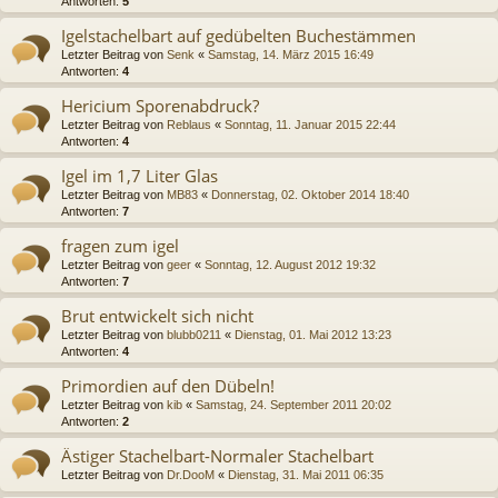
Antworten:
5
Igelstachelbart auf gedübelten Buchestämmen
Letzter Beitrag von
Senk
«
Samstag, 14. März 2015 16:49
Antworten:
4
Hericium Sporenabdruck?
Letzter Beitrag von
Reblaus
«
Sonntag, 11. Januar 2015 22:44
Antworten:
4
Igel im 1,7 Liter Glas
Letzter Beitrag von
MB83
«
Donnerstag, 02. Oktober 2014 18:40
Antworten:
7
fragen zum igel
Letzter Beitrag von
geer
«
Sonntag, 12. August 2012 19:32
Antworten:
7
Brut entwickelt sich nicht
Letzter Beitrag von
blubb0211
«
Dienstag, 01. Mai 2012 13:23
Antworten:
4
Primordien auf den Dübeln!
Letzter Beitrag von
kib
«
Samstag, 24. September 2011 20:02
Antworten:
2
Ästiger Stachelbart-Normaler Stachelbart
Letzter Beitrag von
Dr.DooM
«
Dienstag, 31. Mai 2011 06:35