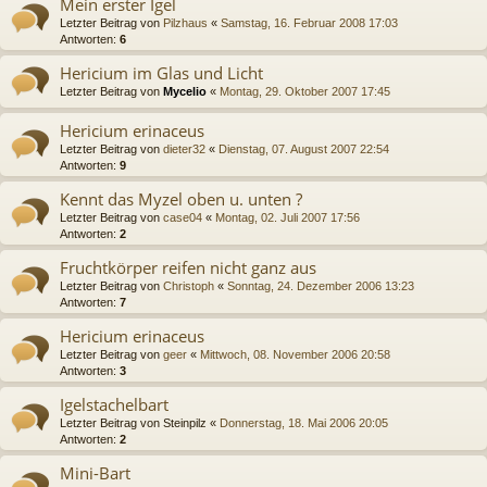
Mein erster Igel
Letzter Beitrag von
Pilzhaus
«
Samstag, 16. Februar 2008 17:03
Antworten:
6
Hericium im Glas und Licht
Letzter Beitrag von
Mycelio
«
Montag, 29. Oktober 2007 17:45
Hericium erinaceus
Letzter Beitrag von
dieter32
«
Dienstag, 07. August 2007 22:54
Antworten:
9
Kennt das Myzel oben u. unten ?
Letzter Beitrag von
case04
«
Montag, 02. Juli 2007 17:56
Antworten:
2
Fruchtkörper reifen nicht ganz aus
Letzter Beitrag von
Christoph
«
Sonntag, 24. Dezember 2006 13:23
Antworten:
7
Hericium erinaceus
Letzter Beitrag von
geer
«
Mittwoch, 08. November 2006 20:58
Antworten:
3
Igelstachelbart
Letzter Beitrag von
Steinpilz
«
Donnerstag, 18. Mai 2006 20:05
Antworten:
2
Mini-Bart