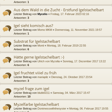
Antworten:
1
Aus dem Wald in die Zucht - Erstfund Igelstachelbart
Letzter Beitrag von
Mycelio
«
Freitag, 17. Februar 2023 02:16
Antworten:
3
Igel sieht komisch aus?
Letzter Beitrag von
Momo MKM
«
Donnerstag, 11. November 2021 19:57
Antworten:
1
Substrat für Igelstachelbart
Letzter Beitrag von
Monti
«
Montag, 18. Februar 2019 22:55
Antworten:
6
Hätte gerne Igelstachelbart :-)
Letzter Beitrag von
Ulrich von Myzelia
«
Sonntag, 17. Dezember 2017 13:22
Antworten:
6
Igel fruchtet viiiel zu früh
Letzter Beitrag von
mariapilz
«
Dienstag, 24. Oktober 2017 23:54
Antworten:
3
myzel frage zum igel
Letzter Beitrag von
blubb0211
«
Samstag, 04. März 2017 15:47
Antworten:
10
Myzelfarbe Igelstachelbart
Letzter Beitrag von
Dontmesswiththeoyster
«
Montag, 06. Februar 2017 19:55