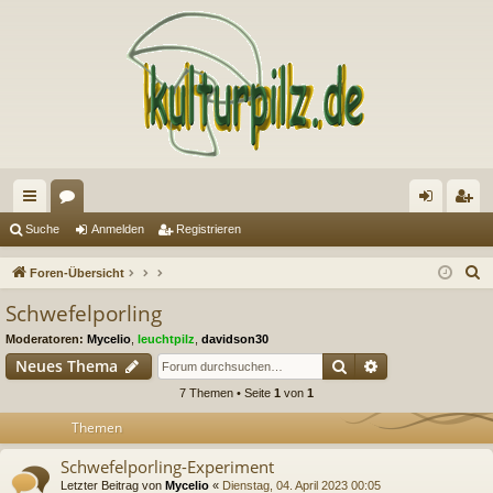
ch
or
n
eg
Suche
Anmelden
Registrieren
ne
en
m
ist
S
Foren-Übersicht
llz
el
rie
u
Schwefelporling
c
ug
de
re
Moderatoren:
Mycelio
,
leuchtpilz
,
davidson30
h
riff
n
n
Suche
Erweiterte Suc
Neues Thema
e
7 Themen • Seite
1
von
1
Themen
Schwefelporling-Experiment
Letzter Beitrag von
Mycelio
«
Dienstag, 04. April 2023 00:05