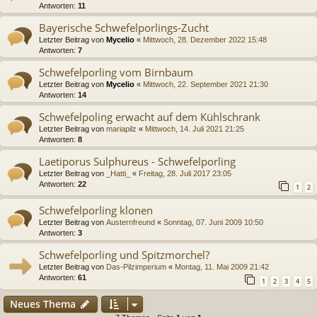
Antworten:
11
Bayerische Schwefelporlings-Zucht
Letzter Beitrag von
Mycelio
«
Mittwoch, 28. Dezember 2022 15:48
Antworten:
7
Schwefelporling vom Birnbaum
Letzter Beitrag von
Mycelio
«
Mittwoch, 22. September 2021 21:30
Antworten:
14
Schwefelpoling erwacht auf dem Kühlschrank
Letzter Beitrag von
mariapilz
«
Mittwoch, 14. Juli 2021 21:25
Antworten:
8
Laetiporus Sulphureus - Schwefelporling
Letzter Beitrag von
_Hatti_
«
Freitag, 28. Juli 2017 23:05
Antworten:
22
1
2
Schwefelporling klonen
Letzter Beitrag von
Austernfreund
«
Sonntag, 07. Juni 2009 10:50
Antworten:
3
Schwefelporling und Spitzmorchel?
Letzter Beitrag von
Das-Pilzimperium
«
Montag, 11. Mai 2009 21:42
Antworten:
61
1
2
3
4
5
Neues Thema