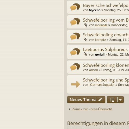
Bayerische Schwefelpor
von
Mycelio
» Sonntag, 25. Dez
Schwefelporling vom 
von
mariapilz
» Donnerstag, 
Schwefelpoling erwach
von
kornpilz
» Sonntag, 14. J
Laetiporus Sulphureus 
von
geriull
» Montag, 22. Ma
Schwefelporling klone
von
Adrian
» Freitag, 05. Juni 20
Schwefelporling und S
von
-German Juggalo-
» Sonntag
Neues Thema
Zurück zur Foren-Übersicht
Berechtigungen in diesem