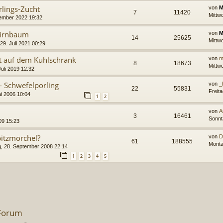
lings-Zucht
von
M
7
11420
Mittw
ember 2022 19:32
Birnbaum
von
M
14
25625
Mittw
29. Juli 2021 00:29
t auf dem Kühlschrank
von
m
8
18673
Mittwo
uli 2019 12:32
- Schwefelporling
von
_
22
55831
Freita
i 2006 10:04
1
2
n
von
A
3
16461
Sonnt
09 15:23
pitzmorchel?
von
D
61
188555
Monta
, 28. September 2008 22:14
1
2
3
4
5
 Forum