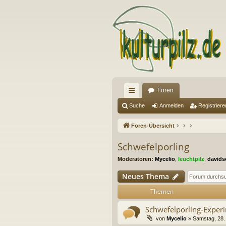
Foren
ch
Suche
Anmelden
Registriere
ne
Foren-Übersicht
llz
Schwefelporling
ug
Moderatoren:
Mycelio
,
leuchtpilz
,
davids
riff
Neues Thema
Themen
Schwefelporling-Exper
von
Mycelio
» Samstag, 28.