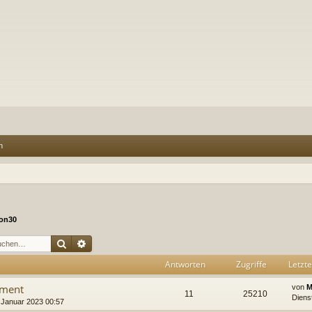
n
on30
Suche
Erweiterte Suche
Antworten
Zugriffe
Letzte
iment
von
M
11
25210
Dienst
 Januar 2023 00:57