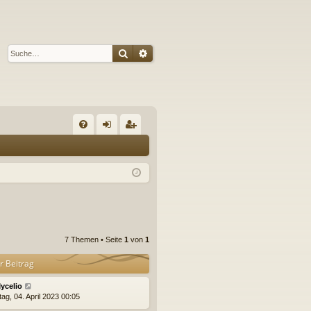
Suche
Erweiterte Suche
S
FA
n
eg
Q
m
ist
el
rie
de
re
n
n
7 Themen • Seite
1
von
1
r Beitrag
ycelio
ag, 04. April 2023 00:05