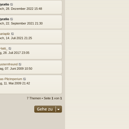
ycelio
och, 28. Dezember 2022 15:48
ycelio
och, 22. September 2021 21:30
ariapilz
ch, 14. Juli 2021 21:25
Hatti_
g, 28. Juli 2017 23:05
usternfreund
ag, 07. Juni 2009 10:50
as-Pilzimperium
g, 11. Mai 2009 21:42
7 Themen • Seite
1
von
1
Gehe zu