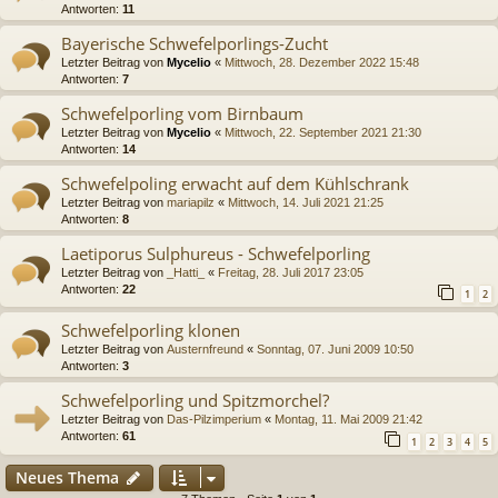
Antworten:
11
Bayerische Schwefelporlings-Zucht
Letzter Beitrag von
Mycelio
«
Mittwoch, 28. Dezember 2022 15:48
Antworten:
7
Schwefelporling vom Birnbaum
Letzter Beitrag von
Mycelio
«
Mittwoch, 22. September 2021 21:30
Antworten:
14
Schwefelpoling erwacht auf dem Kühlschrank
Letzter Beitrag von
mariapilz
«
Mittwoch, 14. Juli 2021 21:25
Antworten:
8
Laetiporus Sulphureus - Schwefelporling
Letzter Beitrag von
_Hatti_
«
Freitag, 28. Juli 2017 23:05
Antworten:
22
1
2
Schwefelporling klonen
Letzter Beitrag von
Austernfreund
«
Sonntag, 07. Juni 2009 10:50
Antworten:
3
Schwefelporling und Spitzmorchel?
Letzter Beitrag von
Das-Pilzimperium
«
Montag, 11. Mai 2009 21:42
Antworten:
61
1
2
3
4
5
Neues Thema