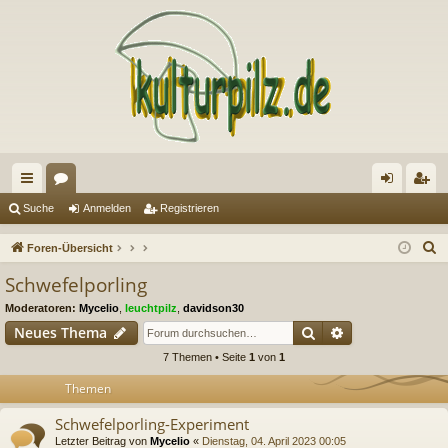
ch
or
n
eg
Suche
Anmelden
Registrieren
ne
en
m
ist
S
Foren-Übersicht
llz
el
rie
u
Schwefelporling
c
ug
de
re
Moderatoren:
Mycelio
,
leuchtpilz
,
davidson30
h
riff
n
n
Suche
Erweiterte Suc
Neues Thema
e
7 Themen • Seite
1
von
1
Themen
Schwefelporling-Experiment
Letzter Beitrag von
Mycelio
«
Dienstag, 04. April 2023 00:05