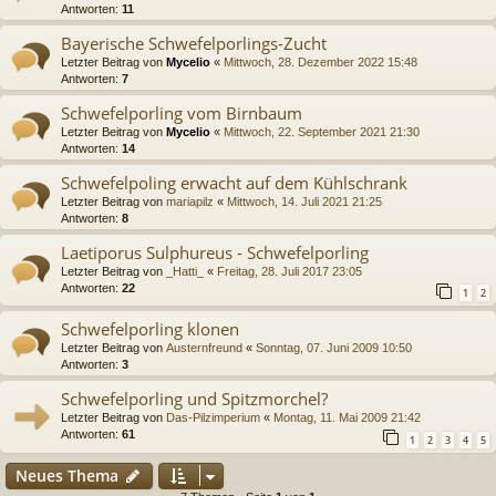
Antworten:
11
Bayerische Schwefelporlings-Zucht
Letzter Beitrag von
Mycelio
«
Mittwoch, 28. Dezember 2022 15:48
Antworten:
7
Schwefelporling vom Birnbaum
Letzter Beitrag von
Mycelio
«
Mittwoch, 22. September 2021 21:30
Antworten:
14
Schwefelpoling erwacht auf dem Kühlschrank
Letzter Beitrag von
mariapilz
«
Mittwoch, 14. Juli 2021 21:25
Antworten:
8
Laetiporus Sulphureus - Schwefelporling
Letzter Beitrag von
_Hatti_
«
Freitag, 28. Juli 2017 23:05
Antworten:
22
1
2
Schwefelporling klonen
Letzter Beitrag von
Austernfreund
«
Sonntag, 07. Juni 2009 10:50
Antworten:
3
Schwefelporling und Spitzmorchel?
Letzter Beitrag von
Das-Pilzimperium
«
Montag, 11. Mai 2009 21:42
Antworten:
61
1
2
3
4
5
Neues Thema