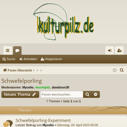
ch
or
n
eg
Suche
Anmelden
Registrieren
ne
en
m
ist
S
Foren-Übersicht
llz
el
rie
u
Schwefelporling
c
ug
de
re
Moderatoren:
Mycelio
,
leuchtpilz
,
davidson30
h
riff
n
n
Suche
Erweiterte Suc
Neues Thema
e
7 Themen • Seite
1
von
1
Themen
Schwefelporling-Experiment
Letzter Beitrag von
Mycelio
«
Dienstag, 04. April 2023 00:05