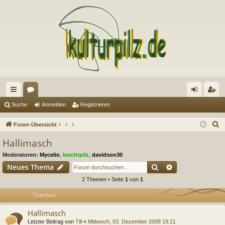
ch
or
n
eg
Suche
Anmelden
Registrieren
ne
en
m
ist
S
Foren-Übersicht
llz
el
rie
u
Hallimasch
c
ug
de
re
Moderatoren:
Mycelio
,
leuchtpilz
,
davidson30
h
riff
n
n
Suche
Erweiterte Suc
Neues Thema
e
2 Themen • Seite
1
von
1
Themen
Hallimasch
Letzter Beitrag von
Till
«
Mittwoch, 03. Dezember 2008 19:21