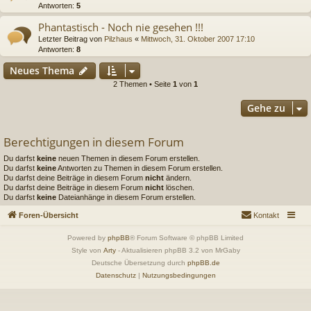
Antworten:
5
Phantastisch - Noch nie gesehen !!!
Letzter Beitrag von
Pilzhaus
«
Mittwoch, 31. Oktober 2007 17:10
Antworten:
8
Neues Thema
2 Themen • Seite
1
von
1
Gehe zu
Berechtigungen in diesem Forum
Du darfst
keine
neuen Themen in diesem Forum erstellen.
Du darfst
keine
Antworten zu Themen in diesem Forum erstellen.
Du darfst deine Beiträge in diesem Forum
nicht
ändern.
Du darfst deine Beiträge in diesem Forum
nicht
löschen.
Du darfst
keine
Dateianhänge in diesem Forum erstellen.
Foren-Übersicht
Kontakt
Powered by
phpBB
® Forum Software © phpBB Limited
Style von
Arty
- Aktualisieren phpBB 3.2 von MrGaby
Deutsche Übersetzung durch
phpBB.de
Datenschutz
|
Nutzungsbedingungen