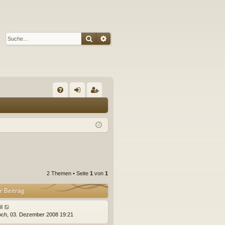
Suche
Erweiterte Suche
S
FA
n
eg
Q
m
ist
el
rie
de
re
n
n
2 Themen • Seite
1
von
1
r Beitrag
ll
och, 03. Dezember 2008 19:21