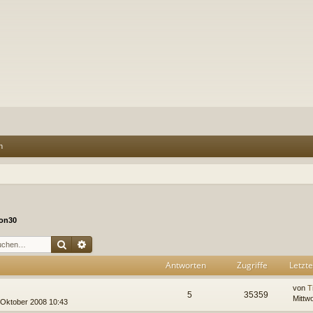
n
on30
Suche
Erweiterte Suche
Antworten
Zugriffe
Letzte
von
Ti
5
35359
Mittw
. Oktober 2008 10:43