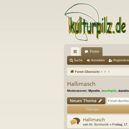
Foren
ch
Suche
Anmelden
Registriere
ne
Foren-Übersicht
llz
Hallimasch
ug
Moderatoren:
Mycelio
,
leuchtpilz
,
davids
riff
Neues Thema
Themen
Hallimasch
von
Mr. Bombastik
» Freitag, 17