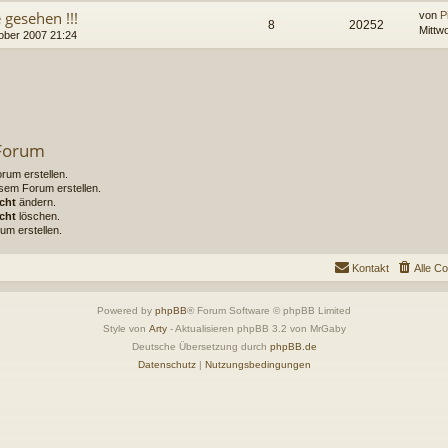
 gesehen !!!
von
P
8
20252
Mittw
ober 2007 21:24
 Forum
um erstellen.
sem Forum erstellen.
cht
ändern.
cht
löschen.
um erstellen.
Kontakt
Alle C
Powered by
phpBB
® Forum Software © phpBB Limited
Style von
Arty
- Aktualisieren phpBB 3.2 von MrGaby
Deutsche Übersetzung durch
phpBB.de
Datenschutz
|
Nutzungsbedingungen