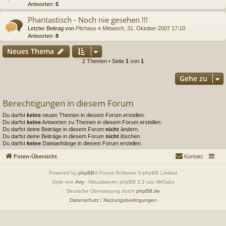
Antworten:
5
Phantastisch - Noch nie gesehen !!!
Letzter Beitrag von
Pilzhaus
«
Mittwoch, 31. Oktober 2007 17:10
Antworten:
8
Neues Thema
2 Themen • Seite
1
von
1
Gehe zu
Berechtigungen in diesem Forum
Du darfst
keine
neuen Themen in diesem Forum erstellen.
Du darfst
keine
Antworten zu Themen in diesem Forum erstellen.
Du darfst deine Beiträge in diesem Forum
nicht
ändern.
Du darfst deine Beiträge in diesem Forum
nicht
löschen.
Du darfst
keine
Dateianhänge in diesem Forum erstellen.
Foren-Übersicht
Kontakt
Powered by
phpBB
® Forum Software © phpBB Limited
Style von
Arty
- Aktualisieren phpBB 3.2 von MrGaby
Deutsche Übersetzung durch
phpBB.de
Datenschutz
|
Nutzungsbedingungen