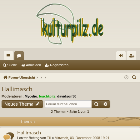
ch
or
n
eg
Suche
Anmelden
Registrieren
ne
en
m
ist
S
Foren-Übersicht
llz
el
rie
u
Hallimasch
c
ug
de
re
Moderatoren:
Mycelio
,
leuchtpilz
,
davidson30
h
riff
n
n
Suche
Erweiterte Suc
Neues Thema
e
2 Themen • Seite
1
von
1
Themen
Hallimasch
Letzter Beitrag von
Till
«
Mittwoch, 03. Dezember 2008 19:21