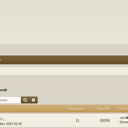
n
on30
Suche
Erweiterte Suche
Antworten
Zugriffe
Letzte
n...
von
M
11
20058
Donne
März 2023 02:28