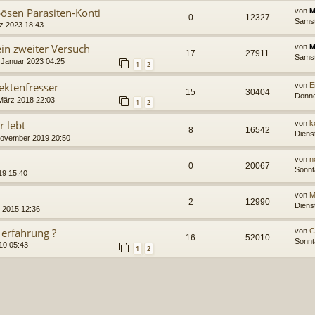
ösen Parasiten-Konti
von
M
0
12327
Samst
z 2023 18:43
ein zweiter Versuch
von
M
17
27911
Samst
 Januar 2023 04:25
1
2
ektenfresser
von
E
15
30404
Donne
März 2018 22:03
1
2
 lebt
von
k
8
16542
Diens
November 2019 20:50
von
n
0
20067
Sonnt
19 15:40
von
M
2
12990
Diens
i 2015 12:36
erfahrung ?
von
C
16
52010
Sonnt
10 05:43
1
2