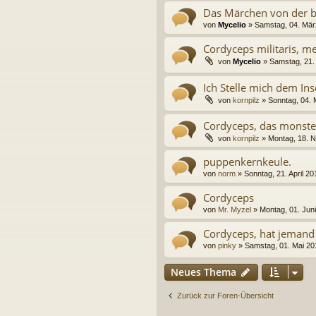
Das Märchen von der b
von
Mycelio
» Samstag, 04. Mär
Cordyceps militaris, m
von
Mycelio
» Samstag, 21.
Ich Stelle mich dem Ins
von
kornpilz
» Sonntag, 04. 
Cordyceps, das monster
von
kornpilz
» Montag, 18. 
puppenkernkeule.
von
norm
» Sonntag, 21. April 20
Cordyceps
von
Mr. Myzel
» Montag, 01. Jun
Cordyceps, hat jemand 
von
pinky
» Samstag, 01. Mai 20
Neues Thema
Zurück zur Foren-Übersicht