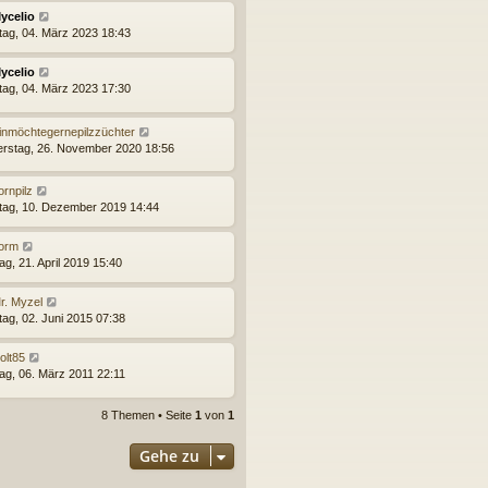
ycelio
ag, 04. März 2023 18:43
ycelio
ag, 04. März 2023 17:30
inmöchtegernepilzzüchter
rstag, 26. November 2020 18:56
ornpilz
tag, 10. Dezember 2019 14:44
orm
ag, 21. April 2019 15:40
r. Myzel
tag, 02. Juni 2015 07:38
olt85
ag, 06. März 2011 22:11
8 Themen • Seite
1
von
1
Gehe zu