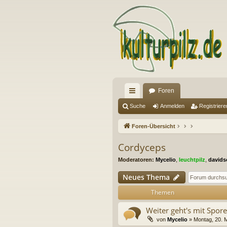
Foren
ch
Suche
Anmelden
Registriere
ne
Foren-Übersicht
llz
Cordyceps
ug
Moderatoren:
Mycelio
,
leuchtpilz
,
davids
riff
Neues Thema
Themen
Weiter geht's mit Spore
von
Mycelio
» Montag, 20. 