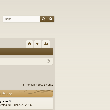
Suche
Erweiterte Suche
S
FA
n
eg
Q
m
ist
el
rie
de
re
n
n
8 Themen • Seite
1
von
1
r Beitrag
ycelio
rstag, 01. Juni 2023 22:26