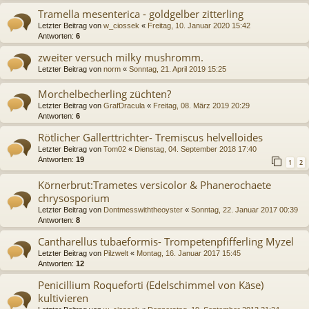
Tramella mesenterica - goldgelber zitterling
Letzter Beitrag von
w_ciossek
«
Freitag, 10. Januar 2020 15:42
Antworten:
6
zweiter versuch milky mushromm.
Letzter Beitrag von
norm
«
Sonntag, 21. April 2019 15:25
Morchelbecherling züchten?
Letzter Beitrag von
GrafDracula
«
Freitag, 08. März 2019 20:29
Antworten:
6
Rötlicher Gallerttrichter- Tremiscus helvelloides
Letzter Beitrag von
Tom02
«
Dienstag, 04. September 2018 17:40
Antworten:
19
1
2
Körnerbrut:Trametes versicolor & Phanerochaete
chrysosporium
Letzter Beitrag von
Dontmesswiththeoyster
«
Sonntag, 22. Januar 2017 00:39
Antworten:
8
Cantharellus tubaeformis- Trompetenpfifferling Myzel
Letzter Beitrag von
Pilzwelt
«
Montag, 16. Januar 2017 15:45
Antworten:
12
Penicillium Roqueforti (Edelschimmel von Käse)
kultivieren