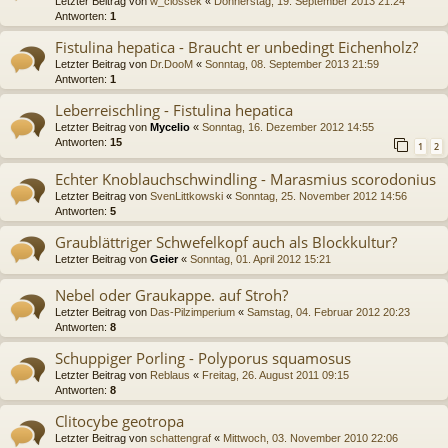
Letzter Beitrag von
w_ciossek
«
Donnerstag, 19. September 2013 21:24
Antworten:
1
Fistulina hepatica - Braucht er unbedingt Eichenholz?
Letzter Beitrag von
Dr.DooM
«
Sonntag, 08. September 2013 21:59
Antworten:
1
Leberreischling - Fistulina hepatica
Letzter Beitrag von
Mycelio
«
Sonntag, 16. Dezember 2012 14:55
Antworten:
15
1
2
Echter Knoblauchschwindling - Marasmius scorodonius
Letzter Beitrag von
SvenLittkowski
«
Sonntag, 25. November 2012 14:56
Antworten:
5
Graublättriger Schwefelkopf auch als Blockkultur?
Letzter Beitrag von
Geier
«
Sonntag, 01. April 2012 15:21
Nebel oder Graukappe. auf Stroh?
Letzter Beitrag von
Das-Pilzimperium
«
Samstag, 04. Februar 2012 20:23
Antworten:
8
Schuppiger Porling - Polyporus squamosus
Letzter Beitrag von
Reblaus
«
Freitag, 26. August 2011 09:15
Antworten:
8
Clitocybe geotropa
Letzter Beitrag von
schattengraf
«
Mittwoch, 03. November 2010 22:06