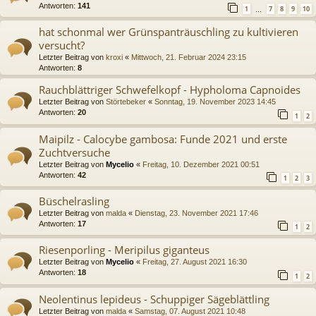
Antworten:
141
1
7
8
9
10
…
hat schonmal wer Grünspanträuschling zu kultivieren
versucht?
Letzter Beitrag von
kroxi
«
Mittwoch, 21. Februar 2024 23:15
Antworten:
8
Rauchblättriger Schwefelkopf - Hypholoma Capnoides
Letzter Beitrag von
Störtebeker
«
Sonntag, 19. November 2023 14:45
Antworten:
20
1
2
Maipilz - Calocybe gambosa: Funde 2021 und erste
Zuchtversuche
Letzter Beitrag von
Mycelio
«
Freitag, 10. Dezember 2021 00:51
Antworten:
42
1
2
3
Büschelrasling
Letzter Beitrag von
malda
«
Dienstag, 23. November 2021 17:46
Antworten:
17
1
2
Riesenporling - Meripilus giganteus
Letzter Beitrag von
Mycelio
«
Freitag, 27. August 2021 16:30
Antworten:
18
1
2
Neolentinus lepideus - Schuppiger Sägeblättling
Letzter Beitrag von
malda
«
Samstag, 07. August 2021 10:48