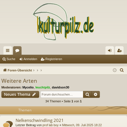
ch
or
n
eg
Suche
Anmelden
Registrieren
ne
en
m
ist
S
Foren-Übersicht
llz
el
rie
u
Weitere Arten
c
ug
de
re
Moderatoren:
Mycelio
,
leuchtpilz
,
davidson30
h
riff
n
n
Suche
Erweiterte Suc
Neues Thema
e
34 Themen • Seite
1
von
1
Themen
Nelkenschwindling 2021
Letzter Beitrag von
prof lab boy
«
Mittwoch, 09. Juli 2025 18:22