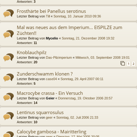
Antworten:
3
Frosthärte bei Panellus serotinus
Letzter Beitrag von
Till
«
Sonntag, 10. Januar 2010 09:36
Mal was neues aus dem Imperium... EISPILZE zum
Züchten!!
Letzter Beitrag von
Mycelio
«
Sonntag, 21. Dezember 2008 19:32
Antworten:
11
Knoblauchpilz
Letzter Beitrag von
Das-Pilzimperium
«
Mittwoch, 03. September 2008 19:01
Antworten:
20
1
2
Zunderschwamm klonen ?
Letzter Beitrag von
case04
«
Sonntag, 29. April 2007 00:11
Antworten:
5
Macrocybe crassa - Ein Versuch
Letzter Beitrag von
Geier
«
Donnerstag, 19. Oktober 2006 20:57
Antworten:
14
Lentinus squarrosulus
Letzter Beitrag von
geer
«
Sonntag, 02. Juli 2006 21:33
Antworten:
10
Calocybe gambosa - Mairitterling
Letzter Beitrag von
geer
«
Dienstag, 17. Mai 2005 20:05