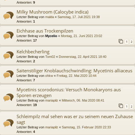
Antworten:
9
Milky Mushroom (Calocybe indica)
Letzter Beitrag von
malda
«
Samstag, 17. Juli 2021 19:38
Antworten:
1
Eichhase aus Trockenpilzen
Letzter Beitrag von
Mycelio
«
Montag, 21. Juni 2021 23:02
Antworten:
17
1
2
Kelchbecherling
Letzter Beitrag von
Tom02
«
Donnerstag, 22. April 2021 18:40
Antworten:
2
Saitenstiliger Knoblauchschwindling: Mycetinis alliaceus
Letzter Beitrag von
ohkw
«
Freitag, 22. Mai 2020 10:44
Antworten:
7
Mycetinis scorodonius: Versuch Monokaryons aus
Sporen erzeugen
Letzter Beitrag von
mariapilz
«
Mittwoch, 06. Mai 2020 08:41
Antworten:
19
1
2
Schleimpilz mal sehen was er zu seinem neuen Zuhause
sagt
Letzter Beitrag von
mariapilz
«
Samstag, 15. Februar 2020 22:33
Antworten:
4