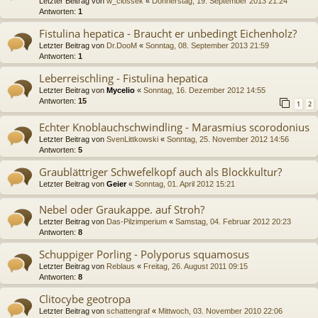
Letzter Beitrag von
w_ciossek
«
Donnerstag, 19. September 2013 21:24
Antworten:
1
Fistulina hepatica - Braucht er unbedingt Eichenholz?
Letzter Beitrag von
Dr.DooM
«
Sonntag, 08. September 2013 21:59
Antworten:
1
Leberreischling - Fistulina hepatica
Letzter Beitrag von
Mycelio
«
Sonntag, 16. Dezember 2012 14:55
Antworten:
15
1
2
Echter Knoblauchschwindling - Marasmius scorodonius
Letzter Beitrag von
SvenLittkowski
«
Sonntag, 25. November 2012 14:56
Antworten:
5
Graublättriger Schwefelkopf auch als Blockkultur?
Letzter Beitrag von
Geier
«
Sonntag, 01. April 2012 15:21
Nebel oder Graukappe. auf Stroh?
Letzter Beitrag von
Das-Pilzimperium
«
Samstag, 04. Februar 2012 20:23
Antworten:
8
Schuppiger Porling - Polyporus squamosus
Letzter Beitrag von
Reblaus
«
Freitag, 26. August 2011 09:15
Antworten:
8
Clitocybe geotropa
Letzter Beitrag von
schattengraf
«
Mittwoch, 03. November 2010 22:06