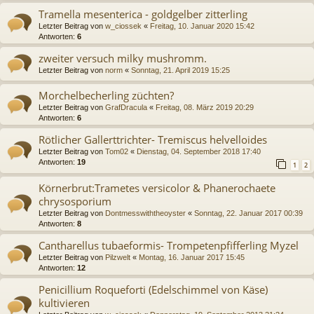
Tramella mesenterica - goldgelber zitterling
Letzter Beitrag von
w_ciossek
«
Freitag, 10. Januar 2020 15:42
Antworten:
6
zweiter versuch milky mushromm.
Letzter Beitrag von
norm
«
Sonntag, 21. April 2019 15:25
Morchelbecherling züchten?
Letzter Beitrag von
GrafDracula
«
Freitag, 08. März 2019 20:29
Antworten:
6
Rötlicher Gallerttrichter- Tremiscus helvelloides
Letzter Beitrag von
Tom02
«
Dienstag, 04. September 2018 17:40
Antworten:
19
1
2
Körnerbrut:Trametes versicolor & Phanerochaete
chrysosporium
Letzter Beitrag von
Dontmesswiththeoyster
«
Sonntag, 22. Januar 2017 00:39
Antworten:
8
Cantharellus tubaeformis- Trompetenpfifferling Myzel
Letzter Beitrag von
Pilzwelt
«
Montag, 16. Januar 2017 15:45
Antworten:
12
Penicillium Roqueforti (Edelschimmel von Käse)
kultivieren