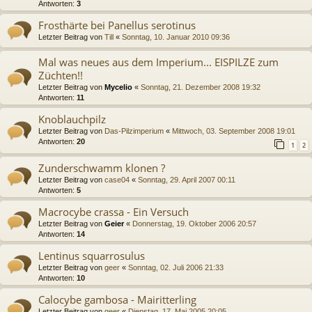
Antworten:
3
Frosthärte bei Panellus serotinus
Letzter Beitrag von
Till
«
Sonntag, 10. Januar 2010 09:36
Mal was neues aus dem Imperium... EISPILZE zum
Züchten!!
Letzter Beitrag von
Mycelio
«
Sonntag, 21. Dezember 2008 19:32
Antworten:
11
Knoblauchpilz
Letzter Beitrag von
Das-Pilzimperium
«
Mittwoch, 03. September 2008 19:01
Antworten:
20
1
2
Zunderschwamm klonen ?
Letzter Beitrag von
case04
«
Sonntag, 29. April 2007 00:11
Antworten:
5
Macrocybe crassa - Ein Versuch
Letzter Beitrag von
Geier
«
Donnerstag, 19. Oktober 2006 20:57
Antworten:
14
Lentinus squarrosulus
Letzter Beitrag von
geer
«
Sonntag, 02. Juli 2006 21:33
Antworten:
10
Calocybe gambosa - Mairitterling
Letzter Beitrag von
geer
«
Dienstag, 17. Mai 2005 20:05