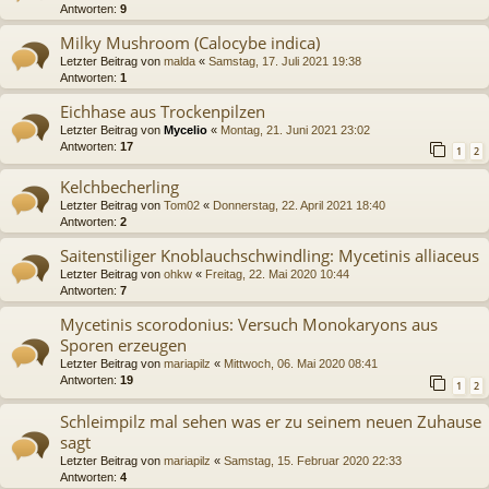
Antworten:
9
Milky Mushroom (Calocybe indica)
Letzter Beitrag von
malda
«
Samstag, 17. Juli 2021 19:38
Antworten:
1
Eichhase aus Trockenpilzen
Letzter Beitrag von
Mycelio
«
Montag, 21. Juni 2021 23:02
Antworten:
17
1
2
Kelchbecherling
Letzter Beitrag von
Tom02
«
Donnerstag, 22. April 2021 18:40
Antworten:
2
Saitenstiliger Knoblauchschwindling: Mycetinis alliaceus
Letzter Beitrag von
ohkw
«
Freitag, 22. Mai 2020 10:44
Antworten:
7
Mycetinis scorodonius: Versuch Monokaryons aus
Sporen erzeugen
Letzter Beitrag von
mariapilz
«
Mittwoch, 06. Mai 2020 08:41
Antworten:
19
1
2
Schleimpilz mal sehen was er zu seinem neuen Zuhause
sagt
Letzter Beitrag von
mariapilz
«
Samstag, 15. Februar 2020 22:33
Antworten:
4