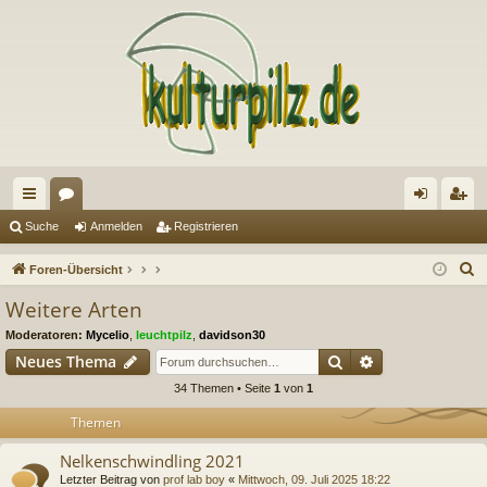
ch
or
n
eg
Suche
Anmelden
Registrieren
ne
en
m
ist
S
Foren-Übersicht
llz
el
rie
u
Weitere Arten
c
ug
de
re
Moderatoren:
Mycelio
,
leuchtpilz
,
davidson30
h
riff
n
n
Suche
Erweiterte Suc
Neues Thema
e
34 Themen • Seite
1
von
1
Themen
Nelkenschwindling 2021
Letzter Beitrag von
prof lab boy
«
Mittwoch, 09. Juli 2025 18:22