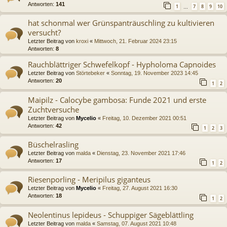
Antworten:
141
1
7
8
9
10
…
hat schonmal wer Grünspanträuschling zu kultivieren
versucht?
Letzter Beitrag von
kroxi
«
Mittwoch, 21. Februar 2024 23:15
Antworten:
8
Rauchblättriger Schwefelkopf - Hypholoma Capnoides
Letzter Beitrag von
Störtebeker
«
Sonntag, 19. November 2023 14:45
Antworten:
20
1
2
Maipilz - Calocybe gambosa: Funde 2021 und erste
Zuchtversuche
Letzter Beitrag von
Mycelio
«
Freitag, 10. Dezember 2021 00:51
Antworten:
42
1
2
3
Büschelrasling
Letzter Beitrag von
malda
«
Dienstag, 23. November 2021 17:46
Antworten:
17
1
2
Riesenporling - Meripilus giganteus
Letzter Beitrag von
Mycelio
«
Freitag, 27. August 2021 16:30
Antworten:
18
1
2
Neolentinus lepideus - Schuppiger Sägeblättling
Letzter Beitrag von
malda
«
Samstag, 07. August 2021 10:48