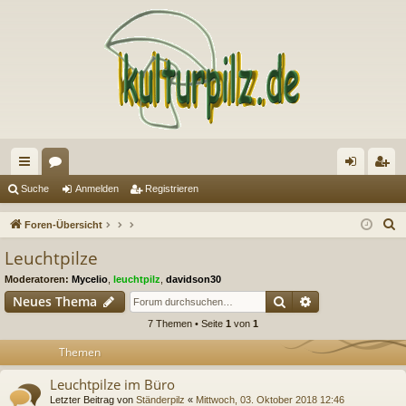
ch
or
n
eg
Suche
Anmelden
Registrieren
ne
en
m
ist
S
Foren-Übersicht
llz
el
rie
u
Leuchtpilze
c
ug
de
re
Moderatoren:
Mycelio
,
leuchtpilz
,
davidson30
h
riff
n
n
Suche
Erweiterte Suc
Neues Thema
e
7 Themen • Seite
1
von
1
Themen
Leuchtpilze im Büro
Letzter Beitrag von
Ständerpilz
«
Mittwoch, 03. Oktober 2018 12:46