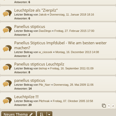
Antworten:
6
Leuchtpilze als "Zierpilz"
Letzter Beitrag von
Jakob
«
Donnerstag, 11. Januar 2018 18:16
Antworten:
6
Panellus stipticus
Letzter Beitrag von
DasDingo
«
Freitag, 27. Februar 2015 17:00
Antworten:
2
Panellus Stipticus Impfdübel - Wie am besten weiter
machen?
Letzter Beitrag von
w_ciossek
«
Montag, 16. Dezember 2013 14:08
Antworten:
2
Panellus stipticus Leuchtpilz
Letzter Beitrag von
bishop
«
Freitag, 16. September 2011 01:09
Antworten:
8
panellus stipticus
Letzter Beitrag von
Pilz_Narr
«
Donnerstag, 28. Mai 2009 11:06
Antworten:
14
Leuchtpilze !!!
Letzter Beitrag von
Pilzfreak
«
Freitag, 07. Oktober 2005 10:58
Antworten:
20
1
2
Neues Thema