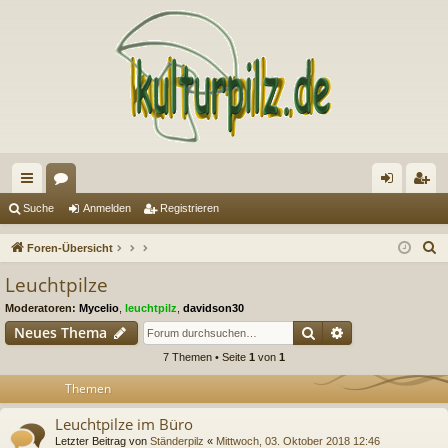
ch
or
n
eg
Suche
Anmelden
Registrieren
ne
en
m
ist
S
Foren-Übersicht
llz
el
rie
u
Leuchtpilze
c
ug
de
re
Moderatoren:
Mycelio
,
leuchtpilz
,
davidson30
h
riff
n
n
Suche
Erweiterte Suc
Neues Thema
e
7 Themen • Seite
1
von
1
Themen
Leuchtpilze im Büro
Letzter Beitrag von
Ständerpilz
«
Mittwoch, 03. Oktober 2018 12:46