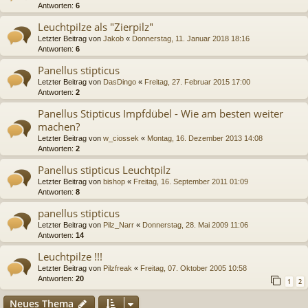
Antworten:
6
Leuchtpilze als "Zierpilz"
Letzter Beitrag von
Jakob
«
Donnerstag, 11. Januar 2018 18:16
Antworten:
6
Panellus stipticus
Letzter Beitrag von
DasDingo
«
Freitag, 27. Februar 2015 17:00
Antworten:
2
Panellus Stipticus Impfdübel - Wie am besten weiter
machen?
Letzter Beitrag von
w_ciossek
«
Montag, 16. Dezember 2013 14:08
Antworten:
2
Panellus stipticus Leuchtpilz
Letzter Beitrag von
bishop
«
Freitag, 16. September 2011 01:09
Antworten:
8
panellus stipticus
Letzter Beitrag von
Pilz_Narr
«
Donnerstag, 28. Mai 2009 11:06
Antworten:
14
Leuchtpilze !!!
Letzter Beitrag von
Pilzfreak
«
Freitag, 07. Oktober 2005 10:58
Antworten:
20
1
2
Neues Thema