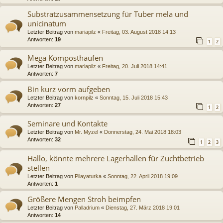
Substratzusammensetzung für Tuber mela und
unicinatum
Letzter Beitrag von
mariapilz
«
Freitag, 03. August 2018 14:13
Antworten:
19
1
2
Mega Komposthaufen
Letzter Beitrag von
mariapilz
«
Freitag, 20. Juli 2018 14:41
Antworten:
7
Bin kurz vorm aufgeben
Letzter Beitrag von
kornpilz
«
Sonntag, 15. Juli 2018 15:43
Antworten:
27
1
2
Seminare und Kontakte
Letzter Beitrag von
Mr. Myzel
«
Donnerstag, 24. Mai 2018 18:03
Antworten:
32
1
2
3
Hallo, könnte mehrere Lagerhallen für Zuchtbetrieb
stellen
Letzter Beitrag von
Pilayaturka
«
Sonntag, 22. April 2018 19:09
Antworten:
1
Größere Mengen Stroh beimpfen
Letzter Beitrag von
Palladrium
«
Dienstag, 27. März 2018 19:01
Antworten:
14