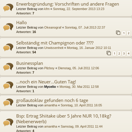
Erwerbsgründung: Vorschriften und andere Fragen
Letzter Beitrag von
kfm
«
Sonntag, 22. September 2013 13:23
Antworten:
7
Hallo
Letzter Beitrag von
Okeanograf
«
Sonntag, 07. Juli 2013 22:37
Antworten:
16
1
2
Selbständig mit Champignon oder ????
Letzter Beitrag von
Unwissenheit
«
Montag, 16. Januar 2012 10:11
Antworten:
54
1
2
3
4
Businessplan
Letzter Beitrag von
Pilzboy
«
Dienstag, 05. Juli 2011 12:06
Antworten:
7
...noch ein Neuer...Guten Tag!
Letzter Beitrag von
Mycelio
«
Montag, 30. Mai 2011 12:58
Antworten:
1
großautoklav gefunden noch 6 tage
Letzter Beitrag von
amanitha
«
Sonntag, 10. April 2011 16:05
Bsp: Ertrag Shiitake über 5 Jahre NUR 10,18kg?
(Nebenerwerb)
Letzter Beitrag von
amanitha
«
Samstag, 09. April 2011 11:44
Antworten:
4