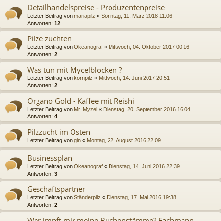
Detailhandelspreise - Produzentenpreise
Letzter Beitrag von
mariapilz
«
Sonntag, 11. März 2018 11:06
Antworten:
12
Pilze züchten
Letzter Beitrag von
Okeanograf
«
Mittwoch, 04. Oktober 2017 00:16
Antworten:
2
Was tun mit Mycelblöcken ?
Letzter Beitrag von
kornpilz
«
Mittwoch, 14. Juni 2017 20:51
Antworten:
2
Organo Gold - Kaffee mit Reishi
Letzter Beitrag von
Mr. Myzel
«
Dienstag, 20. September 2016 16:04
Antworten:
4
Pilzzucht im Osten
Letzter Beitrag von
gin
«
Montag, 22. August 2016 22:09
Businessplan
Letzter Beitrag von
Okeanograf
«
Dienstag, 14. Juni 2016 22:39
Antworten:
3
Geschäftspartner
Letzter Beitrag von
Ständerpilz
«
Dienstag, 17. Mai 2016 19:38
Antworten:
2
Wer impft mir meine Buchenstämme? Fachmann