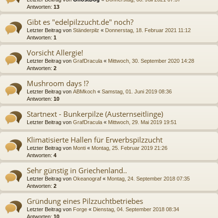
Antworten:
13
Gibt es "edelpilzzucht.de" noch?
Letzter Beitrag von
Ständerpilz
«
Donnerstag, 18. Februar 2021 11:12
Antworten:
1
Vorsicht Allergie!
Letzter Beitrag von
GrafDracula
«
Mittwoch, 30. September 2020 14:28
Antworten:
2
Mushroom days !?
Letzter Beitrag von
ABMkoch
«
Samstag, 01. Juni 2019 08:36
Antworten:
10
Startnext - Bunkerpilze (Austernseitlinge)
Letzter Beitrag von
GrafDracula
«
Mittwoch, 29. Mai 2019 19:51
Klimatisierte Hallen für Erwerbspilzzucht
Letzter Beitrag von
Monti
«
Montag, 25. Februar 2019 21:26
Antworten:
4
Sehr günstig in Griechenland..
Letzter Beitrag von
Okeanograf
«
Montag, 24. September 2018 07:35
Antworten:
2
Gründung eines Pilzzuchtbetriebes
Letzter Beitrag von
Forge
«
Dienstag, 04. September 2018 08:34
Antworten:
10