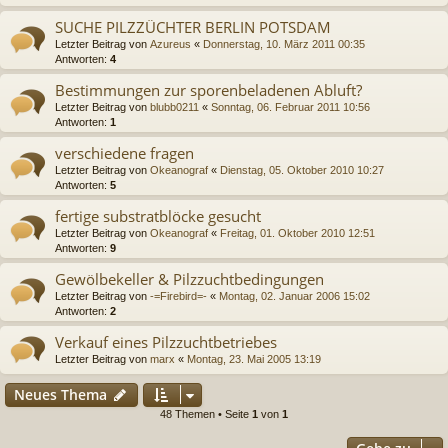
SUCHE PILZZÜCHTER BERLIN POTSDAM
Letzter Beitrag von
Azureus
«
Donnerstag, 10. März 2011 00:35
Antworten:
4
Bestimmungen zur sporenbeladenen Abluft?
Letzter Beitrag von
blubb0211
«
Sonntag, 06. Februar 2011 10:56
Antworten:
1
verschiedene fragen
Letzter Beitrag von
Okeanograf
«
Dienstag, 05. Oktober 2010 10:27
Antworten:
5
fertige substratblöcke gesucht
Letzter Beitrag von
Okeanograf
«
Freitag, 01. Oktober 2010 12:51
Antworten:
9
Gewölbekeller & Pilzzuchtbedingungen
Letzter Beitrag von
-=Firebird=-
«
Montag, 02. Januar 2006 15:02
Antworten:
2
Verkauf eines Pilzzuchtbetriebes
Letzter Beitrag von
marx
«
Montag, 23. Mai 2005 13:19
Neues Thema
48 Themen • Seite
1
von
1