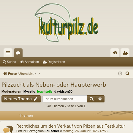
ch
or
n
eg
Suche
Anmelden
Registrieren
ne
en
m
ist
S
Foren-Übersicht
llz
el
rie
u
Pilzzucht als Neben- oder Haupterwerb
c
ug
de
re
Moderatoren:
Mycelio
,
leuchtpilz
,
davidson30
h
riff
n
n
Suche
Erweiterte Suc
Neues Thema
e
48 Themen • Seite
1
von
1
Themen
Rechtliches um den Verkauf von Pilzen aus Testkultur
Letzter Beitrag von
Lauscher
«
Montag, 26. Januar 2026 12:53