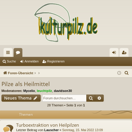
ch
or
n
eg
Suche
Anmelden
Registrieren
ne
en
m
ist
S
Foren-Übersicht
llz
el
rie
u
Pilze als Heilmittel
c
ug
de
re
Moderatoren:
Mycelio
,
leuchtpilz
,
davidson30
h
riff
n
n
Suche
Erweiterte Suc
Neues Thema
e
28 Themen • Seite
1
von
1
Themen
Turboextraktion von Heilpilzen
Letzter Beitrag von
Lauscher
«
Sonntag, 15. Mai 2022 13:09