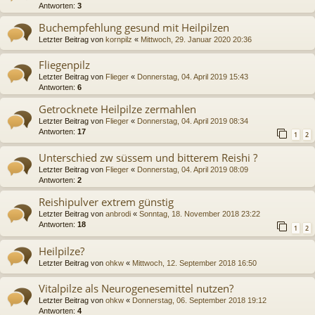
Antworten:
3
Buchempfehlung gesund mit Heilpilzen
Letzter Beitrag von
kornpilz
«
Mittwoch, 29. Januar 2020 20:36
Fliegenpilz
Letzter Beitrag von
Flieger
«
Donnerstag, 04. April 2019 15:43
Antworten:
6
Getrocknete Heilpilze zermahlen
Letzter Beitrag von
Flieger
«
Donnerstag, 04. April 2019 08:34
Antworten:
17
1
2
Unterschied zw süssem und bitterem Reishi ?
Letzter Beitrag von
Flieger
«
Donnerstag, 04. April 2019 08:09
Antworten:
2
Reishipulver extrem günstig
Letzter Beitrag von
anbrodi
«
Sonntag, 18. November 2018 23:22
Antworten:
18
1
2
Heilpilze?
Letzter Beitrag von
ohkw
«
Mittwoch, 12. September 2018 16:50
Vitalpilze als Neurogenesemittel nutzen?
Letzter Beitrag von
ohkw
«
Donnerstag, 06. September 2018 19:12
Antworten:
4