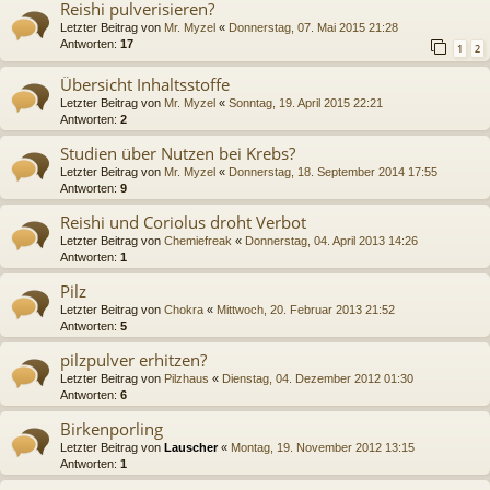
Reishi pulverisieren?
Letzter Beitrag von
Mr. Myzel
«
Donnerstag, 07. Mai 2015 21:28
Antworten:
17
1
2
Übersicht Inhaltsstoffe
Letzter Beitrag von
Mr. Myzel
«
Sonntag, 19. April 2015 22:21
Antworten:
2
Studien über Nutzen bei Krebs?
Letzter Beitrag von
Mr. Myzel
«
Donnerstag, 18. September 2014 17:55
Antworten:
9
Reishi und Coriolus droht Verbot
Letzter Beitrag von
Chemiefreak
«
Donnerstag, 04. April 2013 14:26
Antworten:
1
Pilz
Letzter Beitrag von
Chokra
«
Mittwoch, 20. Februar 2013 21:52
Antworten:
5
pilzpulver erhitzen?
Letzter Beitrag von
Pilzhaus
«
Dienstag, 04. Dezember 2012 01:30
Antworten:
6
Birkenporling
Letzter Beitrag von
Lauscher
«
Montag, 19. November 2012 13:15
Antworten:
1