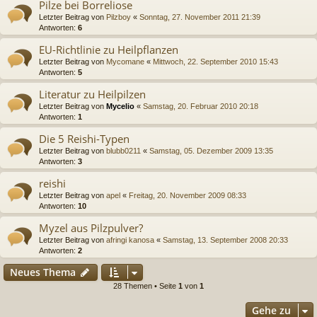
Pilze bei Borreliose
Letzter Beitrag von
Pilzboy
«
Sonntag, 27. November 2011 21:39
Antworten:
6
EU-Richtlinie zu Heilpflanzen
Letzter Beitrag von
Mycomane
«
Mittwoch, 22. September 2010 15:43
Antworten:
5
Literatur zu Heilpilzen
Letzter Beitrag von
Mycelio
«
Samstag, 20. Februar 2010 20:18
Antworten:
1
Die 5 Reishi-Typen
Letzter Beitrag von
blubb0211
«
Samstag, 05. Dezember 2009 13:35
Antworten:
3
reishi
Letzter Beitrag von
apel
«
Freitag, 20. November 2009 08:33
Antworten:
10
Myzel aus Pilzpulver?
Letzter Beitrag von
afringi kanosa
«
Samstag, 13. September 2008 20:33
Antworten:
2
Neues Thema
28 Themen • Seite
1
von
1
Gehe zu