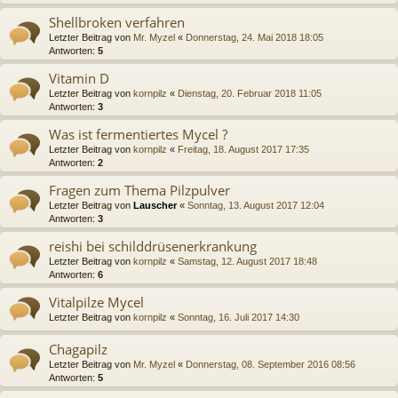
Shellbroken verfahren
Letzter Beitrag von
Mr. Myzel
«
Donnerstag, 24. Mai 2018 18:05
Antworten:
5
Vitamin D
Letzter Beitrag von
kornpilz
«
Dienstag, 20. Februar 2018 11:05
Antworten:
3
Was ist fermentiertes Mycel ?
Letzter Beitrag von
kornpilz
«
Freitag, 18. August 2017 17:35
Antworten:
2
Fragen zum Thema Pilzpulver
Letzter Beitrag von
Lauscher
«
Sonntag, 13. August 2017 12:04
Antworten:
3
reishi bei schilddrüsenerkrankung
Letzter Beitrag von
kornpilz
«
Samstag, 12. August 2017 18:48
Antworten:
6
Vitalpilze Mycel
Letzter Beitrag von
kornpilz
«
Sonntag, 16. Juli 2017 14:30
Chagapilz
Letzter Beitrag von
Mr. Myzel
«
Donnerstag, 08. September 2016 08:56
Antworten:
5