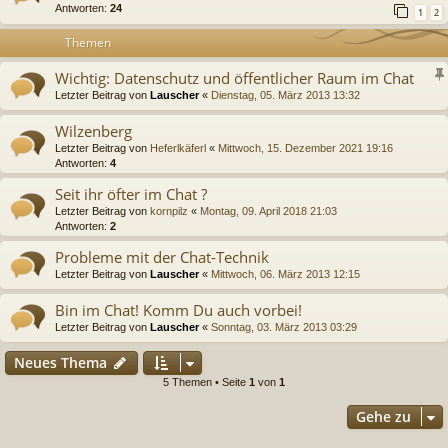
Antworten:
24
1
2
Themen
Wichtig: Datenschutz und öffentlicher Raum im Chat
Letzter Beitrag von
Lauscher
«
Dienstag, 05. März 2013 13:32
Wilzenberg
Letzter Beitrag von
Heferlkäferl
«
Mittwoch, 15. Dezember 2021 19:16
Antworten:
4
Seit ihr öfter im Chat ?
Letzter Beitrag von
kornpilz
«
Montag, 09. April 2018 21:03
Antworten:
2
Probleme mit der Chat-Technik
Letzter Beitrag von
Lauscher
«
Mittwoch, 06. März 2013 12:15
Bin im Chat! Komm Du auch vorbei!
Letzter Beitrag von
Lauscher
«
Sonntag, 03. März 2013 03:29
Neues Thema
5 Themen • Seite
1
von
1
Gehe zu