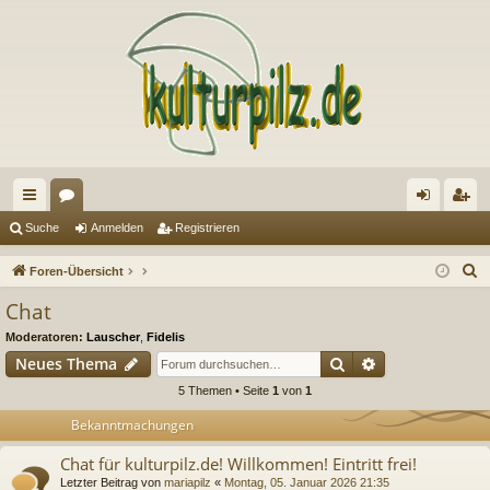
ch
or
n
eg
Suche
Anmelden
Registrieren
ne
en
m
ist
S
Foren-Übersicht
llz
el
rie
u
Chat
c
ug
de
re
Moderatoren:
Lauscher
,
Fidelis
h
riff
n
n
Suche
Erweiterte Suc
Neues Thema
e
5 Themen • Seite
1
von
1
Bekanntmachungen
Chat für kulturpilz.de! Willkommen! Eintritt frei!
Letzter Beitrag von
mariapilz
«
Montag, 05. Januar 2026 21:35