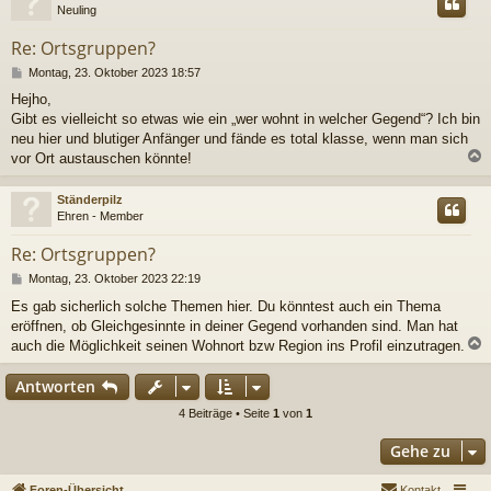
Neuling
Re: Ortsgruppen?
B
Montag, 23. Oktober 2023 18:57
e
Hejho,
i
Gibt es vielleicht so etwas wie ein „wer wohnt in welcher Gegend“? Ich bin
t
r
neu hier und blutiger Anfänger und fände es total klasse, wenn man sich
a
vor Ort austauschen könnte!
g
c
Ständerpilz
Ehren - Member
Re: Ortsgruppen?
B
Montag, 23. Oktober 2023 22:19
e
Es gab sicherlich solche Themen hier. Du könntest auch ein Thema
i
eröffnen, ob Gleichgesinnte in deiner Gegend vorhanden sind. Man hat
t
r
auch die Möglichkeit seinen Wohnort bzw Region ins Profil einzutragen.
a
g
c
Antworten
4 Beiträge • Seite
1
von
1
Gehe zu
Foren-Übersicht
Kontakt