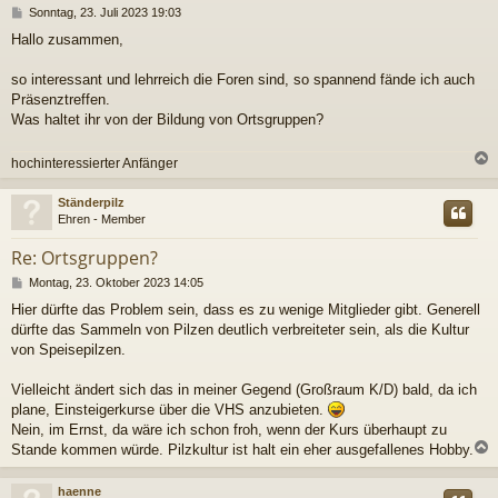
B
Sonntag, 23. Juli 2023 19:03
e
Hallo zusammen,
i
t
r
so interessant und lehrreich die Foren sind, so spannend fände ich auch
a
Präsenztreffen.
g
Was haltet ihr von der Bildung von Ortsgruppen?
hochinteressierter Anfänger
c
Ständerpilz
Ehren - Member
Re: Ortsgruppen?
B
Montag, 23. Oktober 2023 14:05
e
Hier dürfte das Problem sein, dass es zu wenige Mitglieder gibt. Generell
i
dürfte das Sammeln von Pilzen deutlich verbreiteter sein, als die Kultur
t
r
von Speisepilzen.
a
g
Vielleicht ändert sich das in meiner Gegend (Großraum K/D) bald, da ich
plane, Einsteigerkurse über die VHS anzubieten.
Nein, im Ernst, da wäre ich schon froh, wenn der Kurs überhaupt zu
Stande kommen würde. Pilzkultur ist halt ein eher ausgefallenes Hobby.
c
haenne